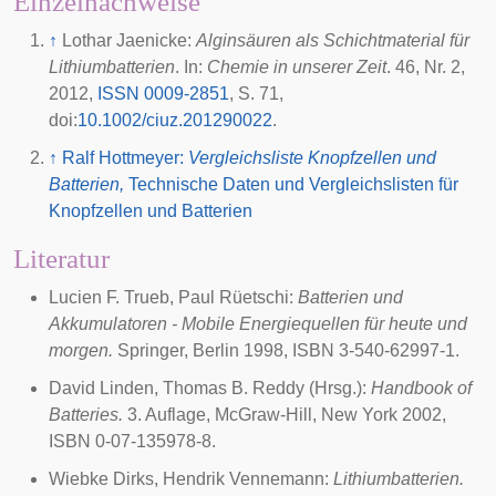
Einzelnachweise
↑
Lothar Jaenicke:
Alginsäuren als Schichtmaterial für
Lithiumbatterien
. In:
Chemie in unserer Zeit
. 46, Nr. 2,
2012
,
ISSN 0009-2851
, S. 71,
doi
:
10.1002/ciuz.201290022
.
↑
Ralf Hottmeyer:
Vergleichsliste Knopfzellen und
Batterien,
Technische Daten und Vergleichslisten für
Knopfzellen und Batterien
Literatur
Lucien F. Trueb, Paul Rüetschi:
Batterien und
Akkumulatoren - Mobile Energiequellen für heute und
morgen.
Springer, Berlin 1998, ISBN 3-540-62997-1.
David Linden, Thomas B. Reddy (Hrsg.):
Handbook of
Batteries.
3. Auflage, McGraw-Hill, New York 2002,
ISBN 0-07-135978-8.
Wiebke Dirks, Hendrik Vennemann:
Lithiumbatterien.