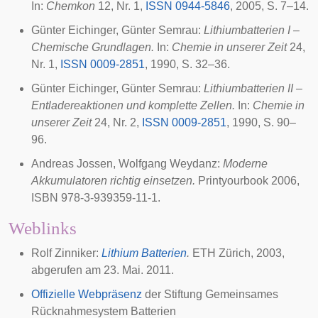
In:
Chemkon
12, Nr. 1,
ISSN 0944-5846
, 2005, S. 7–14.
Günter Eichinger, Günter Semrau:
Lithiumbatterien I –
Chemische Grundlagen.
In:
Chemie in unserer Zeit
24,
Nr. 1,
ISSN 0009-2851
, 1990, S. 32–36.
Günter Eichinger, Günter Semrau:
Lithiumbatterien II –
Entladereaktionen und komplette Zellen.
In:
Chemie in
unserer Zeit
24, Nr. 2,
ISSN 0009-2851
, 1990, S. 90–
96.
Andreas Jossen, Wolfgang Weydanz:
Moderne
Akkumulatoren richtig einsetzen.
Printyourbook 2006,
ISBN 978-3-939359-11-1.
Weblinks
Rolf Zinniker:
Lithium Batterien
.
ETH Zürich, 2003,
abgerufen am 23. Mai. 2011.
Offizielle Webpräsenz
der Stiftung Gemeinsames
Rücknahmesystem Batterien