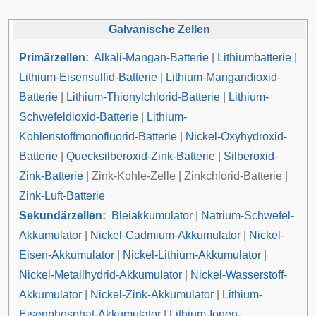
Galvanische Zellen
Primärzellen
:
Alkali-Mangan-Batterie
|
Lithiumbatterie
|
Lithium-Eisensulfid-Batterie
|
Lithium-Mangandioxid-
Batterie
|
Lithium-Thionylchlorid-Batterie
|
Lithium-
Schwefeldioxid-Batterie
|
Lithium-
Kohlenstoffmonofluorid-Batterie
|
Nickel-Oxyhydroxid-
Batterie
|
Quecksilberoxid-Zink-Batterie
|
Silberoxid-
Zink-Batterie
|
Zink-Kohle-Zelle
|
Zinkchlorid-Batterie
|
Zink-Luft-Batterie
Sekundärzellen
:
Bleiakkumulator
|
Natrium-Schwefel-
Akkumulator
|
Nickel-Cadmium-Akkumulator
|
Nickel-
Eisen-Akkumulator
|
Nickel-Lithium-Akkumulator
|
Nickel-Metallhydrid-Akkumulator
|
Nickel-Wasserstoff-
Akkumulator
|
Nickel-Zink-Akkumulator
|
Lithium-
Eisenphosphat-Akkumulator
|
Lithium-Ionen-