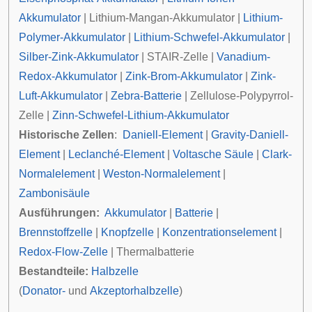
Akkumulator
|
Lithium-Mangan-Akkumulator
|
Lithium-
Polymer-Akkumulator
|
Lithium-Schwefel-Akkumulator
|
Silber-Zink-Akkumulator
|
STAIR-Zelle
|
Vanadium-
Redox-Akkumulator
|
Zink-Brom-Akkumulator
|
Zink-
Luft-Akkumulator
|
Zebra-Batterie
|
Zellulose-Polypyrrol-
Zelle
|
Zinn-Schwefel-Lithium-Akkumulator
Historische Zellen
:
Daniell-Element
|
Gravity-Daniell-
Element
|
Leclanché-Element
|
Voltasche Säule
|
Clark-
Normalelement
|
Weston-Normalelement
|
Zambonisäule
Ausführungen:
Akkumulator
|
Batterie
|
Brennstoffzelle
|
Knopfzelle
|
Konzentrationselement
|
Redox-Flow-Zelle
|
Thermalbatterie
Bestandteile:
Halbzelle
(
Donator-
und
Akzeptorhalbzelle
)