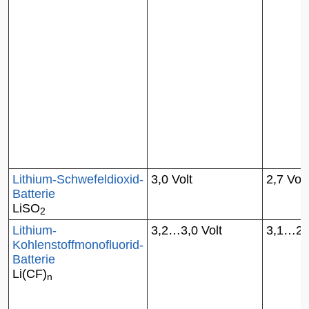
Lithium-Schwefeldioxid-
3,0 Volt
2,7 Volt
Batterie
LiSO
2
Lithium-
3,2…3,0 Volt
3,1…2,5
Kohlenstoffmonofluorid-
Batterie
Li(CF)
n