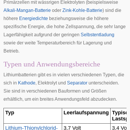
Primärzellen mit wässrigen Elektrolyten (beispielsweise
Alkali-Mangan-Batterie
oder
Zink-Kohle-Batterie
) sind die
höhere
Energiedichte
beziehungsweise die höhere
spezifische Energie
, die hohe Zellspannung, die sehr lange
Lagerfähigkeit aufgrund der geringen
Selbstentladung
sowie der weite Temperaturbereich für Lagerung und
Betrieb.
Typen und Anwendungsbereiche
Lithiumbatterien gibt es in vielen verschiedenen Typen, die
sich in
Kathode
, Elektrolyt und
Separator
unterscheiden.
Sie sind in verschiedenen Bauformen und Größen
erhältlich, um ein breites Anwendungsfeld abzudecken.
Typ
Leerlaufspannung
Typisc
Lastsp
Lithium-Thionylchlorid-
3,7 Volt
3,4 Volt