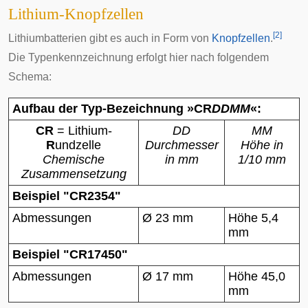
Lithium-Knopfzellen
[
2
]
Lithiumbatterien gibt es auch in Form von
Knopfzellen
.
Die Typenkennzeichnung erfolgt hier nach folgendem
Schema:
Aufbau der Typ-Bezeichnung »
CR
DDMM
«:
CR
= Lithium-
DD
MM
R
undzelle
Durchmesser
Höhe in
Chemische
in mm
1/10 mm
Zusammensetzung
Beispiel "CR2354"
Abmessungen
Ø 23 mm
Höhe 5,4
mm
Beispiel "CR17450"
Abmessungen
Ø 17 mm
Höhe 45,0
mm