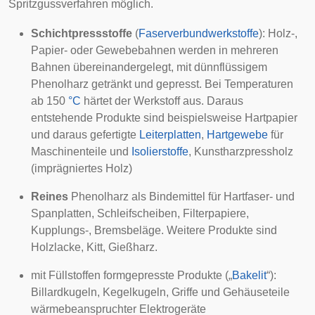
Spritzgussverfahren
möglich.
Schichtpressstoffe
(
Faserverbundwerkstoffe
): Holz-,
Papier- oder Gewebebahnen werden in mehreren
Bahnen übereinandergelegt, mit dünnflüssigem
Phenolharz getränkt und gepresst. Bei Temperaturen
ab 150
°C
härtet der Werkstoff aus. Daraus
entstehende Produkte sind beispielsweise
Hartpapier
und daraus gefertigte
Leiterplatten
,
Hartgewebe
für
Maschinenteile und
Isolierstoffe
,
Kunstharzpressholz
(imprägniertes Holz)
Reines
Phenolharz als Bindemittel für Hartfaser- und
Spanplatten, Schleifscheiben, Filterpapiere,
Kupplungs-, Bremsbeläge. Weitere Produkte sind
Holzlacke, Kitt, Gießharz.
mit Füllstoffen formgepresste Produkte („
Bakelit
“):
Billardkugeln
, Kegelkugeln, Griffe und Gehäuseteile
wärmebeanspruchter
Elektrogeräte