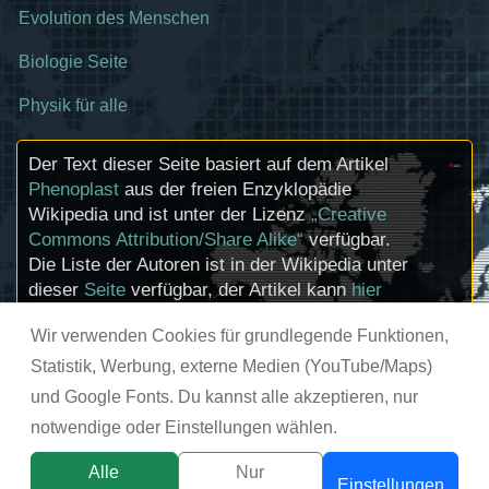
Evolution des Menschen
Biologie Seite
Physik für alle
Der Text dieser Seite basiert auf dem Artikel
Phenoplast
aus der freien Enzyklopädie
Wikipedia und ist unter der Lizenz
„Creative
Commons Attribution/Share Alike“
verfügbar.
Die Liste der Autoren ist in der Wikipedia unter
dieser
Seite
verfügbar, der Artikel kann
hier
bearbeitet werden. Informationen zu den
Wir verwenden Cookies für grundlegende Funktionen,
Urhebern und zum Lizenzstatus eingebundener
Mediendateien (etwa Bilder oder Videos) können
Statistik, Werbung, externe Medien (YouTube/Maps)
im Regelfall durch Anklicken dieser abgerufen
und Google Fonts. Du kannst alle akzeptieren, nur
werden.
notwendige oder Einstellungen wählen.
© chemie-schule.de 2026
Alle
Nur
Einstellungen