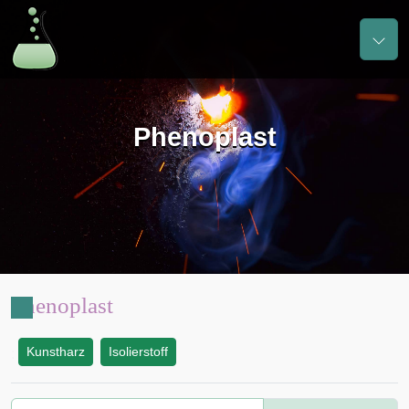
Phenoplast
Phenoplast
Kunstharz
Isolierstoff
: