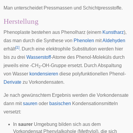
Man unterscheidet Pressmassen und Schichtpressstoffe.
Herstellung
Phenoplaste bestehen aus Phenolharz (einem
Kunstharz
),
das man durch die Synthese von
Phenolen
mit
Aldehyden
[
1
]
erhält
. Durch eine elektrophile Substitution werden hier
bis zu drei
Wasserstoff
-Atome des Phenol-Moleküls durch
jeweils eine -CH
-OH-Gruppe ersetzt. Durch Abspaltung
2
von Wasser
kondensieren
diese polyfunktionellen Phenol-
Derivate
zu Vorkondensaten.
Je nach gewünschtem Ergebnis werden die Vorkondensate
dann mit
sauren
oder
basischen
Kondensationsmitteln
versetzt:
In
saurer
Umgebung bilden sich aus dem
Vorkondensat Phenylalkohole (Methylol), die sich