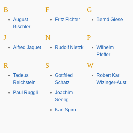
B
F
G
August
Fritz Fichter
Bernd Giese
Bischler
J
N
P
Alfred Jaquet
Rudolf Nietzki
Wilhelm
Pfeffer
R
S
W
Tadeus
Gottfried
Robert Karl
Reichstein
Schatz
Wizinger-Aust
Paul Ruggli
Joachim
Seelig
Karl Spiro