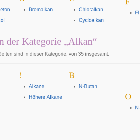
F
keton
Bromalkan
Chloralkan
Fl
ol
Cycloalkan
in der Kategorie „Alkan“
eiten sind in dieser Kategorie, von 35 insgesamt.
!
B
Alkane
N-Butan
O
Höhere Alkane
N