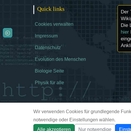
Quick links
Der 
Wiki
Cookies verwalten
Die 
hier
Impressum
eing
Ankl
Datenschutz
Evolution des Menschen
Biologie Seite
Physik für alle
Wir verwenden Cookies für grundlegende Funkt
notwendige oder Einstellungen wählen.
Alle akzeptieren
Nur notwendige
Einst