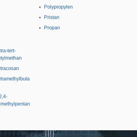
Polypropylen
Pristan
Propan
tra-tert-
tylmethan
tracosan
tramethylbuta
2,4-
imethylpentan