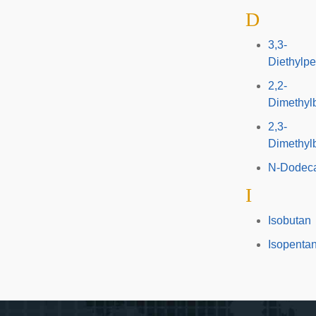
D
3,3-
Diethylp
2,2-
Dimethyl
2,3-
Dimethyl
N-Dodec
I
Isobutan
Isopenta