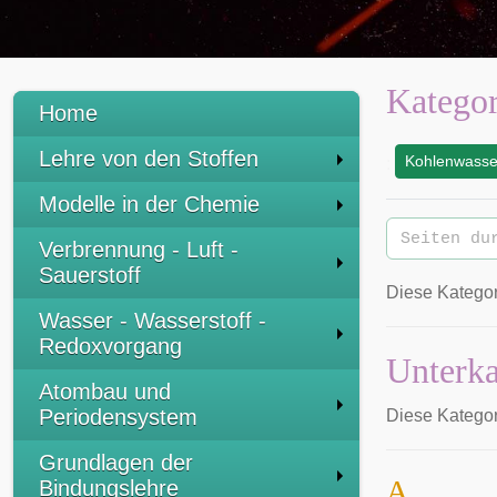
Kategor
Home
Lehre von den Stoffen
Kohlenwasser
:
Modelle in der Chemie
Verbrennung - Luft -
Sauerstoff
Diese Kategor
Wasser - Wasserstoff -
Redoxvorgang
Unterka
Atombau und
Periodensystem
Diese Kategor
Grundlagen der
A
Bindungslehre