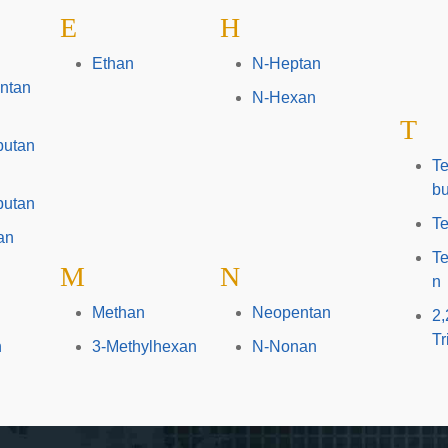
E
H
Ethan
N-Heptan
entan
N-Hexan
T
butan
Te
bu
butan
Te
an
Te
M
N
n
Methan
Neopentan
2,
Tr
n
3-Methylhexan
N-Nonan