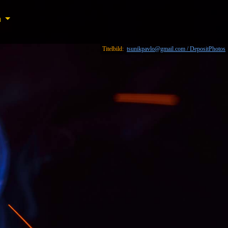
n
n
Titelbild:
tsunikpavlo@gmail.com / DepositPhotos