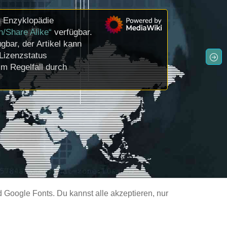
n Enzyklopädie
n/Share Alike“
verfügbar.
gbar, der Artikel kann
Lizenzstatus
m Regelfall durch
Google Fonts. Du kannst alle akzeptieren, nur