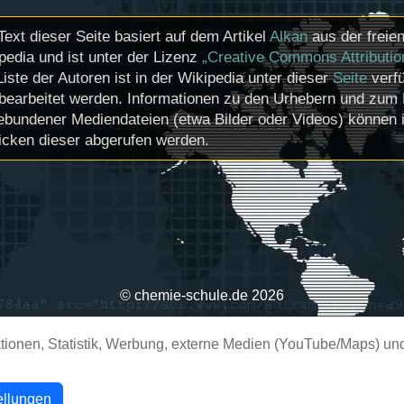
Text dieser Seite basiert auf dem Artikel
Alkan
aus der freie
pedia und ist unter der Lizenz
„Creative Commons Attributio
Liste der Autoren ist in der Wikipedia unter dieser
Seite
verfü
bearbeitet werden. Informationen zu den Urhebern und zum 
ebundener Mediendateien (etwa Bilder oder Videos) können i
icken dieser abgerufen werden.
© chemie-schule.de 2026
ionen, Statistik, Werbung, externe Medien (YouTube/Maps) und 
ellungen