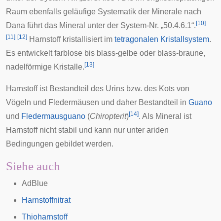
Raum ebenfalls geläufige
Systematik der Minerale nach
[
10
]
Dana
führt das Mineral unter der System-Nr. „50.4.6.1“.
[
11
]
[
12
]
Harnstoff kristallisiert im
tetragonalen Kristallsystem
.
Es entwickelt farblose bis blass-gelbe oder blass-braune,
[
13
]
nadelförmige Kristalle.
Harnstoff ist Bestandteil des Urins bzw. des Kots von
Vögeln und Fledermäusen und daher Bestandteil in
Guano
[
14
]
und
Fledermausguano
(
Chiropterit
)
. Als Mineral ist
Harnstoff nicht stabil und kann nur unter
ariden
Bedingungen gebildet werden.
Siehe auch
AdBlue
Harnstoffnitrat
Thioharnstoff