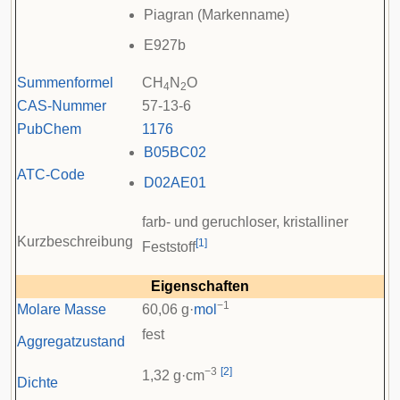
Piagran (
Markenname
)
E927b
Summenformel
CH
N
O
4
2
CAS-Nummer
57-13-6
PubChem
1176
B05
BC02
ATC-Code
D02
AE01
farb- und geruchloser, kristalliner
Kurzbeschreibung
[
1
]
Feststoff
Eigenschaften
−1
Molare Masse
60,06 g·
mol
fest
Aggregatzustand
−3
[
2
]
1,32 g·cm
Dichte