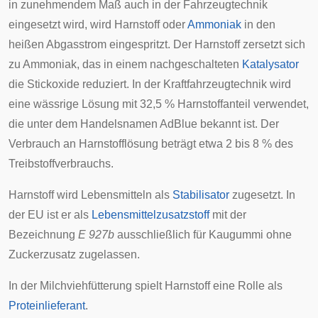
in zunehmendem Maß auch in der Fahrzeugtechnik
eingesetzt wird, wird Harnstoff oder
Ammoniak
in den
heißen Abgasstrom eingespritzt. Der Harnstoff zersetzt sich
zu Ammoniak, das in einem nachgeschalteten
Katalysator
die
Stickoxide
reduziert. In der Kraftfahrzeugtechnik wird
eine wässrige Lösung mit 32,5 % Harnstoffanteil verwendet,
die unter dem Handelsnamen
AdBlue
bekannt ist. Der
Verbrauch an Harnstofflösung beträgt etwa 2 bis 8 % des
Treibstoffverbrauchs.
Harnstoff wird Lebensmitteln als
Stabilisator
zugesetzt. In
der
EU
ist er als
Lebensmittelzusatzstoff
mit der
Bezeichnung
E 927b
ausschließlich für
Kaugummi
ohne
Zuckerzusatz zugelassen.
In der Milchviehfütterung spielt Harnstoff eine Rolle als
Proteinlieferant
.