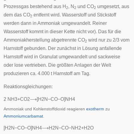
Prozessgas bestehend aus H
, N
und CO
umgesetzt, aus
2
2
2
dem das CO
entfernt wird. Wasserstoff und Stickstoff
2
werden dann in Ammoniak umgewandelt. Reiner
Wasserstoff kommt in dieser Kette nicht vor). Das für die
Ammoniakherstellung abgetrennte CO
wird nur zu 2/3 vom
2
Harnstoff gebunden. Der zunächst in Lösung anfallende
Harnstoff wird in Granulat umgewandelt und sackweise
oder lose vertrieben. Die größten Anlagen der Welt
produzieren ca. 4.000 t Harnstoff am Tag.
Reaktionsgleichungen:
2
N
H
3
+
C
O
2
⟶
[
H
2
N
−
C
O
−
O
]
N
H
4
Ammoniak und Kohlenstoffdioxid reagieren
exotherm
zu
Ammoniumcarbamat
.
[
H
2
N
−
C
O
−
O
]
N
H
4
⟶
H
2
N
−
C
O
−
N
H
2
+
H
2
O