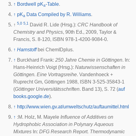
↑
Bordwell pK
-Table
.
a
↑
pK
Data Compiled by R. Williams
.
a
5,0
5,1
↑
David R. Lide (Hrsg.):
CRC Handbook of
Chemistry and Physics
, 90th Ed., 2009, Taylor &
Francis, S. 8-120, ISBN 978-1-4200-9084-0.
↑
Harnstoff
bei
ChemIDplus
.
↑
Burckhard Frank:
250 Jahre Chemie in Göttingen
. In:
Hans-Heinrich Voigt (Hrsg.):
Naturwissenschaften in
Göttingen. Eine Vortragsreihe
. Vandenhoeck +
Ruprecht Gm, Göttingen 1988, ISBN 3-525-35843-1
(
Göttinger Universitätsschriften
. Band 13), S. 72 (
auf
books.google.de
).
↑
http://www.wien.gv.at/umweltschutz/auftaumittel.html
↑
:M. Holz, M. Mayele
Influence of Additives on
Hydrophobic Association in Polynary Aqueous
Mixtures
In:
DFG Research Report. Thermodynamic