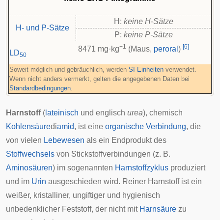
H:
keine H-Sätze
H- und P-Sätze
P:
keine P-Sätze
−1
[
6
]
8471 mg·kg
(Maus,
peroral
)
LD
50
Soweit möglich und gebräuchlich, werden
SI-Einheiten
verwendet.
Wenn nicht anders vermerkt, gelten die angegebenen Daten bei
Standardbedingungen
.
Harnstoff
(
lateinisch
und
englisch
urea
), chemisch
Kohlensäure
di
amid
, ist eine
organische Verbindung
, die
von vielen
Lebewesen
als ein Endprodukt des
Stoffwechsels
von Stickstoffverbindungen (z. B.
Aminosäuren
) im sogenannten
Harnstoffzyklus
produziert
und im
Urin
ausgeschieden wird. Reiner Harnstoff ist ein
weißer, kristalliner, ungiftiger und hygienisch
unbedenklicher Feststoff, der nicht mit
Harnsäure
zu