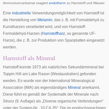
Ammoniumcarbamat reagiert
endotherm
zu Harnstoff und Wasser.
Eine
industrielle
Verwendungsmöglichkeit von Harnstoff ist
die Herstellung von
Melamin
, das z. B. mit Formaldehyd zu
Kunstharzen verarbeitet wird, und von
Harnstoff-
Formaldehyd-Harzen
(
Harnstoffharz
, so genannte
UF-
Harze
), die z. B. zur Produktion von
Spanplatten
eingesetzt
werden.
Harnstoff als Mineral
Harnstoff konnte 1973 als natürliches Sekundärmineral bei
Toppin Hill
am
Lake Rason
(Westaustralien) gefunden
werden. Es wurde von der
International Mineralogical
Association
(IMA) als eigenständiges
Mineral
anerkannt.
Diese führt es gemäß der
Systematik der Minerale nach
Strunz (9. Auflage)
als „Diverse organische Verbindungen“
unter der System-Nr. „10.CA.35“. Die im englischsprachigen