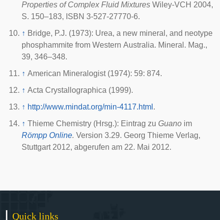
Properties of Complex Fluid Mixtures
Wiley-VCH 2004,
S. 150–183, ISBN 3-527-27770-6.
↑
Bridge, P.J. (1973): Urea, a new mineral, and neotype
phosphammite from Western Australia. Mineral. Mag.,
39, 346–348.
↑
American Mineralogist (1974): 59: 874.
↑
Acta Crystallographica (1999).
↑
http://www.mindat.org/min-4117.html
.
↑
Thieme Chemistry (Hrsg.): Eintrag zu
Guano
im
Römpp Online
.
Version 3.29. Georg Thieme Verlag,
Stuttgart 2012, abgerufen am 22. Mai 2012.
Quick links