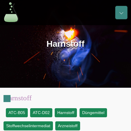
Harnstoff
Harnstoff
ATC-B05
ATC-D02
Harnstoff
Düngemittel
:
Stoffwechselintermediat
Arzneistoff