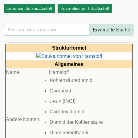
Lebensmittelzusatzstoff
Kosmetischer Inhaltsstoff
Erweiterte Suche
Strukturformel
Allgemeines
Name
Harnstoff
Kohlensäurediamid
Carbamid
(
INCI
)
UREA
Carbonyldiamid
Andere Namen
Diamid der Kohlensäure
Diaminomethanal