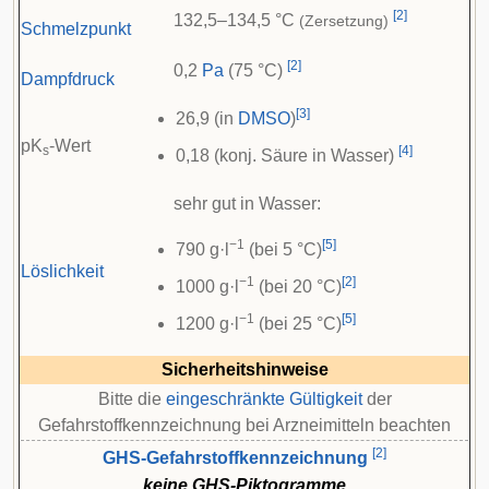
[
2
]
132,5–134,5 °C
(Zersetzung)
Schmelzpunkt
[
2
]
0,2
Pa
(75 °C)
Dampfdruck
[
3
]
26,9 (in
DMSO
)
pK
-Wert
s
[
4
]
0,18 (konj. Säure in Wasser)
sehr gut in Wasser:
−1
[
5
]
790 g·l
(bei 5 °C)
Löslichkeit
−1
[
2
]
1000 g·l
(bei 20 °C)
−1
[
5
]
1200 g·l
(bei 25 °C)
Sicherheitshinweise
Bitte die
eingeschränkte Gültigkeit
der
Gefahrstoffkennzeichnung bei Arzneimitteln beachten
[
2
]
GHS-Gefahrstoffkennzeichnung
keine GHS-Piktogramme