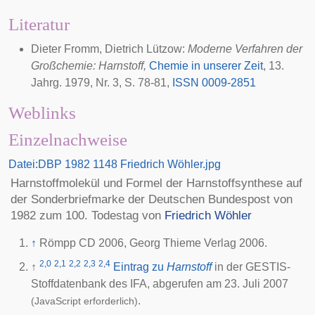
Literatur
Dieter Fromm, Dietrich Lützow:
Moderne Verfahren der
Großchemie: Harnstoff,
Chemie in unserer Zeit
, 13.
Jahrg. 1979, Nr. 3, S. 78-81,
ISSN 0009-2851
Weblinks
Einzelnachweise
Datei:DBP 1982 1148 Friedrich Wöhler.jpg
Harnstoffmolekül und Formel der Harnstoffsynthese auf
der
Sonderbriefmarke der Deutschen Bundespost von
1982
zum 100. Todestag von
Friedrich Wöhler
↑
Römpp CD 2006, Georg Thieme Verlag 2006.
2,0
2,1
2,2
2,3
2,4
↑
Eintrag zu
Harnstoff
in der GESTIS-
Stoffdatenbank des
IFA
, abgerufen am 23. Juli 2007
.
(JavaScript erforderlich)