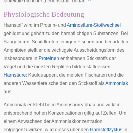
Moleküle nicht der „Lebenskraft“ bedarf.
Physiologische Bedeutung
Harnstoff wird im
Protein
- und
Aminosäure-Stoffwechsel
gebildet und gehört zu den
harnpflichtigen Substanzen
. Bei
Säugetieren
,
Schildkröten
, einigen
Fischen
und bei adulten
Amphibien
stellt er die wichtigste Ausscheidungsform des
insbesondere in
Proteinen
enthaltenen Stickstoffs dar.
Vögel
und die meisten
Reptilien
bilden stattdessen
Harnsäure
; Kaulquappen, die meisten Fischarten und die
anderen Wassertiere scheiden den Stickstoff als
Ammoniak
aus.
Ammoniak entsteht beim Aminosäureabbau und wirkt in
entsprechend hohen Konzentrationen giftig auf
Zellen
. Um
einem Anwachsen der Ammoniakkonzentration
entgegenzuwirken, wird dieses über den
Harnstoffzyklus
in