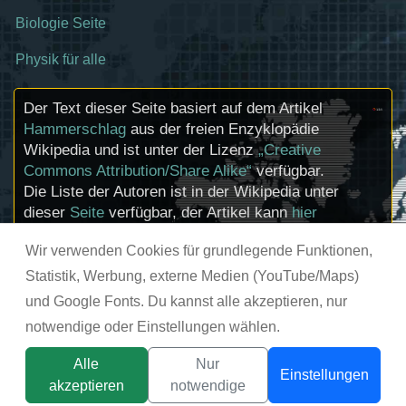
Biologie Seite
Physik für alle
Der Text dieser Seite basiert auf dem Artikel
Hammerschlag
aus der freien Enzyklopädie
Wikipedia und ist unter der Lizenz
„Creative
Commons Attribution/Share Alike“
verfügbar.
Die Liste der Autoren ist in der Wikipedia unter
dieser
Seite
verfügbar, der Artikel kann
hier
bearbeitet werden. Informationen zu den
Wir verwenden Cookies für grundlegende Funktionen,
Urhebern und zum Lizenzstatus eingebundener
Mediendateien (etwa Bilder oder Videos) können
Statistik, Werbung, externe Medien (YouTube/Maps)
im Regelfall durch Anklicken dieser abgerufen
und Google Fonts. Du kannst alle akzeptieren, nur
werden.
notwendige oder Einstellungen wählen.
© chemie-schule.de 2026
Alle
Nur
Einstellungen
akzeptieren
notwendige