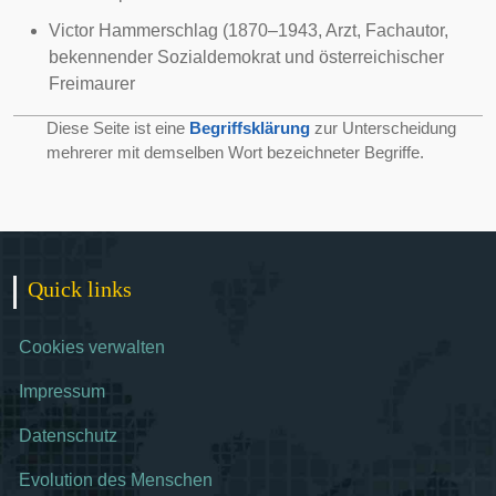
Victor Hammerschlag
(1870–1943, Arzt, Fachautor,
bekennender Sozialdemokrat und österreichischer
Freimaurer
Diese Seite ist eine
Begriffsklärung
zur Unterscheidung
mehrerer mit demselben Wort bezeichneter Begriffe.
Quick links
Cookies verwalten
Impressum
Datenschutz
Evolution des Menschen