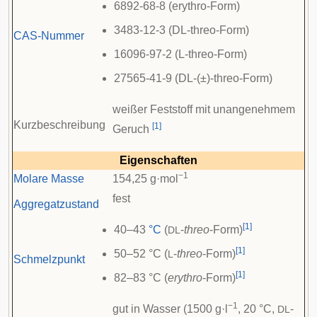
6892-68-8 (erythro-Form)
3483-12-3 (DL-threo-Form)
CAS-Nummer
16096-97-2 (L-threo-Form)
27565-41-9 (DL-(±)-threo-Form)
weißer Feststoff mit unangenehmem
Kurzbeschreibung
[
1
]
Geruch
Eigenschaften
−1
Molare Masse
154,25 g·mol
fest
Aggregatzustand
[
1
]
40–43
°C
(
-
threo
-Form)
DL
[
1
]
50–52 °C (
-
threo
-Form)
L
Schmelzpunkt
[
1
]
82–83 °C (
erythro
-Form)
−1
gut in Wasser (1500 g·l
, 20 °C,
-
DL