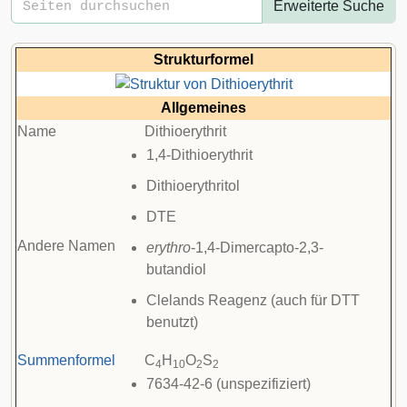
Erweiterte Suche
Strukturformel
Allgemeines
Name
Dithioerythrit
1,4-Dithioerythrit
Dithioerythritol
DTE
Andere Namen
erythro
-1,4-Dimercapto-2,3-
butandiol
Clelands Reagenz (auch für DTT
benutzt)
Summenformel
C
H
O
S
4
10
2
2
7634-42-6 (unspezifiziert)