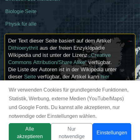
Biologie Seite
Physik für alle
Der Text dieser Seite basiert auf dem Artikel
Dithioerythrit
aus der freien Enzyklopädie
Wikipedia und ist unter der Lizenz
„Creative
Commons Attribution/Share Alike“
verfügbar.
Die Liste der Autoren ist in der Wikipedia unter
dieser
Seite
verfügbar, der Artikel kann
hier
bearbeitet werden. Informationen zu den
Wir verwenden Cookies für grundlegende Funktionen,
Urhebern und zum Lizenzstatus eingebundener
Mediendateien (etwa Bilder oder Videos) können
Statistik, Werbung, externe Medien (YouTube/Maps)
im Regelfall durch Anklicken dieser abgerufen
und Google Fonts. Du kannst alle akzeptieren, nur
werden.
notwendige oder Einstellungen wählen.
© chemie-schule.de 2026
Alle
Nur
Einstellungen
akzeptieren
notwendige