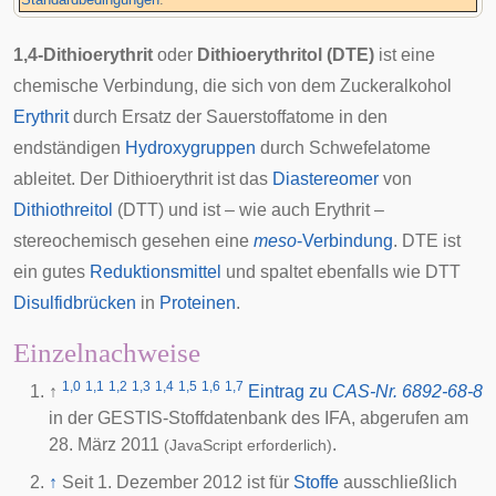
1,4-Dithioerythrit
oder
Dithioerythritol
(DTE)
ist eine
chemische Verbindung, die sich von dem
Zuckeralkohol
Erythrit
durch Ersatz der Sauerstoffatome in den
endständigen
Hydroxygruppen
durch Schwefelatome
ableitet. Der Dithioerythrit ist das
Diastereomer
von
Dithiothreitol
(DTT) und ist – wie auch Erythrit –
stereochemisch gesehen eine
meso
-Verbindung
. DTE ist
ein gutes
Reduktionsmittel
und spaltet ebenfalls wie DTT
Disulfidbrücken
in
Proteinen
.
Einzelnachweise
1,0
1,1
1,2
1,3
1,4
1,5
1,6
1,7
↑
Eintrag zu
CAS-Nr. 6892-68-8
in der GESTIS-Stoffdatenbank des
IFA
, abgerufen am
28. März 2011
.
(JavaScript erforderlich)
↑
Seit 1. Dezember 2012 ist für
Stoffe
ausschließlich