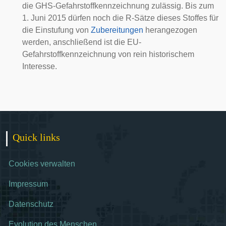
die GHS-Gefahrstoffkennzeichnung zulässig. Bis zum
1. Juni 2015 dürfen noch die R-Sätze dieses Stoffes für
die Einstufung von
Zubereitungen
herangezogen
werden, anschließend ist die EU-
Gefahrstoffkennzeichnung von rein historischem
Interesse.
Quick links
Cookies verwalten
Impressum
Datenschutz
Evolution des Menschen