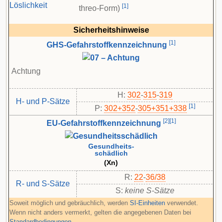
Löslichkeit
[
1
]
threo-Form)
Sicherheitshinweise
[
1
]
GHS-Gefahrstoffkennzeichnung
Achtung
H:
302
-
315
-
319
H- und P-Sätze
[
1
]
P:
302+352
-​
305+351+338
[
2
]
[
1
]
EU-Gefahrstoffkennzeichnung
Gesundheits-
schädlich
(Xn)
R:
22
-
36/38
R- und S-Sätze
S:
keine S-Sätze
Soweit möglich und gebräuchlich, werden
SI-Einheiten
verwendet.
Wenn nicht anders vermerkt, gelten die angegebenen Daten bei
Standardbedingungen
.