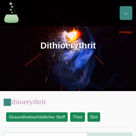
Dithioerythrit
Dithioerythrit
Gesundheitsschädlicher Stoff
Thiol
Diol
: