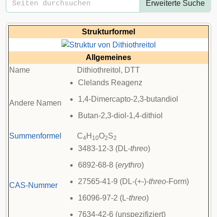
Erweiterte Suche
Strukturformel
Allgemeines
Name
Dithiothreitol, DTT
Clelands Reagenz
1,4-Dimercapto-2,3-butandiol
Andere Namen
Butan-2,3-diol-1,4-dithiol
Summenformel
C
H
O
S
4
10
2
2
3483-12-3 (DL-
threo
)
6892-68-8 (
erythro
)
27565-41-9 (DL-(+-)-
threo
-Form)
CAS-Nummer
16096-97-2 (L-
threo
)
7634-42-6 (unspezifiziert)