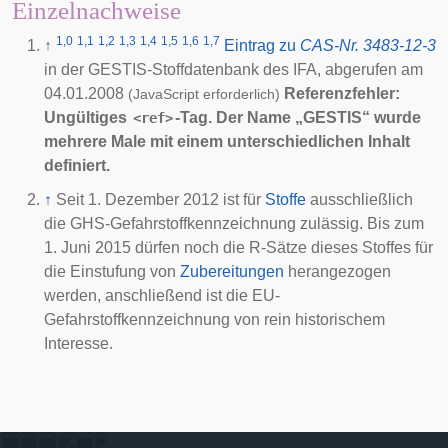
Einzelnachweise
1,0
1,1
1,2
1,3
1,4
1,5
1,6
1,7
↑
Eintrag zu
CAS-Nr. 3483-12-3
in der GESTIS-Stoffdatenbank des
IFA
, abgerufen am
04.01.2008
Referenzfehler:
(JavaScript erforderlich)
Ungültiges
-Tag. Der Name „GESTIS“ wurde
<ref>
mehrere Male mit einem unterschiedlichen Inhalt
definiert.
↑
Seit 1. Dezember 2012 ist für
Stoffe
ausschließlich
die GHS-Gefahrstoffkennzeichnung zulässig. Bis zum
1. Juni 2015 dürfen noch die R-Sätze dieses Stoffes für
die Einstufung von
Zubereitungen
herangezogen
werden, anschließend ist die EU-
Gefahrstoffkennzeichnung von rein historischem
Interesse.