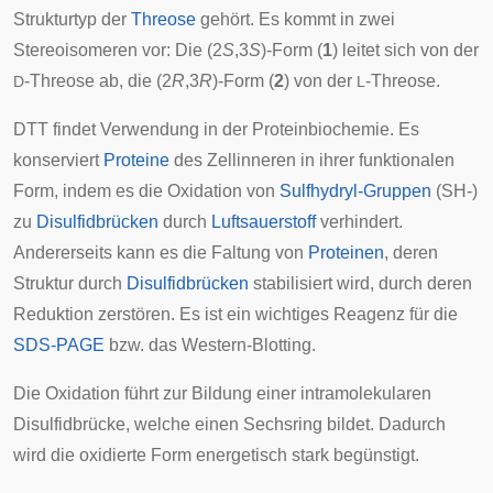
Strukturtyp der
Threose
gehört. Es kommt in zwei
Stereoisomeren
vor: Die (2
S
,3
S
)-Form (
1
) leitet sich von der
-Threose ab, die (2
R
,3
R
)-Form (
2
) von der
-Threose.
D
L
DTT findet Verwendung in der
Proteinbiochemie
. Es
konserviert
Proteine
des Zellinneren in ihrer funktionalen
Form, indem es die Oxidation von
Sulfhydryl-Gruppen
(SH-)
zu
Disulfidbrücken
durch
Luftsauerstoff
verhindert.
Andererseits kann es die Faltung von
Proteinen
, deren
Struktur durch
Disulfidbrücken
stabilisiert wird, durch deren
Reduktion zerstören. Es ist ein wichtiges Reagenz für die
SDS-PAGE
bzw. das
Western-Blotting
.
Die Oxidation führt zur Bildung einer intramolekularen
Disulfidbrücke, welche einen Sechsring bildet. Dadurch
wird die oxidierte Form energetisch stark begünstigt.