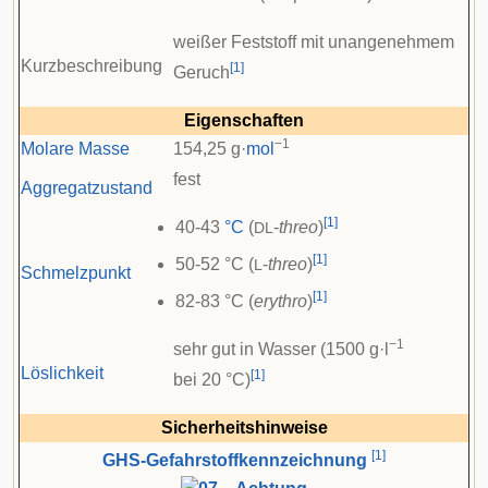
weißer Feststoff mit unangenehmem
Kurzbeschreibung
[
1
]
Geruch
Eigenschaften
−1
Molare Masse
154,25 g·
mol
fest
Aggregatzustand
[
1
]
40-43
°C
(
-
threo
)
DL
[
1
]
50-52 °C (
-
threo
)
L
Schmelzpunkt
[
1
]
82-83 °C (
erythro
)
−1
sehr gut in Wasser (1500 g·l
Löslichkeit
[
1
]
bei 20 °C)
Sicherheitshinweise
[
1
]
GHS-Gefahrstoffkennzeichnung