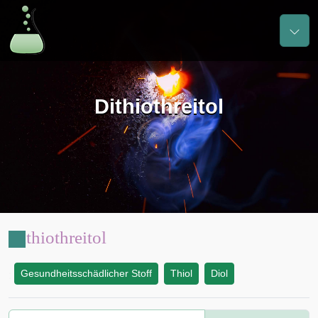
Dithiothreitol
Dithiothreitol
Gesundheitsschädlicher Stoff
Thiol
Diol
: