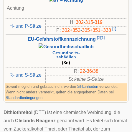
Achtung
H:
302
-
315
-
319
H- und P-Sätze
[
1
]
P:
302+352
-​
305+351+338
[
2
]
[
1
]
EU-Gefahrstoffkennzeichnung
Gesundheits-
schädlich
(Xn)
R:
22
-
36/38
R- und S-Sätze
S:
keine S-Sätze
Soweit möglich und gebräuchlich, werden
SI-Einheiten
verwendet.
Wenn nicht anders vermerkt, gelten die angegebenen Daten bei
Standardbedingungen
.
Dithiothreitol
(DTT) ist eine chemische Verbindung, die
auch
Clelands Reagenz
genannt wird. Es leitet sich formal
vom
Zuckeralkohol
Threit oder Threitol ab, der zum