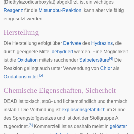
(
D
i
e
thyl
a
zo
d
icarboxylat) abgekürzt, ist ein wichtiges
Reagenz
für die
Mitsunobu-Reaktion
, kann aber vielfältig
eingesetzt werden.
Herstellung
Die Herstellung erfolgt über
Derivate
des
Hydrazins
, die
durch geeignete Mittel
dehydriert
werden. Eine Möglichkeit
[
4
]
ist die
Oxidation
mittels rauchender
Salpetersäure
Die
Reaktion gelingt auch unter Verwendung von
Chlor
als
[
5
]
Oxidationsmittel
.
Chemische Eigenschaften, Sicherheit
DEAD ist toxisch, stoß- und lichtempfindlich und thermisch
instabil. Die Verbindung ist
explosionsgefährlich
im Sinne
des
Sprengstoffgesetzes
und ist dort der Stoffgruppe A
[
6
]
zugeordnet.
Kommerziell ist es deshalb meist in
gelöster