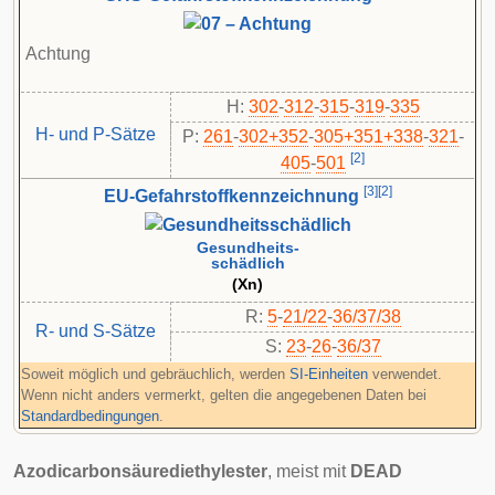
Achtung
H:
302
-
312
-
315
-
319
-
335
H- und P-Sätze
P:
261
-​
302+352
-​
305+351+338
-​
321
-​
[
2
]
405
-​
501
[
3
]
[
2
]
EU-Gefahrstoffkennzeichnung
Gesundheits-
schädlich
(Xn)
R:
5
-
21/22
-
36/37/38
R- und S-Sätze
S:
23
-
26
-
36/37
Soweit möglich und gebräuchlich, werden
SI-Einheiten
verwendet.
Wenn nicht anders vermerkt, gelten die angegebenen Daten bei
Standardbedingungen
.
Azodicarbonsäurediethylester
, meist mit
DEAD