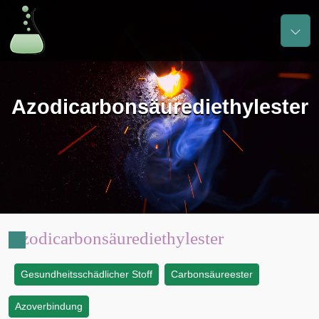
Azodicarbonsäurediethylester
Azodicarbonsäurediethylester
Gesundheitsschädlicher Stoff
Carbonsäureester
:
Azoverbindung