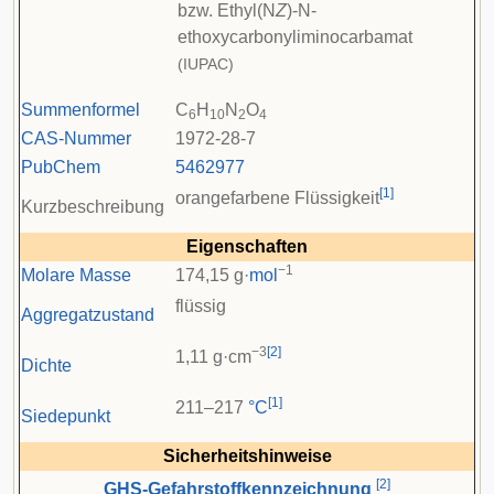
bzw. Ethyl(N
Z
)-N-
ethoxycarbonyliminocarbamat
(IUPAC)
Summenformel
C
H
N
O
6
10
2
4
CAS-Nummer
1972-28-7
PubChem
5462977
[
1
]
orangefarbene Flüssigkeit
Kurzbeschreibung
Eigenschaften
−1
Molare Masse
174,15 g·
mol
flüssig
Aggregatzustand
−3
[
2
]
1,11 g·cm
Dichte
[
1
]
211–217
°C
Siedepunkt
Sicherheitshinweise
[
2
]
GHS-Gefahrstoffkennzeichnung