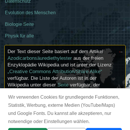
Datenschutz
Evolution des Menschen
Biologie Seite
Physik für alle
Der Text dieser Seite basiert auf dem Artikel
Azodicarbonsäurediethylester
aus der freien
Enzyklopädie Wikipedia und ist unter der Lizenz
„Creative Commons Attribution/Share Alike“
verfügbar. Die Liste der Autoren ist in der
Wikipedia unter dieser
Seite
verfügbar, der
Artikel kann
hier
bearbeitet werden.
Wir verwenden Cookies für grundlegende Funktionen,
Informationen zu den Urhebern und zum
Lizenzstatus eingebundener Mediendateien
Statistik, Werbung, externe Medien (YouTube/Maps)
(etwa Bilder oder Videos) können im Regelfall
und Google Fonts. Du kannst alle akzeptieren, nur
durch Anklicken dieser abgerufen werden.
notwendige oder Einstellungen wählen.
© chemie-schule.de 2026