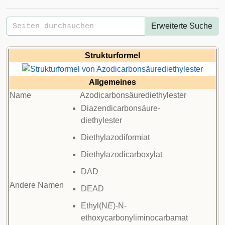
Erweiterte Suche
Strukturformel
Allgemeines
Name
Azodicarbonsäurediethylester
Diazendicarbonsäure-
diethylester
Diethylazodiformiat
Diethylazodicarboxylat
DAD
Andere Namen
DEAD
Ethyl(N
E
)-N-
ethoxycarbonyliminocarbamat