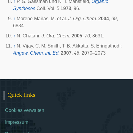
↑
P. G. Gassman und K. T. Mansfield,
Organic
Syntheses
Coll. Vol. 5
1973
, 96.
↑
Moreno-Mañas, M. et al.
J. Org. Chem.
2004
,
69
,
6834
↑
N. Chatani:
J. Org. Chem.
2005
,
70
, 8631.
↑
N. Vijay, C. M. Smith, T. B. Akkattu, S. Eringathodi:
Angew. Chem. Int. Ed.
2007
,
46
, 2070–2073
Quick links
Cookies verwalten
Impressum