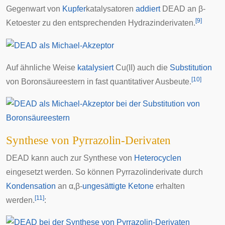
Gegenwart von
Kupfer
katalysatoren
addiert
DEAD an
β-
[
9
]
Ketoester
zu den entsprechenden Hydrazinderivaten.
Auf ähnliche Weise
katalysiert
Cu(II) auch die
Substitution
[
10
]
von
Boronsäure
estern in fast quantitativer Ausbeute.
Synthese von Pyrrazolin-Derivaten
DEAD kann auch zur Synthese von
Heterocyclen
eingesetzt werden. So können
Pyrrazolin
derivate durch
Kondensation
an α,β-
ungesättigte
Ketone
erhalten
[
11
]
werden.
: