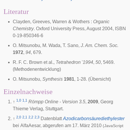
Literatur
Clayden, Greeves, Warren & Wothers :
Organic
Chemistry
. Oxford University Press, August 2004, ISBN
0-19-850346-6
O. Mitsunobu, M. Wada, T. Sano,
J. Am. Chem. Soc.
1972
,
94
, 679.
R. F. C. Brown et al.,
Tetrahedron
'
1994
,
50
, 5469.
(Methodenentwicklung)
O. Mitsunobu,
Synthesis
1981
, 1-28. (Übersicht)
Einzelnachweise
1,0
1,1
↑
Römpp Online - Version 3.5
,
2009
, Georg
Thieme Verlag, Stuttgart.
2,0
2,1
2,2
2,3
↑
Datenblatt
Azodicarbonsäurediethylester
bei AlfaAesar, abgerufen am 17. März 2010
(JavaScript