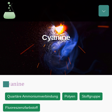
Cyanine
Cyanine
Quartäre Ammoniumverbindung
Polyen
Stoffgruppe
:
Fluoreszenzfarbstoff