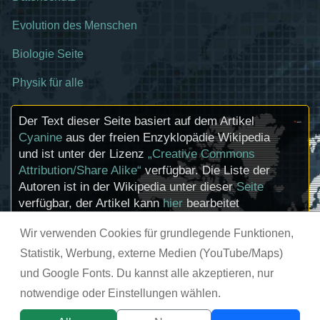
Evolution des Menschen
Biologie Seite
Physik für alle
Der Text dieser Seite basiert auf dem Artikel
Cyanine
aus der freien Enzyklopädie Wikipedia
und ist unter der Lizenz
„Creative Commons
Attribution/Share Alike“
verfügbar. Die Liste der
Autoren ist in der Wikipedia unter dieser
Seite
verfügbar, der Artikel kann
hier
bearbeitet
werden. Informationen zu den Urhebern und
Wir verwenden Cookies für grundlegende Funktionen,
zum Lizenzstatus eingebundener Mediendateien
(etwa Bilder oder Videos) können im Regelfall
Statistik, Werbung, externe Medien (YouTube/Maps)
durch Anklicken dieser abgerufen werden.
und Google Fonts. Du kannst alle akzeptieren, nur
notwendige oder Einstellungen wählen.
© chemie-schule.de 2026