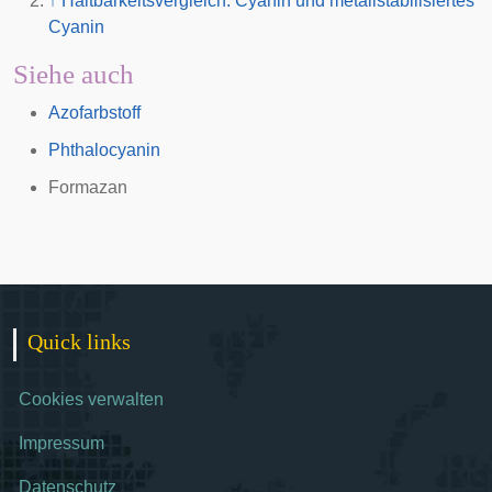
↑
Haltbarkeitsvergleich: Cyanin und metallstabilisiertes
Cyanin
Siehe auch
Azofarbstoff
Phthalocyanin
Formazan
Quick links
Cookies verwalten
Impressum
Datenschutz