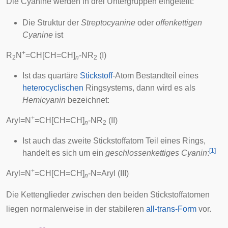
Die Cyanine werden in drei Untergruppen eingeteilt:
Die Struktur der
Streptocyanine
oder
offenkettigen
Cyanine
ist
+
R
N
=CH[CH=CH]
-NR
(I)
2
n
2
Ist das quartäre
Stickstoff
-Atom Bestandteil eines
heterocyclischen
Ringsystems, dann wird es als
Hemicyanin
bezeichnet:
+
Aryl=N
=CH[CH=CH]
-NR
(II)
n
2
Ist auch das zweite Stickstoffatom Teil eines Rings,
[
1
]
handelt es sich um ein
geschlossenkettiges Cyanin
:
+
Aryl=N
=CH[CH=CH]
-N=Aryl (III)
n
Die Kettenglieder zwischen den beiden Stickstoffatomen
liegen normalerweise in der stabileren
all-trans-Form
vor.