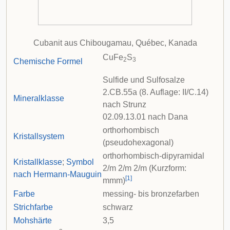
Cubanit aus
Chibougamau
,
Québec
,
Kanada
CuFe
S
2
3
Chemische Formel
Sulfide und Sulfosalze
2.CB.55a (8. Auflage: II/C.14)
Mineralklasse
nach
Strunz
02.09.13.01 nach
Dana
orthorhombisch
Kristallsystem
(pseudohexagonal)
orthorhombisch-dipyramidal
Kristallklasse
;
Symbol
2
/
m
2
/
m
2
/
m
(Kurzform:
nach Hermann-Mauguin
[
1
]
m
m
m
)
Farbe
messing- bis bronzefarben
Strichfarbe
schwarz
Mohshärte
3,5