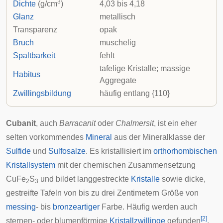
3
Dichte
(g/cm
)
4,03 bis 4,18
Glanz
metallisch
Transparenz
opak
Bruch
muschelig
Spaltbarkeit
fehlt
tafelige Kristalle; massige
Habitus
Aggregate
Zwillingsbildung
häufig entlang {110}
Cubanit
, auch
Barracanit
oder
Chalmersit
, ist ein eher
selten vorkommendes
Mineral
aus der Mineralklasse der
Sulfide
und
Sulfosalze
. Es kristallisiert im
orthorhombischen
Kristallsystem
mit der chemischen Zusammensetzung
CuFe
S
und bildet langgestreckte
Kristalle
sowie dicke,
2
3
gestreifte Tafeln von bis zu drei Zentimetern Größe von
messing
- bis
bronzeartiger
Farbe. Häufig werden auch
[
2
]
sternen- oder blumenförmige
Kristallzwillinge
gefunden
,