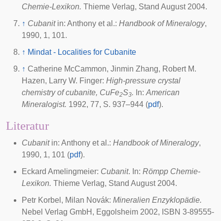
Chemie-Lexikon.
Thieme Verlag, Stand August 2004.
↑
Cubanit
in: Anthony et al.:
Handbook of Mineralogy
,
1990, 1, 101.
↑
Mindat - Localities for Cubanite
↑
Catherine McCammon, Jinmin Zhang, Robert M.
Hazen, Larry W. Finger:
High-pressure crystal
chemistry of cubanite, CuFe
S
.
In:
American
2
3
Mineralogist.
1992, 77, S. 937–944 (
pdf
).
Literatur
Cubanit
in: Anthony et al.:
Handbook of Mineralogy
,
1990, 1, 101 (
pdf
).
Eckard Amelingmeier:
Cubanit
. In:
Römpp Chemie-
Lexikon.
Thieme Verlag, Stand August 2004.
Petr Korbel, Milan Novák:
Mineralien Enzyklopädie.
Nebel Verlag GmbH, Eggolsheim 2002, ISBN 3-89555-