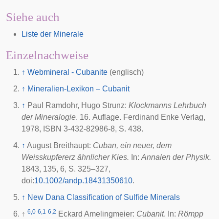
Siehe auch
Liste der Minerale
Einzelnachweise
↑
Webmineral - Cubanite
(englisch)
↑
Mineralien-Lexikon – Cubanit
↑
Paul Ramdohr
,
Hugo Strunz
:
Klockmanns Lehrbuch
der Mineralogie
. 16. Auflage. Ferdinand Enke Verlag,
1978
, ISBN 3-432-82986-8, S. 438.
↑
August Breithaupt:
Cuban, ein neuer, dem
Weisskupfererz ähnlicher Kies.
In:
Annalen der Physik
.
1843, 135, 6, S. 325–327,
doi
:
10.1002/andp.18431350610
.
↑
New Dana Classification of Sulfide Minerals
6,0
6,1
6,2
↑
Eckard Amelingmeier:
Cubanit
. In:
Römpp