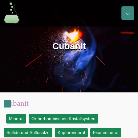
Cubanit
Cubanit
Mineral
Orthorhombisches Kristallsystem
:
Sulfide und Sulfosalze
Kupfermineral
Eisenmineral