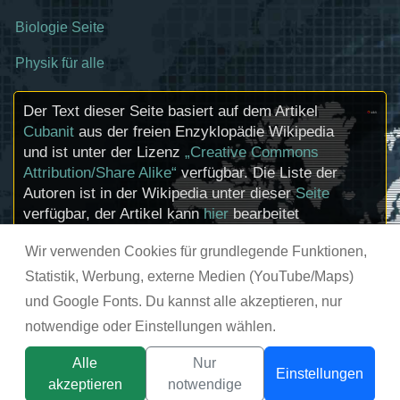
Biologie Seite
Physik für alle
Der Text dieser Seite basiert auf dem Artikel
Cubanit
aus der freien Enzyklopädie Wikipedia
und ist unter der Lizenz
„Creative Commons
Attribution/Share Alike“
verfügbar. Die Liste der
Autoren ist in der Wikipedia unter dieser
Seite
verfügbar, der Artikel kann
hier
bearbeitet
werden. Informationen zu den Urhebern und
Wir verwenden Cookies für grundlegende Funktionen,
zum Lizenzstatus eingebundener Mediendateien
(etwa Bilder oder Videos) können im Regelfall
Statistik, Werbung, externe Medien (YouTube/Maps)
durch Anklicken dieser abgerufen werden.
und Google Fonts. Du kannst alle akzeptieren, nur
notwendige oder Einstellungen wählen.
© chemie-schule.de 2026
Alle
Nur
Einstellungen
akzeptieren
notwendige