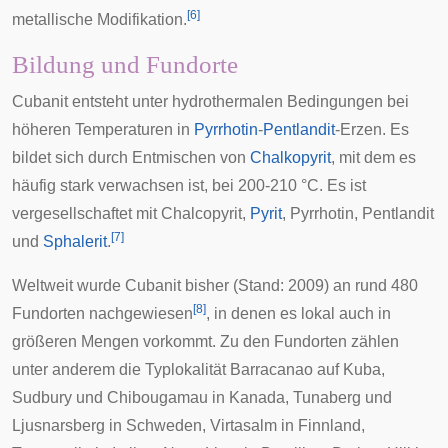
[
6
]
metallische Modifikation.
Bildung und Fundorte
Cubanit entsteht unter
hydrothermalen
Bedingungen bei
höheren Temperaturen in
Pyrrhotin
-
Pentlandit
-Erzen. Es
bildet sich durch Entmischen von
Chalkopyrit
, mit dem es
häufig stark verwachsen ist, bei 200-210 °C. Es ist
vergesellschaftet
mit Chalcopyrit,
Pyrit
, Pyrrhotin, Pentlandit
[
7
]
und
Sphalerit
.
Weltweit wurde Cubanit bisher (Stand: 2009) an rund 480
[
8
]
Fundorten nachgewiesen
, in denen es lokal auch in
größeren Mengen vorkommt. Zu den Fundorten zählen
unter anderem die Typlokalität
Barracanao
auf Kuba,
Sudbury
und
Chibougamau
in
Kanada
,
Tunaberg
und
Ljusnarsberg
in
Schweden
,
Virtasalm
in
Finnland
,