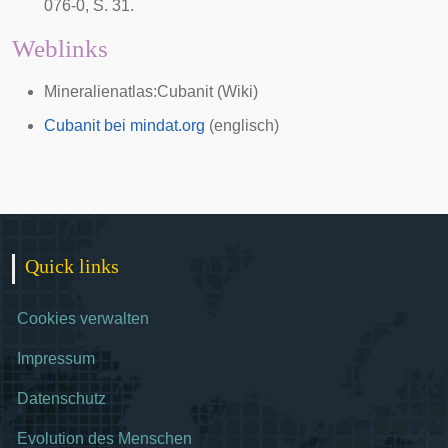
076-0, S. 31.
Weblinks
Mineralienatlas:Cubanit
(Wiki)
Cubanit bei mindat.org
(englisch)
Quick links
Cookies verwalten
Impressum
Datenschutz
Evolution des Menschen