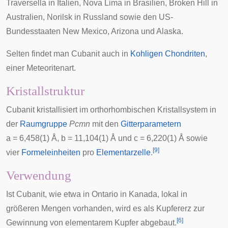
Traversella
in
Italien
,
Nova Lima
in
Brasilien
,
Broken Hill
in
Australien
,
Norilsk
in
Russland
sowie den US-
Bundesstaaten
New Mexico
,
Arizona
und
Alaska
.
Selten findet man Cubanit auch in
Kohligen Chondriten
,
einer Meteoritenart.
Kristallstruktur
Cubanit kristallisiert im orthorhombischen Kristallsystem in
der
Raumgruppe
Pcmn
mit den
Gitterparametern
a = 6,458(1)
Å
, b = 11,104(1) Å und c = 6,220(1) Å sowie
[
9
]
vier
Formeleinheiten
pro
Elementarzelle
.
Verwendung
Ist Cubanit, wie etwa in Ontario in Kanada, lokal in
größeren Mengen vorhanden, wird es als Kupfererz zur
[
6
]
Gewinnung von elementarem Kupfer abgebaut.