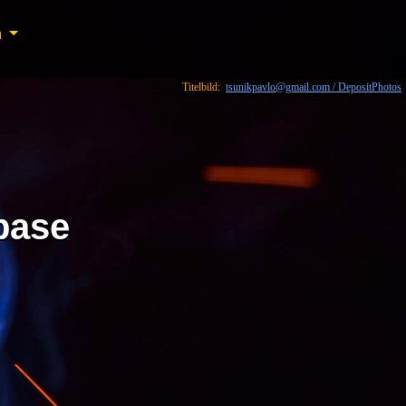
n
n
Titelbild:
tsunikpavlo@gmail.com / DepositPhotos
base