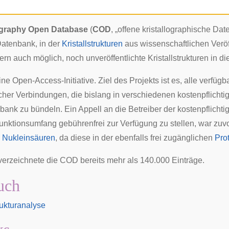
ography Open Database
(
COD
, „offene kristallographische Da
atenbank, in der
Kristallstrukturen
aus wissenschaftlichen Veröf
rn auch möglich, noch unveröffentlichte Kristallstrukturen in d
eine
Open-Access
-Initiative. Ziel des Projekts ist es, alle verfüg
cher
Verbindungen, die bislang in verschiedenen kostenpflichti
bank zu bündeln. Ein Appell an die Betreiber der kostenpflicht
unktionsumfang gebührenfrei zur Verfügung zu stellen, war zuvo
d
Nukleinsäuren
, da diese in der ebenfalls frei zugänglichen
Pro
 verzeichnete die COD bereits mehr als 140.000 Einträge.
uch
trukturanalyse