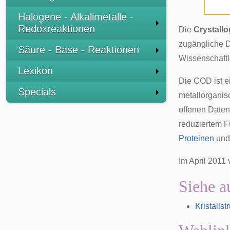
Halogene - Alkalimetalle -
Redoxreaktionen
Die
Crystall
zugängliche D
Säure - Base - Reaktionen
Wissenschaftle
Lexikon
Die COD ist 
Specials
metallorganis
offenen Daten
reduziertem F
Proteinen
un
Im April 2011
Siehe a
Kristalls