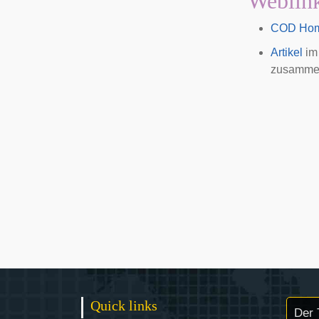
Weblin
COD Ho
Artikel
i
zusammen
Quick links
Der 