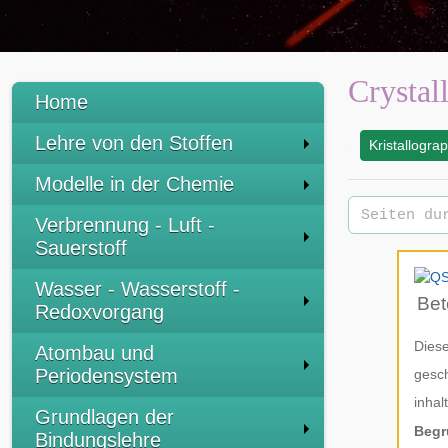
Crystal
Home
Lehre von den Stoffen
Kristallogra
:
Modelle in der Chemie
Verbrennung - Luft -
Sauerstoff
Wasser - Wasserstoff -
Bet
Redoxvorgang
Diese
Atombau und
Periodensystem
gesch
inhal
Grundlagen der
Begr
Bindungslehre