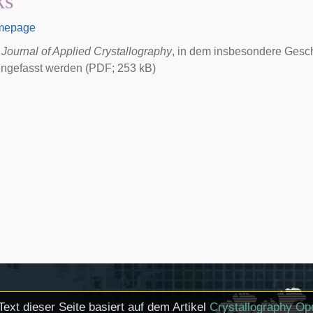
ks
mepage
m
Journal of Applied Crystallography
, in dem insbesondere Gesch
gefasst werden (PDF; 253 kB)
Text dieser Seite basiert auf dem Artikel
Crystallography O