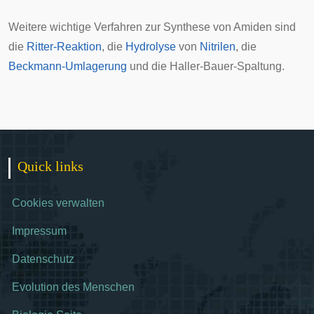
Weitere wichtige Verfahren zur Synthese von Amiden sind
die
Ritter-Reaktion
, die
Hydrolyse
von
Nitrilen
, die
Beckmann-Umlagerung
und die
Haller-Bauer-Spaltung
.
Quick links
Cookies verwalten
Impressum
Datenschutz
Evolution des Menschen