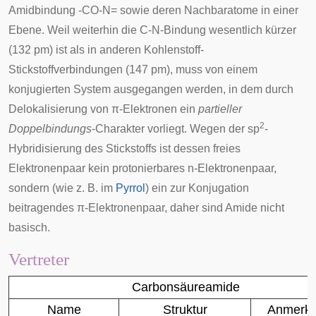
Amidbindung -CO-N= sowie deren Nachbaratome in einer
Ebene. Weil weiterhin die C-N-Bindung wesentlich kürzer
(132 pm) ist als in anderen Kohlenstoff-
Stickstoffverbindungen (147 pm), muss von einem
konjugierten System ausgegangen werden, in dem durch
Delokalisierung von π-Elektronen ein
partieller
2
Doppelbindungs
-Charakter vorliegt. Wegen der sp
-
Hybridisierung des Stickstoffs ist dessen freies
Elektronenpaar kein protonierbares n-Elektronenpaar,
sondern (wie z. B. im
Pyrrol
) ein zur Konjugation
beitragendes π-Elektronenpaar, daher sind Amide nicht
basisch.
Vertreter
Carbonsäureamide
Name
Struktur
Anmerk