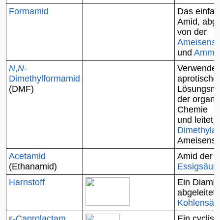
Formamid
Das einfac
Amid, abge
von der
Ameisensä
und
Ammo
N
,
N
-
Verwendet 
Dimethylformamid
aprotische
(DMF)
Lösungsmit
der organi
Chemie
und leitet 
Dimethyla
Ameisensä
Acetamid
Amid der
(Ethanamid)
Essigsäur
Harnstoff
Ein Diamid
abgeleitet
Kohlensäu
ε-Caprolactam
Ein cyclis