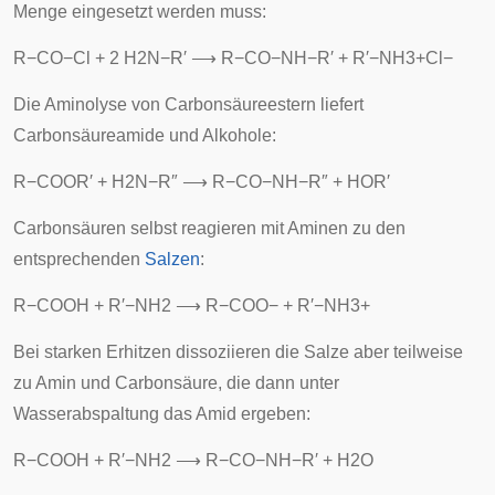
Menge eingesetzt werden muss:
R
−
C
O
−
C
l
+
2
H
2
N
−
R
′
⟶
R
−
C
O
−
N
H
−
R
′
+
R
′
−
N
H
3
+
C
l
−
Die Aminolyse von Carbonsäureestern liefert
Carbonsäureamide und Alkohole:
R
−
C
O
O
R
′
+
H
2
N
−
R
″
⟶
R
−
C
O
−
N
H
−
R
″
+
H
O
R
′
Carbonsäuren selbst reagieren mit Aminen zu den
entsprechenden
Salzen
:
R
−
C
O
O
H
+
R
′
−
N
H
2
⟶
R
−
C
O
O
−
+
R
′
−
N
H
3
+
Bei starken Erhitzen dissoziieren die Salze aber teilweise
zu Amin und Carbonsäure, die dann unter
Wasserabspaltung das Amid ergeben:
R
−
C
O
O
H
+
R
′
−
N
H
2
⟶
R
−
C
O
−
N
H
−
R
′
+
H
2
O