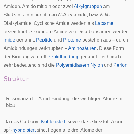
Amiden. Amide mit ein oder zwei
Alkylgruppen
am
Stickstoffatom nennt man
N-
Alkylamide, bzw.
N,N-
Dialkylamide. Cyclische Amide werden als
Lactame
bezeichnet. Sekundäre Amide von Dicarbonsäuren werden
Imide
genannt.
Peptide
und
Proteine
bestehen aus – durch
Amidbindungen verknüpften –
Aminosäuren
. Diese Form
der Bindung wird oft
Peptidbindung
genannt. Technisch
sehr bedeutend sind die
Polyamidfasern
Nylon
und
Perlon
.
Struktur
Resonanz der Amid-Bindung, die wichtigen Atome in
blau
Da das Carbonyl-
Kohlenstoff
- sowie das Stickstoff-Atom
2
sp
-
hybridisiert
sind, liegen alle drei Atome der