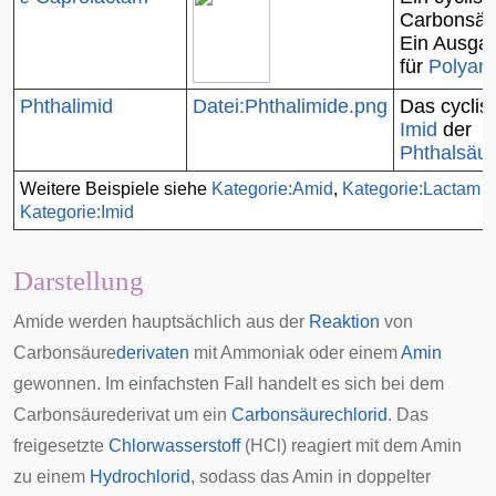
Carbonsäu
Ein Ausgan
für
Polyam
Phthalimid
Datei:Phthalimide.png
Das cyclis
Imid
der
Phthalsäu
Weitere Beispiele siehe
Kategorie:Amid
,
Kategorie:Lactam
u
Kategorie:Imid
Darstellung
Amide werden hauptsächlich aus der
Reaktion
von
Carbonsäure
derivaten
mit Ammoniak oder einem
Amin
gewonnen. Im einfachsten Fall handelt es sich bei dem
Carbonsäurederivat um ein
Carbonsäurechlorid
. Das
freigesetzte
Chlorwasserstoff
(HCl) reagiert mit dem Amin
zu einem
Hydrochlorid
, sodass das Amin in doppelter