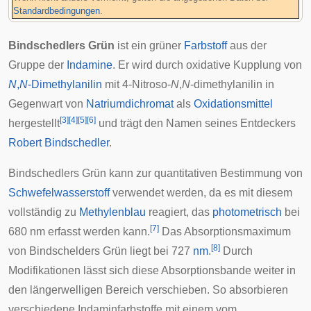
Standardbedingungen
.
Bindschedlers Grün
ist ein grüner
Farbstoff
aus der
Gruppe der
Indamine
. Er wird durch oxidative Kupplung von
N
,
N
-Dimethylanilin
mit 4-Nitroso-
N
,
N
-dimethylanilin in
Gegenwart von
Natriumdichromat
als
Oxidationsmittel
[
3
]
[
4
]
[
5
]
[
6
]
hergestellt
und trägt den Namen seines Entdeckers
Robert Bindschedler
.
Bindschedlers Grün kann zur
quantitativen
Bestimmung von
Schwefelwasserstoff
verwendet werden, da es mit diesem
vollständig zu
Methylenblau
reagiert, das
photometrisch
bei
[
7
]
680 nm erfasst werden kann.
Das Absorptionsmaximum
[
8
]
von Bindschelders Grün liegt bei 727
nm
.
Durch
Modifikationen lässt sich diese Absorptionsbande weiter in
den längerwelligen Bereich verschieben. So absorbieren
verschiedene Indaminfarbstoffe mit einem vom