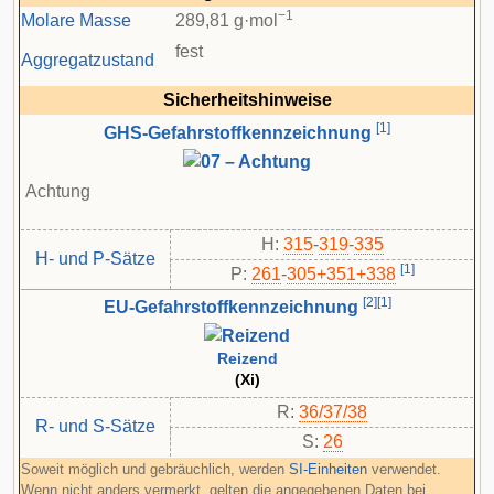
−1
Molare Masse
289,81 g·mol
fest
Aggregatzustand
Sicherheitshinweise
[
1
]
GHS-Gefahrstoffkennzeichnung
Achtung
H:
315
-
319
-
335
H- und P-Sätze
[
1
]
P:
261
-​
305+351+338
[
2
]
[
1
]
EU-Gefahrstoffkennzeichnung
Reizend
(Xi)
R:
36/37/38
R- und S-Sätze
S:
26
Soweit möglich und gebräuchlich, werden
SI-Einheiten
verwendet.
Wenn nicht anders vermerkt, gelten die angegebenen Daten bei