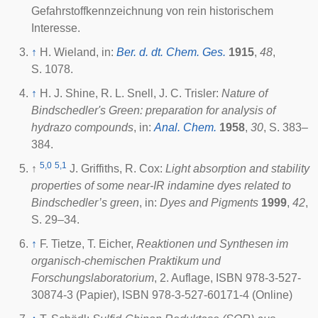
Gefahrstoffkennzeichnung von rein historischem
Interesse.
↑
H. Wieland, in:
Ber. d. dt. Chem. Ges.
1915
,
48
,
S. 1078.
↑
H. J. Shine, R. L. Snell, J. C. Trisler:
Nature of
Bindschedler's Green: preparation for analysis of
hydrazo compounds
, in:
Anal. Chem.
1958
,
30
, S. 383–
384.
5,0
5,1
↑
J. Griffiths, R. Cox:
Light absorption and stability
properties of some near-IR indamine dyes related to
Bindschedler’s green
, in:
Dyes and Pigments
1999
,
42
,
S. 29–34.
↑
F. Tietze, T. Eicher,
Reaktionen und Synthesen im
organisch-chemischen Praktikum und
Forschungslaboratorium
, 2. Auflage, ISBN 978-3-527-
30874-3 (Papier), ISBN 978-3-527-60171-4 (Online)