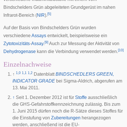
Bindschelders Grün abgeleiteten Grundgerüst im nahen
[
5
]
Infrarot
-Bereich (
NIR
).
Auf der Basis von Bindschelders Grün wurden
verschiedene
Assays
entwickelt, beispielsweise ein
[
9
]
Zytotoxizitäts
-
Assay
.
Auch zur Messung der Aktivität von
[
10
]
Dehydrogenase
kann die Verbindung verwendet werden.
Einzelnachweise
1,0
1,1
1,2
↑
Datenblatt
BINDSCHEDLERS GREEN,
INDICATOR GRADE
bei Sigma-Aldrich, abgerufen am
13. Mai 2011.
↑
Seit 1. Dezember 2012 ist für
Stoffe
ausschließlich
die GHS-Gefahrstoffkennzeichnung zulässig. Bis zum
1. Juni 2015 dürfen noch die R-Sätze dieses Stoffes für
die Einstufung von
Zubereitungen
herangezogen
werden, anschließend ist die EU-