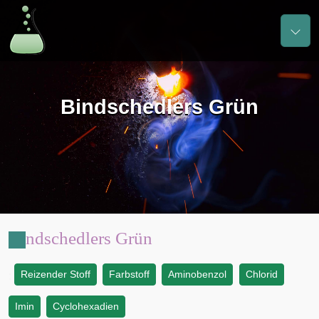
Bindschedlers Grün
Bindschedlers Grün
Reizender Stoff
Farbstoff
Aminobenzol
Chlorid
:
Imin
Cyclohexadien