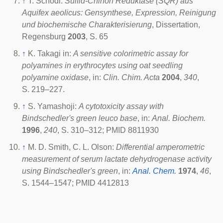
↑
T. Schödl:
Sulfid-Chinon Reduktase (SQR) aus
Aquifex aeolicus: Gensynthese, Expression, Reinigung
und biochemische Charakterisierung
, Dissertation,
Regensburg
2003
, S. 65
↑
K. Takagi in:
A sensitive colorimetric assay for
polyamines in erythrocytes using oat seedling
polyamine oxidase
, in:
Clin. Chim. Acta
2004
,
340
,
S. 219–227.
↑
S. Yamashoji:
A cytotoxicity assay with
Bindschedler's green leuco base
, in:
Anal. Biochem.
1996
,
240
, S. 310–312; PMID 8811930
↑
M. D. Smith, C. L. Olson:
Differential amperometric
measurement of serum lactate dehydrogenase activity
using Bindschedler's green
, in:
Anal. Chem.
1974
,
46
,
S. 1544–1547; PMID 4412813