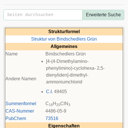
Erweiterte Suche
Strukturformel
Struktur von Bindschedlers Grün
Allgemeines
Name
Bindschedlers Grün
[4-(4-Dimethylamino-
phenylimino)-cyclohexa- 2,5-
dienyliden]-dimethyl-
Andere Namen
ammoniumchlorid
C.I.
49405
Summenformel
C
H
ClN
16
20
3
CAS-Nummer
4486-05-9
PubChem
73516
Eigenschaften