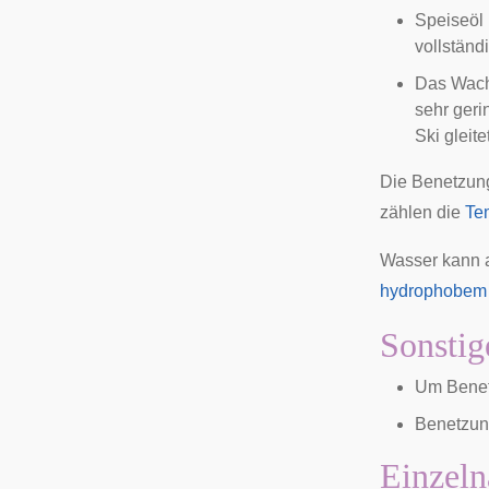
Speiseöl 
vollständ
Das Wachs
sehr geri
Ski gleit
Die Benetzung
zählen die
Te
Wasser kann a
hydrophobem
Sonstig
Um Benet
Benetzung
Einzeln