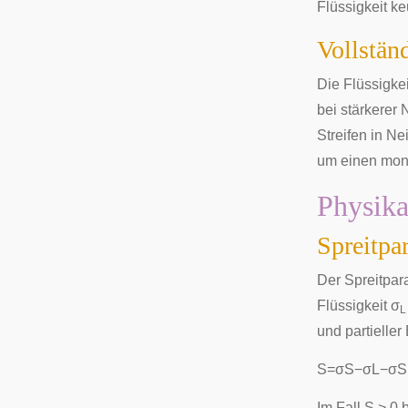
Flüssigkeit k
Vollstän
Die Flüssigkei
bei stärkerer 
Streifen in Ne
um einen mono
Physika
Spreitpa
Der Spreitpar
Flüssigkeit σ
L
und partieller
S
=
σ
S
−
σ
L
−
σ
S
Im Fall S > 0 