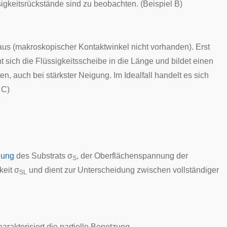
igkeitsrückstände sind zu beobachten. (Beispiel B)
e aus (makroskopischer Kontaktwinkel nicht vorhanden). Erst
ht sich die Flüssigkeitsscheibe in die Länge und bildet einen
en, auch bei stärkster Neigung. Im Idealfall handelt es sich
 C)
nung
des Substrats σ
, der Oberflächenspannung der
S
keit σ
und dient zur Unterscheidung zwischen vollständiger
SL
harakterisiert die partielle Benetzung.