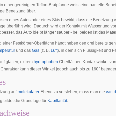
in einer gereinigten
Teflon
-Bratpfanne weist eine partielle Benet
ige Benetzung über.
en eines Autos oder eines Skis bewirkt, dass die Benetzung von
nge überführt wird. Dadurch wird der Kontakt mit Wasser und vor
et besser, das Auto bleibt länger sauber - bei beiden ist das Mate
 einer Festkörper-Oberfläche hängt neben den drei bereits ge
mperatur
und das
Gas
(z. B.
Luft
), in dem sich Flüssigkeit und F
uf glatten, extrem
hydrophoben
Oberflächen Kontaktwinkel von 
Charakter kann dieser Winkel jedoch auch bis zu 160° betrage
es
zung auf
molekularer
Ebene zu verstehen, muss man die
van d
 bildet die Grundlage für
Kapillarität
.
achweise