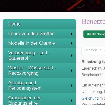
Benetz
Home
Lehre von den Stoffen
Oberflächen
:
Modelle in der Chemie
Verbrennung - Luft -
Sauerstoff
Benetzung
is
Wasser - Wasserstoff -
Eigenschaft. 
Redoxvorgang
Beschaffenheit
Atombau und
Ein auf einer
Periodensystem
Unterteilung. 
Grundlagen der
Gleichung
mi
Bindungslehre
Kontaktwinkel 