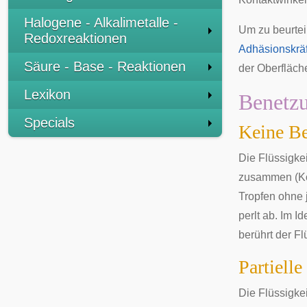
Halogene - Alkalimetalle -
Um zu beurteil
Redoxreaktionen
Adhäsionskrä
Säure - Base - Reaktionen
der Oberfläche
Lexikon
Benetzu
Specials
Keine B
Die Flüssigkei
zusammen (Kon
Tropfen ohne 
perlt ab. Im I
berührt der Fl
Partiell
Die Flüssigkei