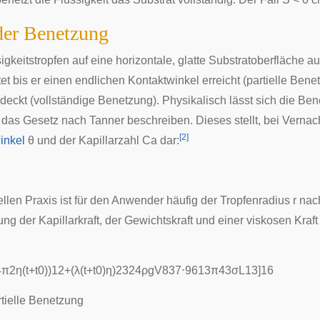
der Benetzung
igkeitstropfen auf eine horizontale, glatte Substratoberfläche a
et bis er einen endlichen Kontaktwinkel erreicht (partielle Bene
deckt (vollständige Benetzung). Physikalisch lässt sich die Ben
 das Gesetz nach Tanner beschreiben. Dieses stellt, bei Verna
[
2
]
inkel
θ und der
Kapillarzahl
Ca dar:
iellen Praxis ist für den Anwender häufig der Tropfenradius r nac
gung der
Kapillarkraft
, der
Gewichtskraft
und einer viskosen Kraft
4
π
2
η
(
t
+
t
0
)
)
1
2
+
(
λ
(
t
+
t
0
)
η
)
2
3
2
4
ρ
g
V
8
3
7
⋅
9
6
1
3
π
4
3
σ
L
1
3
]
1
6
rtielle Benetzung