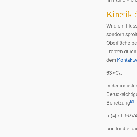
Kinetik 
Wird ein Flüss
sondern spreit
Oberfläche be
Tropfen durch
dem
Kontaktw
θ
3
∝
C
a
In der industr
Berücksichti
[
3
]
Benetzung
r
(
t
)
=
[
(
σ
L
9
6
λ
V
und für die pa