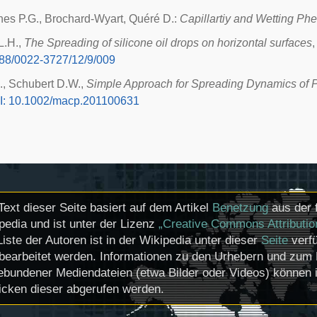
es P.G., Brochard-Wyart, Quéré D.:
Capillartiy and Wetting P
L.H.,
The Spreading of silicone oil drops on horizontal surfaces
,
088/0022-3727/12/9/009
., Schubert D.W.,
Simple Approach for Spreading Dynamics of P
I: 10.1002/macp.201100631
Text dieser Seite basiert auf dem Artikel
Benetzung
aus der 
pedia und ist unter der Lizenz
„Creative Commons Attributio
Liste der Autoren ist in der Wikipedia unter dieser
Seite
verfü
bearbeitet werden. Informationen zu den Urhebern und zum 
ebundener Mediendateien (etwa Bilder oder Videos) können i
icken dieser abgerufen werden.