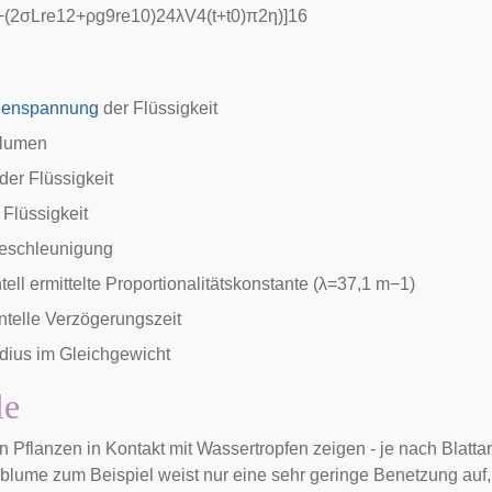
−
(
2
σ
L
r
e
1
2
+
ρ
g
9
r
e
1
0
)
2
4
λ
V
4
(
t
+
t
0
)
π
2
η
)
]
1
6
henspannung
der Flüssigkeit
olumen
der Flüssigkeit
 Flüssigkeit
eschleunigung
ll ermittelte Proportionalitätskonstante (
λ
=
3
7
,
1
m
−
1
)
telle Verzögerungszeit
dius im Gleichgewicht
le
on Pflanzen in Kontakt mit Wassertropfen zeigen - je nach Blatta
sblume
zum Beispiel weist nur eine sehr geringe Benetzung au