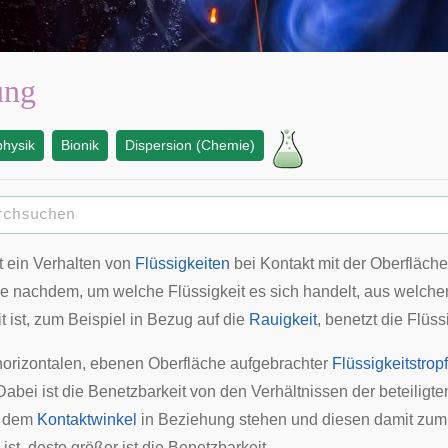
ung
physik
Bionik
Dispersion (Chemie)
t ein Verhalten von
Flüssigkeiten
bei Kontakt mit der Oberfläch
Je nachdem, um welche Flüssigkeit es sich handelt, aus welche
 ist, zum Beispiel in Bezug auf die
Rauigkeit
, benetzt die Flüs
 horizontalen, ebenen Oberfläche aufgebrachter
Flüssigkeitstrop
Dabei ist die Benetzbarkeit von den Verhältnissen der beteiligt
t dem
Kontaktwinkel
in Beziehung stehen und diesen damit zum 
ist, desto größer ist die Benetzbarkeit.