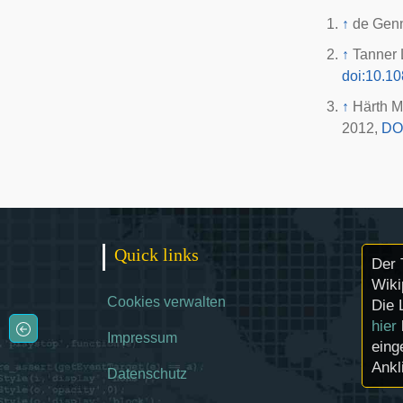
↑
de Genn
↑
Tanner 
doi:10.1
↑
Härth M
2012,
DO
Quick links
Der 
Wiki
Cookies verwalten
Die 
hier
Impressum
eing
Ankl
Datenschutz