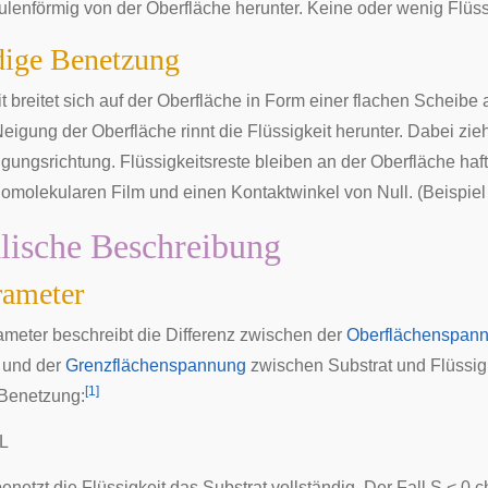
eulenförmig von der Oberfläche herunter. Keine oder wenig Flüss
dige Benetzung
t breitet sich auf der Oberfläche in Form einer flachen Scheib
Neigung der Oberfläche rinnt die Flüssigkeit herunter. Dabei zie
igungsrichtung. Flüssigkeitsreste bleiben an der Oberfläche haft
molekularen Film und einen Kontaktwinkel von Null. (Beispiel
lische Beschreibung
rameter
ameter beschreibt die Differenz zwischen der
Oberflächenspan
und der
Grenzflächenspannung
zwischen Substrat und Flüssig
[
1
]
 Benetzung:
L
benetzt die Flüssigkeit das Substrat vollständig. Der Fall S < 0 c