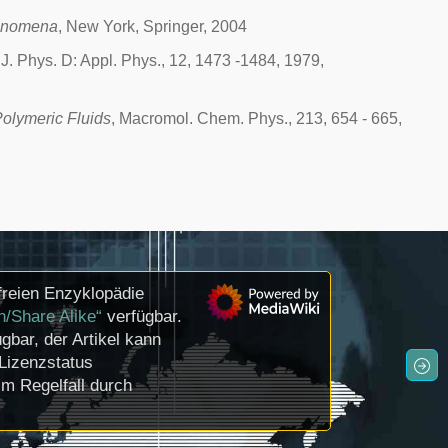
henomena
, New York, Springer, 2004
 J. Phys. D: Appl. Phys., 12, 1473 -1484, 1979,
olymeric Fluids
, Macromol. Chem. Phys., 213, 654 - 665,
freien Enzyklopädie
n/Share Alike“
verfügbar.
gbar, der Artikel kann
Lizenzstatus
m Regelfall durch