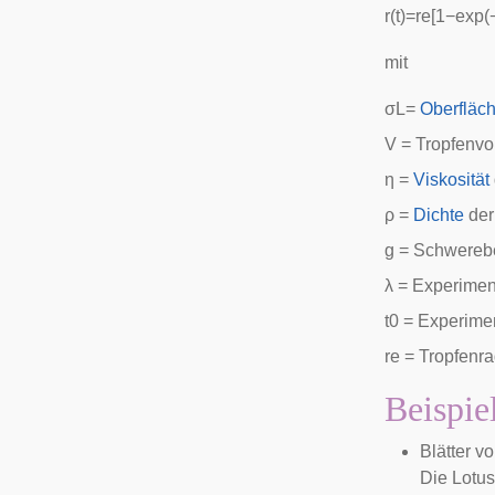
r
(
t
)
=
r
e
[
1
−
e
x
p
(
mit
σ
L
=
Oberfläc
V = Tropfenv
η
=
Viskosität
ρ
=
Dichte
der
g =
Schwereb
λ
= Experimente
t
0
= Experimen
r
e
= Tropfenra
Beispie
Blätter v
Die
Lotu