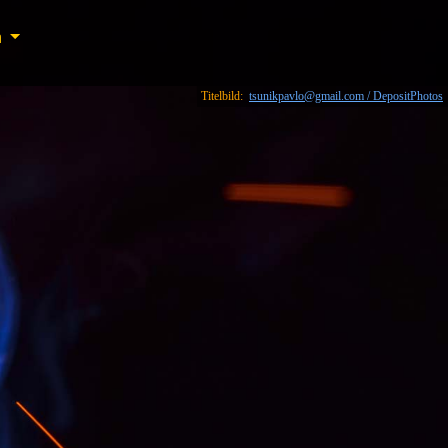
n
n
Titelbild:
tsunikpavlo@gmail.com / DepositPhotos