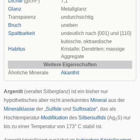
Dichte
(g/cm
)
7,1
Glanz
Metallglanz
Transparenz
undurchsichtig
Bruch
uneben
Spaltbarkeit
undeutlich nach {001} und {110}
kubische, oktraedische
Habitus
Kristalle; Dendriten; massige
Aggregate
Weitere Eigenschaften
Ähnliche Minerale
Akanthit
Argentit
(veraltet
Silberglanz
) ist ein bisher nur
hypothetisches
aber nicht anerkanntes
Mineral
aus der
Mineralklasse
der „
Sulfide
und
Sulfosalze
“, das als
Hochtemperatur-
Modifikation
des
Silbersulfids
(Ag
S) nur
2
bis zu einer Temperatur von 173° C stabil ist.