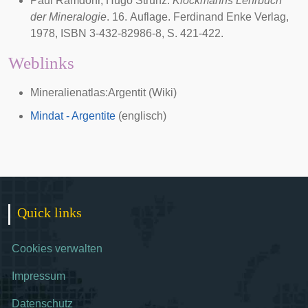
Paul Ramdohr
,
Hugo Strunz
:
Klockmanns Lehrbuch
der Mineralogie
. 16. Auflage. Ferdinand Enke Verlag,
1978
, ISBN 3-432-82986-8, S. 421-422.
Weblinks
Mineralienatlas:Argentit
(Wiki)
Mindat - Argentite
(englisch)
Quick links
Cookies verwalten
Impressum
Datenschutz