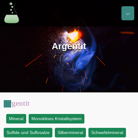
Argentit
Argentit
Mineral
Monoklines Kristallsystem
:
Sulfide und Sulfosalze
Silbermineral
Schwefelmineral