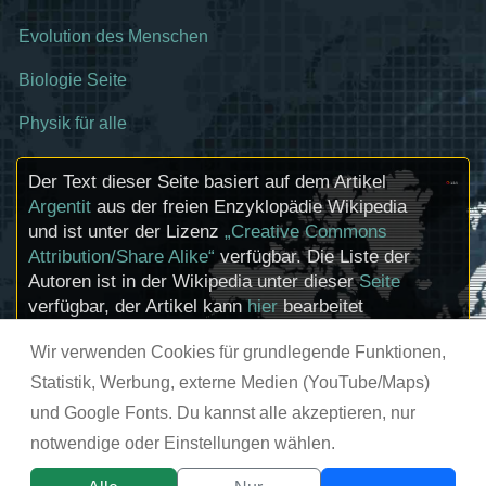
Evolution des Menschen
Biologie Seite
Physik für alle
Der Text dieser Seite basiert auf dem Artikel
Argentit
aus der freien Enzyklopädie Wikipedia
und ist unter der Lizenz
„Creative Commons
Attribution/Share Alike“
verfügbar. Die Liste der
Autoren ist in der Wikipedia unter dieser
Seite
verfügbar, der Artikel kann
hier
bearbeitet
werden. Informationen zu den Urhebern und
Wir verwenden Cookies für grundlegende Funktionen,
zum Lizenzstatus eingebundener Mediendateien
(etwa Bilder oder Videos) können im Regelfall
Statistik, Werbung, externe Medien (YouTube/Maps)
durch Anklicken dieser abgerufen werden.
und Google Fonts. Du kannst alle akzeptieren, nur
notwendige oder Einstellungen wählen.
© chemie-schule.de 2026