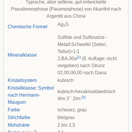
Typische, aber seltene, gut entwickelte
Pseudomorphose (Paramorphose) von Akanthit nach
Argentit aus China
Ag
S
2
Chemische Formel
Sulfide und Sulfosalze -
Metall:Schwefel (Selen,
Tellur)>1:1
Mineralklasse
[
1
]
2.BA.30a
(8. Auflage: nicht
vergeben) nach
Strunz
02.00.00.00 nach
Dana
Kristallsystem
kubisch
Kristallklasse
;
Symbol
kubisch-hexakisoktaedrisch
nach Hermann-
[
2
]
4
/
m
3
¯
2
/
m
Mauguin
Farbe
schwarz, grau
Strichfarbe
bleigrau
Mohshärte
2 bis 2,5
3