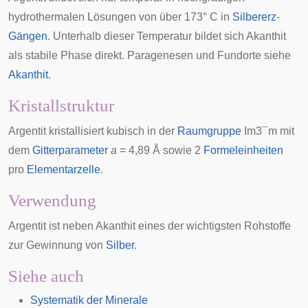
hydrothermalen Lösungen
von über 173° C in
Silbererz
-
Gängen
. Unterhalb dieser Temperatur bildet sich Akanthit
als stabile Phase direkt.
Paragenesen
und Fundorte siehe
Akanthit
.
Kristallstruktur
Argentit kristallisiert kubisch in der
Raumgruppe
I
m
3
¯
m
mit
dem
Gitterparameter
a
= 4,89
Å
sowie 2
Formeleinheiten
pro
Elementarzelle
.
Verwendung
Argentit ist neben Akanthit eines der wichtigsten Rohstoffe
zur Gewinnung von
Silber
.
Siehe auch
Systematik der Minerale