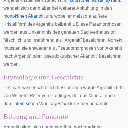
Argentit kristallisiert zunächst im
kubischen Kristallsystem
,
wandelt sich dann aber bei weiterer Abkühlung in den
monoklinen
Akanthit
um, wobei er meist die äußere
Kristallform des Argentits beibehält. Diese
Paramorphosen
werden aus Unkenntnis des genauen Sachverhaltes oft
fälschlich und irreführend als "Argentit" bezeichnet. Korrekt
müssten sie entweder als „Pseudomorphosen von Akanthit
nach Argentit“ oder „pseudokubischer Akanthit“ bezeichnet
werden.
Etymologie und Geschichte
Erstmals wissenschaftlich beschrieben wurde Argentit 1845
von
Wilhelm Ritter von Haidinger
, der das Mineral nach
dem
lateinischen
Wort
argentum
für Silber benannte.
Bildung und Fundorte
Argentit bildet sich nur temporär in hochgradigen