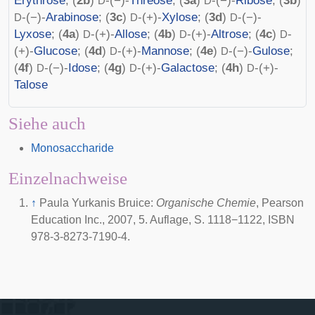
Erythrose
; (
2b
)
-(−)-
Threose
; (
3a
)
-(−)-
Ribose
; (
3b
)
D
D
-(−)-
Arabinose
; (
3c
)
-(+)-
Xylose
; (
3d
)
-(−)-
D
D
D
Lyxose
; (
4a
)
-(+)-
Allose
; (
4b
)
-(+)-
Altrose
; (
4c
)
-
D
D
D
(+)-
Glucose
; (
4d
)
-(+)-
Mannose
; (
4e
)
-(−)-
Gulose
;
D
D
(
4f
)
-(−)-
Idose
; (
4g
)
-(+)-
Galactose
; (
4h
)
-(+)-
D
D
D
Talose
Siehe auch
Monosaccharide
Einzelnachweise
↑
Paula Yurkanis Bruice:
Organische Chemie
, Pearson
Education Inc., 2007, 5. Auflage, S. 1118−1122, ISBN
978-3-8273-7190-4.