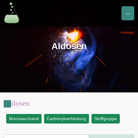
Aldosen
Aldosen
Monosaccharid
Carbonylverbindung
Stoffgruppe
: