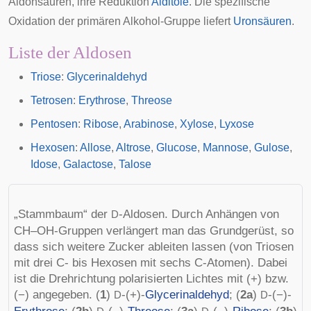
Aldonsäuren
, ihre Reduktion
Alditole
. Die spezifische
Oxidation der primären Alkohol-Gruppe liefert
Uronsäuren
.
Liste der Aldosen
Triose
:
Glycerinaldehyd
Tetrosen
:
Erythrose
,
Threose
Pentosen
:
Ribose
,
Arabinose
,
Xylose
,
Lyxose
Hexosen
:
Allose
,
Altrose
,
Glucose
,
Mannose
,
Gulose
,
Idose
,
Galactose
,
Talose
„Stammbaum“ der
-Aldosen. Durch Anhängen von
D
CH–OH-Gruppen verlängert man das Grundgerüst, so
dass sich weitere Zucker ableiten lassen (von Triosen
mit drei C- bis Hexosen mit sechs C-Atomen). Dabei
ist die Drehrichtung polarisierten Lichtes mit (+) bzw.
(−) angegeben. (
1
)
-(+)-
Glycerinaldehyd
; (
2a
)
-(−)-
D
D