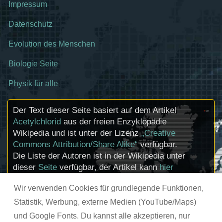
Impressum
Datenschutz
Evolution des Menschen
Biologie Seite
Physik für alle
Der Text dieser Seite basiert auf dem Artikel
Acetylchlorid
aus der freien Enzyklopädie
Wikipedia und ist unter der Lizenz
„Creative
Commons Attribution/Share Alike“
verfügbar.
Die Liste der Autoren ist in der Wikipedia unter
dieser
Seite
verfügbar, der Artikel kann
hier
bearbeitet werden. Informationen zu den
Wir verwenden Cookies für grundlegende Funktionen,
Urhebern und zum Lizenzstatus eingebundener
Mediendateien (etwa Bilder oder Videos) können
Statistik, Werbung, externe Medien (YouTube/Maps)
im Regelfall durch Anklicken dieser abgerufen
und Google Fonts. Du kannst alle akzeptieren, nur