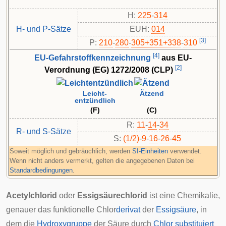
H:
225
-
314
H- und P-Sätze
EUH:
014
[
3
]
P:
210
-​
280
-​
305+351+338
-​
310
[
4
]
EU-Gefahrstoffkennzeichnung
aus EU-
[
2
]
Verordnung (EG) 1272/2008 (CLP)
Leicht-
Ätzend
entzündlich
(F)
(C)
R:
11
-
14
-
34
R- und S-Sätze
S:
(1/2)
-
9
-
16
-
26
-
45
Soweit möglich und gebräuchlich, werden
SI-Einheiten
verwendet.
Wenn nicht anders vermerkt, gelten die angegebenen Daten bei
Standardbedingungen
.
Acetylchlorid
oder
Essigsäurechlorid
ist eine Chemikalie,
genauer das funktionelle Chlor
derivat
der
Essigsäure
, in
dem die
Hydroxygruppe
der Säure durch
Chlor
substituiert