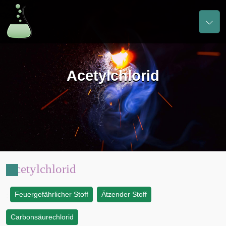
Acetylchlorid
Acetylchlorid
Feuergefährlicher Stoff
Ätzender Stoff
:
Carbonsäurechlorid