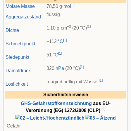
−1
Molare Masse
78,50 g·
mol
flüssig
Aggregatzustand
−3
[
1
]
1,10 g·cm
(20 °C)
Dichte
[
1
]
−112
°C
Schmelzpunkt
[
1
]
51 °C
Siedepunkt
[
1
]
320 h
Pa
(20 °C)
Dampfdruck
[
1
]
reagiert heftig mit Wasser
Löslichkeit
Sicherheitshinweise
GHS-Gefahrstoffkennzeichnung
aus EU-
[
2
]
Verordnung (EG) 1272/2008 (CLP)
Gefahr