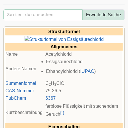
Erweiterte Suche
Strukturformel
Allgemeines
Name
Acetylchlorid
Essigsäurechlorid
Andere Namen
Ethanoylchlorid (
IUPAC
)
Summenformel
C
H
ClO
2
3
CAS-Nummer
75-36-5
PubChem
6367
farblose Flüssigkeit mit stechendem
Kurzbeschreibung
[
1
]
Geruch
Eigenschaften