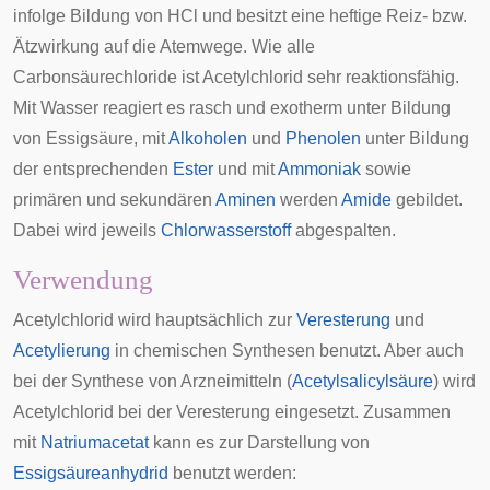
infolge Bildung von
HCl
und besitzt eine heftige Reiz- bzw.
Ätzwirkung auf die Atemwege. Wie alle
Carbonsäurechloride ist Acetylchlorid sehr reaktionsfähig.
Mit Wasser reagiert es rasch und exotherm unter Bildung
von Essigsäure, mit
Alkoholen
und
Phenolen
unter Bildung
der entsprechenden
Ester
und mit
Ammoniak
sowie
primären und sekundären
Aminen
werden
Amide
gebildet.
Dabei wird jeweils
Chlorwasserstoff
abgespalten.
Verwendung
Acetylchlorid wird hauptsächlich zur
Veresterung
und
Acetylierung
in chemischen Synthesen benutzt. Aber auch
bei der Synthese von Arzneimitteln (
Acetylsalicylsäure
) wird
Acetylchlorid bei der Veresterung eingesetzt. Zusammen
mit
Natriumacetat
kann es zur Darstellung von
Essigsäureanhydrid
benutzt werden: