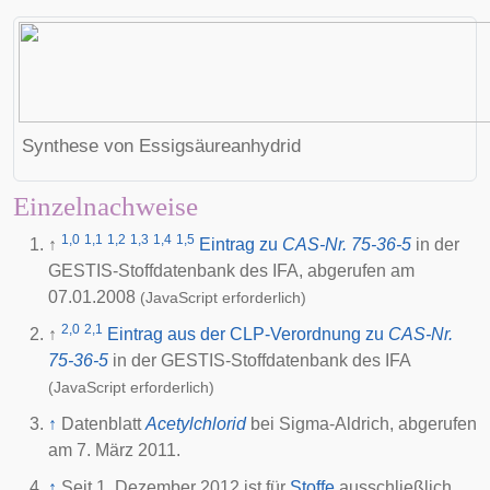
Synthese von Essigsäureanhydrid
Einzelnachweise
1,0
1,1
1,2
1,3
1,4
1,5
↑
Eintrag zu
CAS-Nr. 75-36-5
in der
GESTIS-Stoffdatenbank des
IFA
, abgerufen am
07.01.2008
(JavaScript erforderlich)
2,0
2,1
↑
Eintrag aus der CLP-Verordnung zu
CAS-Nr.
75-36-5
in der GESTIS-Stoffdatenbank des
IFA
(JavaScript erforderlich)
↑
Datenblatt
Acetylchlorid
bei Sigma-Aldrich, abgerufen
am 7. März 2011.
↑
Seit 1. Dezember 2012 ist für
Stoffe
ausschließlich