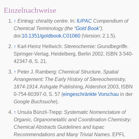
Einzelnachweise
↑
Eintrag: chirality centre
. In:
IUPAC
Compendium of
Chemical Terminology (the “
Gold Book
”)
.
doi
:
10.1351/goldbook.C01060
(Version: 2.1.5).
↑
Karl-Heinz Hellwich:
Stereochemie: Grundbegriffe
.
Springer-Verlag, Heidelberg, Berlin
2002
, ISBN 3-540-
42347-8, S. 21.
↑
Peter J. Ramberg:
Chemical Structure, Spatial
Arrangement: The Early History of Stereochemistry,
1874-1914
. Ashgate Publishing, Aldershot
2003
, ISBN
0-754-60397-0, S. 57 (
eingeschränkte Vorschau
in der
Google Buchsuche
).
↑
Ursula Bünzli-Trepp:
Systematic Nomenclature of
Organic, Organometallic and Coordination Chemistry:
Chemical Abstracts Guidelines and Iupac
Recommendations and Many Trivial Names
. EPFL