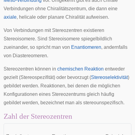
Meso-Verbindung
vor. Umgekehrt gibt es auch chirale
Verbindungen ohne Chiralitätszentrum, die dann eine
axiale
,
helicale
oder
planare Chiralität
aufweisen.
Von Verbindungen mit Stereozentren existieren
Stereoisomere
. Sind Stereoisomere spiegelbildlich
zueinander, so spricht man von
Enantiomeren
, andernfalls
von
Diastereomeren
.
Stereozentren können in
chemischen Reaktion
entweder
gezielt (
Stereospezifität
) oder bevorzugt (
Stereoselektivität
)
gebildet werden. Reaktionen, bei denen die möglichen
Konfigurationen eines Stereozentrums gleich häufig
gebildet werden, bezeichnet man als stereounspezifisch.
Zahl der Stereozentren