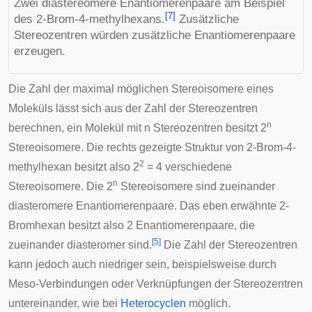
Zwei diastereomere Enantiomerenpaare am Beispiel
[
7
]
des 2-Brom-4-methylhexans.
Zusätzliche
Stereozentren würden zusätzliche Enantiomerenpaare
erzeugen.
Die Zahl der maximal möglichen Stereoisomere eines
Moleküls lässt sich aus der Zahl der Stereozentren
n
berechnen, ein Molekül mit n Stereozentren besitzt 2
Stereoisomere. Die rechts gezeigte Struktur von 2-Brom-4-
2
methylhexan besitzt also 2
= 4 verschiedene
n
Stereoisomere. Die 2
Stereoisomere sind zueinander
diasteromere Enantiomerenpaare. Das eben erwähnte 2-
Bromhexan besitzt also 2 Enantiomerenpaare, die
[
5
]
zueinander diasteromer sind.
Die Zahl der Stereozentren
kann jedoch auch niedriger sein, beispielsweise durch
Meso-Verbindungen oder Verknüpfungen der Stereozentren
untereinander, wie bei
Heterocyclen
möglich.