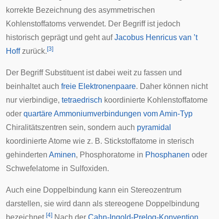
korrekte Bezeichnung des asymmetrischen
Kohlenstoffatoms verwendet. Der Begriff ist jedoch
historisch geprägt und geht auf
Jacobus Henricus van ’t
[
3
]
Hoff
zurück.
Der Begriff Substituent ist dabei weit zu fassen und
beinhaltet auch
freie Elektronenpaare
. Daher können nicht
nur vierbindige,
tetraedrisch
koordinierte
Kohlenstoffatome
oder
quartäre Ammoniumverbindungen vom Amin-Typ
Chiralitätszentren sein, sondern auch
pyramidal
koordinierte Atome wie z. B. Stickstoffatome in sterisch
gehinderten
Aminen
, Phosphoratome in
Phosphanen
oder
Schwefelatome in
Sulfoxiden
.
Auch eine Doppelbindung kann ein Stereozentrum
darstellen, sie wird dann als stereogene Doppelbindung
[
4
]
bezeichnet.
Nach der
Cahn-Ingold-Prelog-Konvention