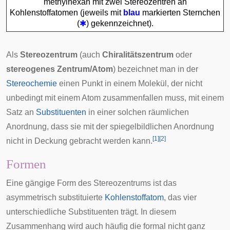
methylhexan
mit zwei Stereozentren an
Kohlenstoffatomen (jeweils mit
blau
markierten Sternchen
(
✱
) gekennzeichnet).
Als
Stereozentrum
(auch
Chiralitätszentrum
oder
stereogenes Zentrum/Atom
) bezeichnet man in der
Stereochemie
einen Punkt in einem Molekül, der nicht
unbedingt mit einem Atom zusammenfallen muss, mit einem
Satz an
Substituenten
in einer solchen räumlichen
Anordnung, dass sie mit der spiegelbildlichen Anordnung
[
1
]
[
2
]
nicht in Deckung gebracht werden kann.
Formen
Eine gängige Form des Stereozentrums ist das
asymmetrisch substituierte
Kohlenstoffatom
, das vier
unterschiedliche Substituenten trägt. In diesem
Zusammenhang wird auch häufig die formal nicht ganz