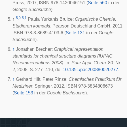
Press,
2007
, ISBN 978-1420046151 (
Seite 560
in der
Google Buchsuche
).
5,0
5,1
↑
Paula Yurkanis Bruice:
Organische Chemie:
Studieren kompakt
. Pearson Deutschland GmbH,
2011
,
ISBN 978-3-8689-4103-6 (
Seite 131
in der
Google
Buchsuche
).
↑
Jonathan Brecher:
Graphical representation
standards for chemical structure diagrams (IUPAC
Recommendations 2008)
. In:
Pure Appl. Chem
. 80, Nr.
2,
2008
, S. 277–410,
doi
:
10.1351/pac200880020277
.
↑
Gerhard Hilt, Peter Rinze:
Chemisches Praktikum für
Mediziner
. Springer,
2012
, ISBN 978-3834806673
(
Seite 153
in der
Google Buchsuche
).