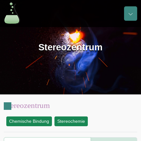
Stereozentrum
Stereozentrum
Chemische Bindung
Stereochemie
: