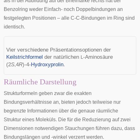
als in der Abbildung auf der Briefmarke rechts hat der
Benzolring weder Einfach- noch Doppelbindungen an
festgelegten Positionen – alle C-C-Bindungen im Ring sind
identisch.
Vier verschiedene Präsentationsoptionen der
Keilstrichformel
der natürlichen
-Aminosäure
L
(2
S
,4
R
)-4-
Hydroxyprolin
.
Räumliche Darstellung
Strukturformeln geben zwar die exakten
Bindungsverhältnisse an, bieten jedoch teilweise nur
begrenzte Informationen über die genaue räumliche
Struktur eines Moleküls. Die für die Reduzierung auf zwei
Dimensionen notwendigen Stauchungen führen dazu, dass
Bindungslängen und -winkel verzerrt werden.