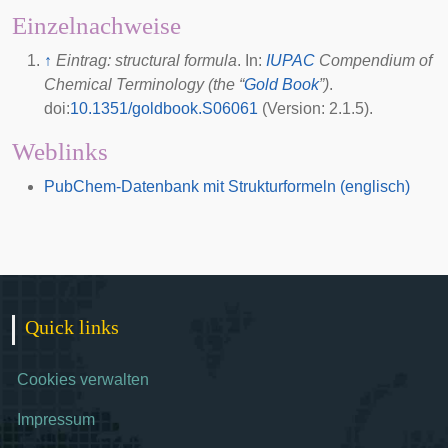
Einzelnachweise
↑
Eintrag: structural formula
. In:
IUPAC
Compendium of
Chemical Terminology (the “
Gold Book
”)
.
doi
:
10.1351/goldbook.S06061
(Version: 2.1.5).
Weblinks
PubChem-Datenbank mit Strukturformeln (englisch)
Quick links
Cookies verwalten
Impressum