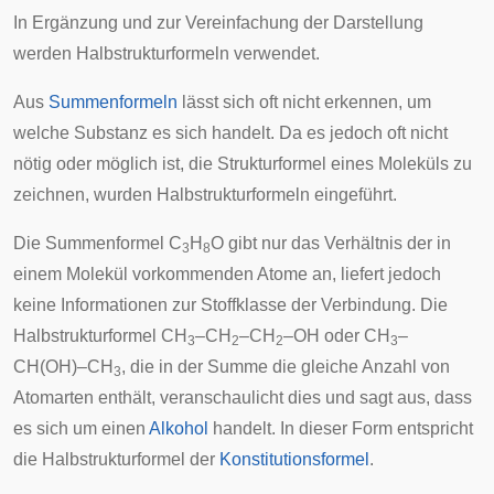
In Ergänzung und zur Vereinfachung der Darstellung
werden Halbstrukturformeln verwendet.
Aus
Summenformeln
lässt sich oft nicht erkennen, um
welche Substanz es sich handelt. Da es jedoch oft nicht
nötig oder möglich ist, die Strukturformel eines Moleküls zu
zeichnen, wurden Halbstrukturformeln eingeführt.
Die Summenformel C
H
O gibt nur das Verhältnis der in
3
8
einem Molekül vorkommenden Atome an, liefert jedoch
keine Informationen zur Stoffklasse der Verbindung. Die
Halbstrukturformel CH
–CH
–CH
–OH oder CH
–
3
2
2
3
CH(OH)–CH
, die in der Summe die gleiche Anzahl von
3
Atomarten enthält, veranschaulicht dies und sagt aus, dass
es sich um einen
Alkohol
handelt. In dieser Form entspricht
die Halbstrukturformel der
Konstitutionsformel
.