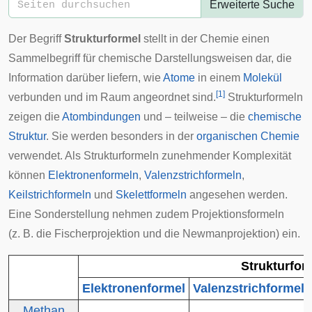
Erweiterte Suche
Der Begriff
Strukturformel
stellt in der Chemie einen
Sammelbegriff für chemische Darstellungsweisen dar, die
Information darüber liefern, wie
Atome
in einem
Molekül
[
1
]
verbunden und im Raum angeordnet sind.
Strukturformeln
zeigen die
Atombindungen
und – teilweise – die
chemische
Struktur
. Sie werden besonders in der
organischen Chemie
verwendet. Als Strukturformeln zunehmender Komplexität
können
Elektronenformeln
,
Valenzstrichformeln
,
Keilstrichformeln
und
Skelettformeln
angesehen werden.
Eine Sonderstellung nehmen zudem
Projektionsformeln
(z. B. die
Fischerprojektion
und die
Newmanprojektion
) ein.
Strukturfor
Elektronenformel
Valenzstrichformel
Methan