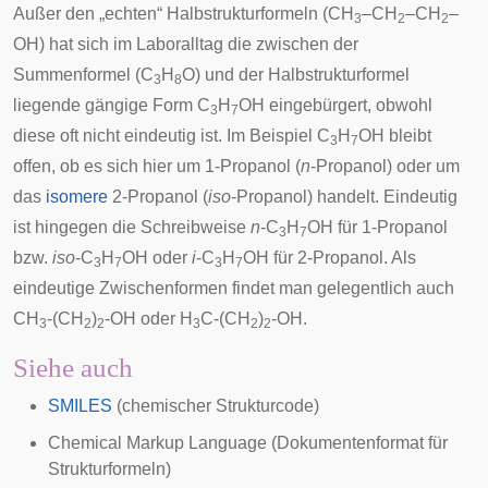
Außer den „echten“ Halbstrukturformeln (CH
–CH
–CH
–
3
2
2
OH) hat sich im Laboralltag die zwischen der
Summenformel (C
H
O) und der Halbstrukturformel
3
8
liegende gängige Form C
H
OH eingebürgert, obwohl
3
7
diese oft nicht eindeutig ist. Im Beispiel C
H
OH bleibt
3
7
offen, ob es sich hier um 1-Propanol (
n
-Propanol) oder um
das
isomere
2-Propanol (
iso
-Propanol) handelt. Eindeutig
ist hingegen die Schreibweise
n
-C
H
OH für 1-Propanol
3
7
bzw.
iso
-C
H
OH oder
i
-C
H
OH für 2-Propanol. Als
3
7
3
7
eindeutige Zwischenformen findet man gelegentlich auch
CH
-(CH
)
-OH oder H
C-(CH
)
-OH.
3
2
2
3
2
2
Siehe auch
SMILES
(chemischer Strukturcode)
Chemical Markup Language
(Dokumentenformat für
Strukturformeln)