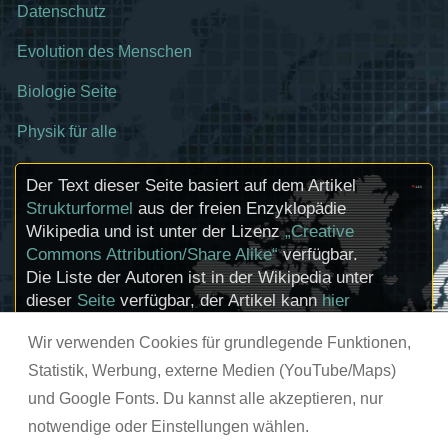
Datenschutz
Evolution des Menschen
Biologie Seite
Physik für alle
Der Text dieser Seite basiert auf dem Artikel
Strukturformel
aus der freien Enzyklopädie
Wikipedia und ist unter der Lizenz
„Creative
Commons Attribution/Share Alike“
verfügbar.
Die Liste der Autoren ist in der Wikipedia unter
dieser
Seite
verfügbar, der Artikel kann
hier
bearbeitet werden. Informationen zu den
Wir verwenden Cookies für grundlegende Funktionen,
Urhebern und zum Lizenzstatus eingebundener
Mediendateien (etwa Bilder oder Videos) können
Statistik, Werbung, externe Medien (YouTube/Maps)
im Regelfall durch Anklicken dieser abgerufen
und Google Fonts. Du kannst alle akzeptieren, nur
werden.
notwendige oder Einstellungen wählen.