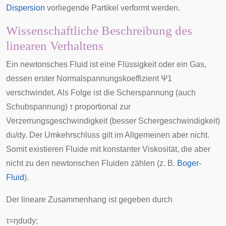
Dispersion
vorliegende Partikel verformt werden.
Wissenschaftliche Beschreibung des
linearen Verhaltens
Ein newtonsches
Fluid
ist eine Flüssigkeit oder ein Gas,
dessen erster Normalspannungskoeffizient
Ψ
1
verschwindet. Als Folge ist die
Scherspannung
(auch
Schubspannung
)
τ
proportional zur
Verzerrungsgeschwindigkeit (besser
Schergeschwindigkeit
)
d
u
/
d
y
. Der Umkehrschluss gilt im Allgemeinen aber nicht.
Somit existieren Fluide mit konstanter Viskosität, die aber
nicht zu den newtonschen Fluiden zählen (z. B.
Boger-
Fluid
).
Der lineare Zusammenhang ist gegeben durch
τ
=
η
d
u
d
y
;