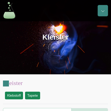
Kleister
Kleister
Klebstoff
Tapete
: