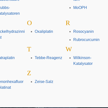
rubbs-
MoOPH
talysatoren
O
R
ckelhydrazinni
Oxaliplatin
Rosocyanin
at
Rubrocurcumin
T
W
traplatin
Tebbe-Reagenz
Wilkinson-
Katalysator
Z
enonhexafluor
Zeise-Salz
latinat