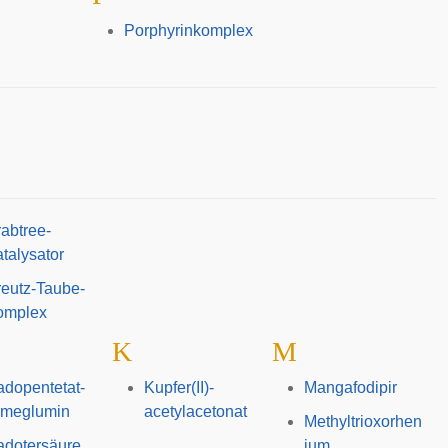
Porphyrinkomplex
abtree-
talysator
eutz-Taube-
omplex
K
M
dopentetat-
Kupfer(II)-
Mangafodipir
imeglumin
acetylacetonat
Methyltrioxorhen
adotersäure
ium