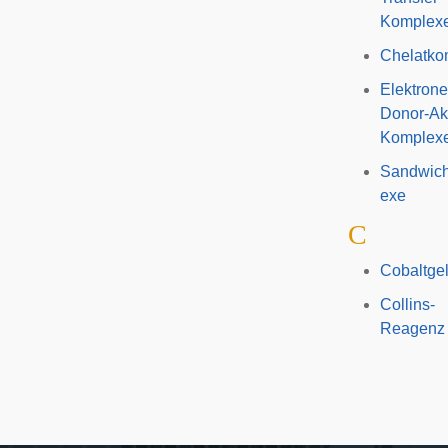
Komplex
Chelatko
Elektrone
Donor-Ak
Komplex
Sandwic
exe
C
Cobaltge
Collins-
Reagenz