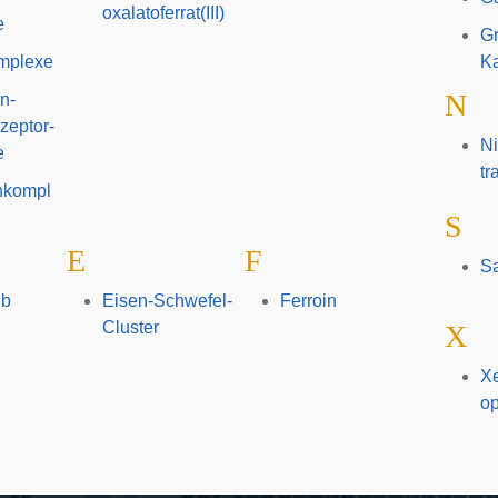
oxalatoferrat(III)
e
G
mplexe
Ka
N
n-
zeptor-
Ni
e
tr
hkompl
S
E
F
Sa
lb
Eisen-Schwefel-
Ferroin
Cluster
X
X
op