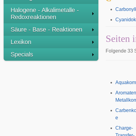
Halogene - Alkalimetalle -
Carbonyl
Redoxreaktionen
Cyanido
Säure - Base - Reaktionen
Seiten 
Lexikon
Folgende 33 S
Specials
Aquakom
Aromaten
Metallko
Carbenk
e
Charge-
Transfer-