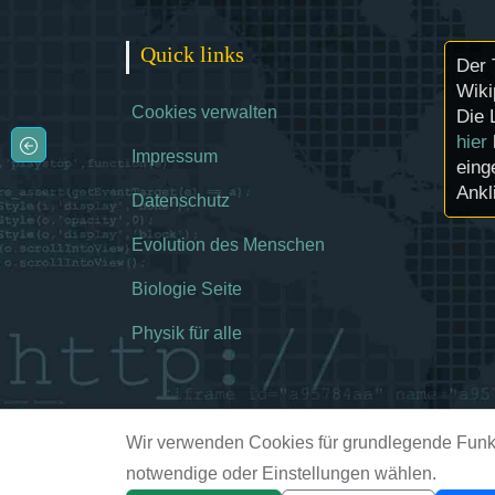
Quick links
Der 
Wiki
Cookies verwalten
Die 
hier
Impressum
eing
Ankl
Datenschutz
Evolution des Menschen
Biologie Seite
Physik für alle
Wir verwenden Cookies für grundlegende Funkt
notwendige oder Einstellungen wählen.