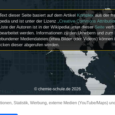
Text dieser Seite basiert auf dem Artikel
Komplex
aus der fr
pedia und ist unter der Lizenz
„Creative Commons Attributio
Liste der Autoren ist in der Wikipedia unter dieser
Seite
verfü
bearbeitet werden. Informationen zu den Urhebern und zum 
ebundener Mediendateien (etwa Bilder oder Videos) können i
icken dieser abgerufen werden.
© chemie-schule.de 2026
ionen, Statistik, Werbung, externe Medien (YouTube/Maps) und 