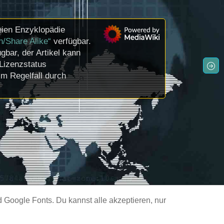
eien Enzyklopädie
n/Share Alike“
verfügbar.
gbar, der Artikel kann
Lizenzstatus
m Regelfall durch
Google Fonts. Du kannst alle akzeptieren, nur