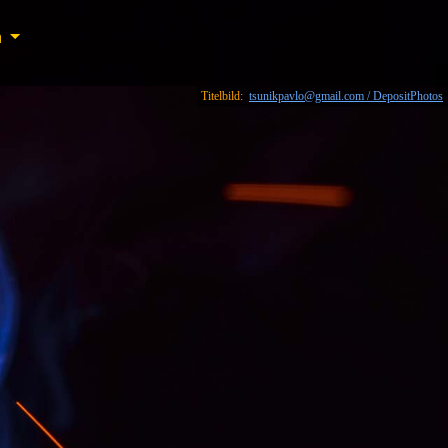
n
n
Titelbild:
tsunikpavlo@gmail.com / DepositPhotos