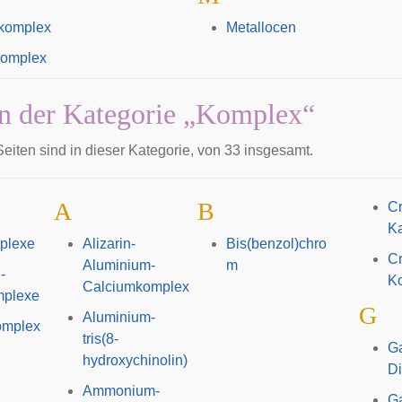
komplex
Metallocen
komplex
in der Kategorie „Komplex“
eiten sind in dieser Kategorie, von 33 insgesamt.
A
B
Cr
Ka
plexe
Alizarin-
Bis(benzol)chro
Cr
Aluminium-
m
-
K
Calciumkomplex
mplexe
G
Aluminium-
omplex
tris(8-
Ga
hydroxychinolin)
D
Ammonium-
G