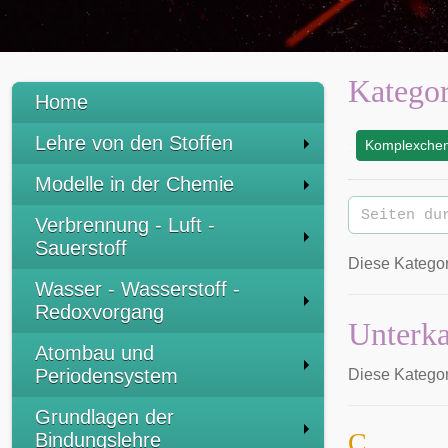
Kategor
Home
Lehre von den Stoffen
Komplexche
:
Modelle in der Chemie
Verbrennung - Luft -
Sauerstoff
Diese Kategori
Wasser - Wasserstoff -
Redoxvorgang
Unterka
Atombau und
Periodensystem
Diese Kategor
Grundlagen der
C
Bindungslehre