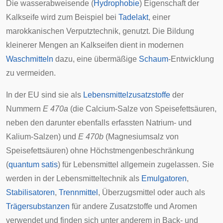
Die wasserabweisende (
Hydrophobie
) Eigenschaft der
Kalkseife wird zum Beispiel bei
Tadelakt
, einer
marokkanischen Verputztechnik, genutzt. Die Bildung
kleinerer Mengen an Kalkseifen dient in modernen
Waschmitteln
dazu, eine übermäßige
Schaum
-Entwicklung
zu vermeiden.
In der
EU
sind sie als
Lebensmittelzusatzstoffe
der
Nummern
E 470a
(die Calcium-Salze von Speisefettsäuren,
neben den darunter ebenfalls erfassten Natrium- und
Kalium-Salzen) und
E 470b
(Magnesiumsalz von
Speisefettsäuren) ohne Höchstmengenbeschränkung
(
quantum satis
) für Lebensmittel allgemein zugelassen. Sie
werden in der Lebensmitteltechnik als
Emulgatoren
,
Stabilisatoren
,
Trennmittel
,
Überzugsmittel
oder auch als
Trägersubstanzen
für andere Zusatzstoffe und Aromen
verwendet und finden sich unter anderem in Back- und