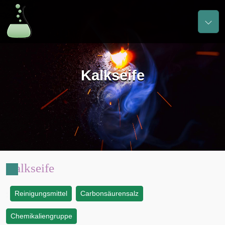
Kalkseife
Kalkseife
Reinigungsmittel
Carbonsäurensalz
:
Chemikaliengruppe