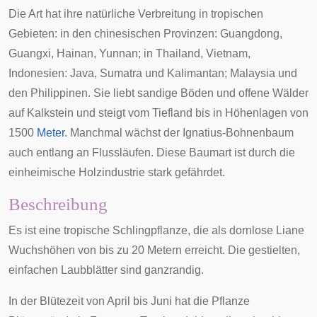
Die Art hat ihre natürliche Verbreitung in tropischen
Gebieten: in den chinesischen Provinzen:
Guangdong
,
Guangxi
,
Hainan
,
Yunnan
; in
Thailand
,
Vietnam
,
Indonesien
:
Java
,
Sumatra
und
Kalimantan
;
Malaysia
und
den
Philippinen
. Sie liebt sandige Böden und offene Wälder
auf Kalkstein und steigt vom Tiefland bis in Höhenlagen von
1500
Meter
. Manchmal wächst der Ignatius-Bohnenbaum
auch entlang an Flussläufen. Diese Baumart ist durch die
einheimische Holzindustrie stark gefährdet.
Beschreibung
Es ist eine tropische Schlingpflanze, die als dornlose
Liane
Wuchshöhen von bis zu 20 Metern erreicht. Die gestielten,
einfachen
Laubblätter
sind ganzrandig.
In der Blütezeit von April bis Juni hat die Pflanze