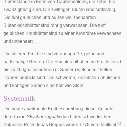
Blütenstände
in Form von
Traubendolden
, die zehn- bis
zwanzigblütig sind. Die zwittrigen
Blüten
sind fünfzählig.
Die fünf grünlichen und außen weißbehaarten
Blüten
kelchblätter
sind röhrig verwachsen. Die fünf
gelblichen
Kronblätter
sind zu einer Kronröhre verwachsen
und unbehaart.
Die bitteren Früchte sind zitronengroße, gelbe und
hartschalige
Beeren
. Die Früchte enthalten im Fruchtfleisch
bis zu 40 Ignatiusbohnen (= Samen) welche mit hellen
Haaren bedeckt sind. Die schweren, kieselstein-ähnlichen
und kantigen
Samen
sind hart wie Stein.
Systematik
Die heute anerkannte Erstbeschreibung dieser Art unter
dem Taxon
Strychnos ignatii
durch den schwedischen
[
1
]
Botaniker
Peter Jonas Bergius
wurde 1778 veröffentlicht.