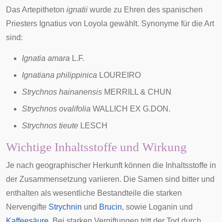
Das Art
epitheton
ignatii
wurde zu Ehren des spanischen
Priesters
Ignatius von Loyola
gewählt.
Synonyme
für die Art
sind:
Ignatia amara
L.F.
Ignatiana philippinica
LOUREIRO
Strychnos hainanensis
MERRILL & CHUN
Strychnos ovalifolia
WALLICH EX G.DON.
Strychnos tieute
LESCH
Wichtige Inhaltsstoffe und Wirkung
Je nach geographischer Herkunft können die Inhaltsstoffe in
der Zusammensetzung variieren. Die Samen sind bitter und
enthalten als wesentliche Bestandteile die starken
Nervengifte
Strychnin
und
Brucin
, sowie
Loganin
und
Kaffeesäure
. Bei starken Vergiftungen tritt der Tod durch