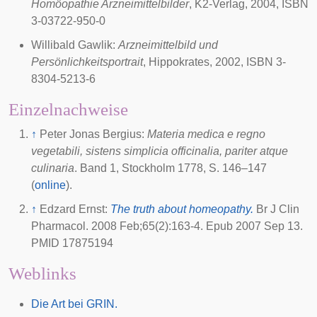
Homöopathie Arzneimittelbilder
, K2-Verlag, 2004, ISBN
3-03722-950-0
Willibald Gawlik:
Arzneimittelbild und
Persönlichkeitsportrait
, Hippokrates, 2002, ISBN 3-
8304-5213-6
Einzelnachweise
↑
Peter Jonas Bergius:
Materia medica e regno
vegetabili, sistens simplicia officinalia, pariter atque
culinaria
. Band 1, Stockholm 1778, S. 146–147
(
online
).
↑
Edzard Ernst
:
The truth about homeopathy.
Br J Clin
Pharmacol
. 2008 Feb;65(2):163-4. Epub 2007 Sep 13.
PMID 17875194
Weblinks
Die Art bei GRIN.