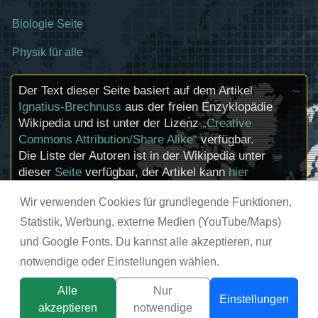
Biologie Seite
Physik für alle
Der Text dieser Seite basiert auf dem Artikel
Ignatius-Brechnuss
aus der freien Enzyklopädie
Wikipedia und ist unter der Lizenz
„Creative
Commons Attribution/Share Alike“
verfügbar.
Die Liste der Autoren ist in der Wikipedia unter
dieser
Seite
verfügbar, der Artikel kann
hier
bearbeitet werden. Informationen zu den
Wir verwenden Cookies für grundlegende Funktionen,
Urhebern und zum Lizenzstatus eingebundener
Mediendateien (etwa Bilder oder Videos) können
Statistik, Werbung, externe Medien (YouTube/Maps)
im Regelfall durch Anklicken dieser abgerufen
und Google Fonts. Du kannst alle akzeptieren, nur
werden.
notwendige oder Einstellungen wählen.
© chemie-schule.de 2026
Alle
Nur
Einstellungen
akzeptieren
notwendige