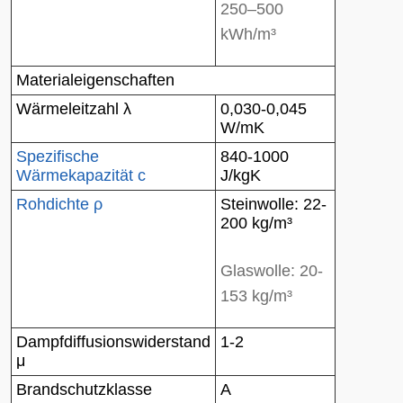
250–500
kWh/m³
Materialeigenschaften
Wärmeleitzahl λ
0,030-0,045
W/mK
Spezifische
840-1000
Wärmekapazität c
J/kgK
Rohdichte ρ
Steinwolle: 22-
200 kg/m³
Glaswolle: 20-
153 kg/m³
Dampfdiffusionswiderstand
1-2
μ
Brandschutzklasse
A