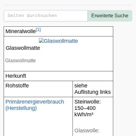
Erweiterte Suche
[
1
]
Mineralwolle
Glaswollmatte
Glaswollmatte
Herkunft
Rohstoffe
siehe
Auflistung links
Primärenergieverbrauch
Steinwolle:
(Herstellung)
150–400
kWh/m³
Glaswolle: