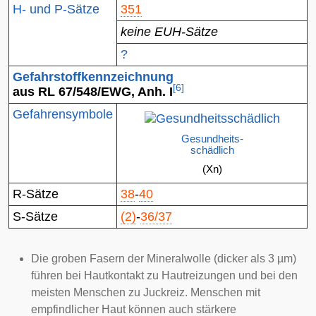
H- und P-Sätze
351
keine EUH-Sätze
?
Gefahrstoffkennzeichnung
[
6
]
aus RL 67/548/EWG, Anh. I
Gefahrensymbole
Gesundheits-
schädlich
(Xn)
R-Sätze
38
-
40
S-Sätze
(2)
-
36/37
Die groben Fasern der Mineralwolle (dicker als 3 µm)
führen bei Hautkontakt zu Hautreizungen und bei den
meisten Menschen zu Juckreiz. Menschen mit
empfindlicher Haut können auch stärkere