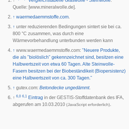
↑
Vergleichstabelle Glaswolle - Steinwolle
.
Quelle: [www.mineralwolle.de].
↑
waermedaemmstoffe.com
.
↑
unter reduzierenden Bedingungen sintert sie bei ca.
800 °C zusammen, was durch eine
Wärmevorbehandlung unterbunden werden kann
↑
www.waermedaemmstoffe.com:
"Neuere Produkte,
die als "biolöslich" gekennzeichnet sind, besitzen eine
Halbwertszeit von etwa 60 Tagen. Alte Steinwolle-
Fasern besitzen bei der Biobeständikeit (Biopersistenz)
eine Halbwertszeit von ca. 300 Tagen."
↑
gutex.com:
Betondecke ungedämmt
.
6,0
6,1
↑
Eintrag
in der GESTIS-Stoffdatenbank des
IFA
,
abgerufen am 10.03.2010
.
(JavaScript erforderlich)