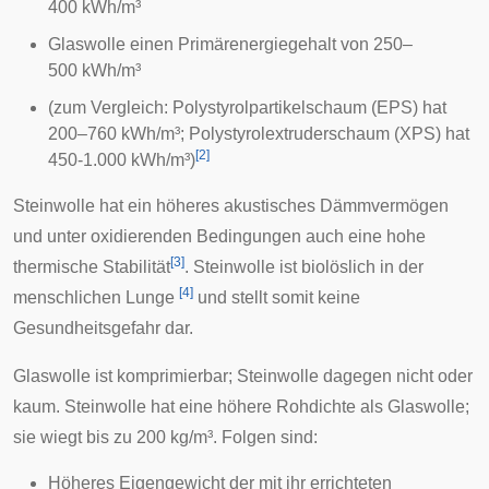
400 kWh/m³
Glaswolle einen Primärenergiegehalt von 250–
500 kWh/m³
(zum Vergleich: Polystyrolpartikelschaum (EPS) hat
200–760 kWh/m³; Polystyrolextruderschaum (XPS) hat
[
2
]
450-1.000 kWh/m³)
Steinwolle hat ein höheres akustisches Dämmvermögen
und unter oxidierenden Bedingungen auch eine hohe
[
3
]
thermische Stabilität
. Steinwolle ist biolöslich in der
[
4
]
menschlichen
Lunge
und stellt somit keine
Gesundheitsgefahr dar.
Glaswolle ist komprimierbar; Steinwolle dagegen nicht oder
kaum. Steinwolle hat eine höhere Rohdichte als Glaswolle;
sie wiegt bis zu 200 kg/m³. Folgen sind:
Höheres Eigengewicht der mit ihr errichteten