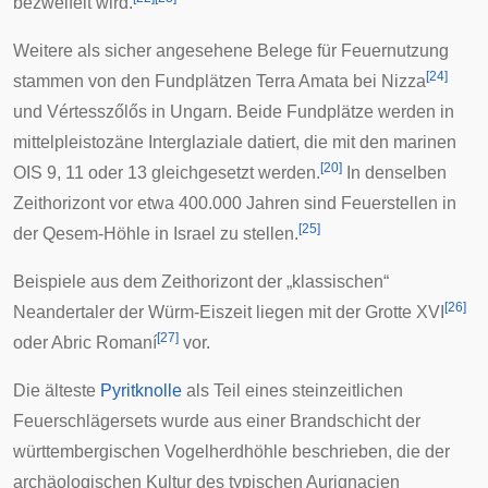
bezweifelt wird.
Weitere als sicher angesehene Belege für Feuernutzung
[
24
]
stammen von den Fundplätzen
Terra Amata
bei
Nizza
und
Vértesszőlős
in Ungarn. Beide Fundplätze werden in
mittelpleistozäne
Interglaziale
datiert, die mit den marinen
[
20
]
OIS
9, 11 oder 13 gleichgesetzt werden.
In denselben
Zeithorizont vor etwa 400.000 Jahren sind Feuerstellen in
[
25
]
der
Qesem-Höhle
in Israel zu stellen.
Beispiele aus dem Zeithorizont der „klassischen“
[
26
]
Neandertaler
der
Würm-Eiszeit
liegen mit der
Grotte XVI
[
27
]
oder
Abric Romaní
vor.
Die älteste
Pyritknolle
als Teil eines steinzeitlichen
Feuerschlägersets wurde aus einer Brandschicht der
württembergischen
Vogelherdhöhle
beschrieben, die der
archäologischen Kultur des typischen
Aurignacien