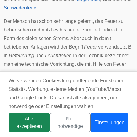
Schwedenfeuer
.
Der Mensch hat schon sehr lange gelernt, das Feuer zu
beherrschen und nutzt es bis heute, zum Teil indirekt in
Form des elektrischen Stroms. Aber auch in damit
betriebenen Anlagen wird der Begriff
Feuer
verwendet, z. B.
in
Befeuerung
und
Leuchtfeuer
. In der Technik bezeichnet
man eine technische Vorrichtung, die mit Hilfe von Feuer
Wärme erzeugen soll, als
Feuerung
. Bei flüssigen oder
Wir verwenden Cookies für grundlegende Funktionen,
gasförmigen Brennstoffen kommt meist ein
Brenner
zum
Statistik, Werbung, externe Medien (YouTube/Maps)
Einsatz.
und Google Fonts. Du kannst alle akzeptieren, nur
Schadfeuer
notwendige oder Einstellungen wählen.
Alle
Nur
Einstellungen
akzeptieren
notwendige
Titelbild:
tsunikpavlo@gmail.com / DepositPhotos