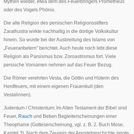
Mythen
wieder, etwa dem des Feuerbringers
Prometheus
oder des Vogels
Phönix
.
Die alte Religion des
persischen
Religionsstifters
Zarathustra
wirkte nachhaltig in die dortige Volkskultur
hinein. So wurde bei der
Ausbreitung des Islams
von
„Feueranbetern“ berichtet. Auch heute noch lebt diese
Religion als
Parsismus bzw. Zoroastrismus
fort. Viele
persische
Vornamen
nehmen auf das Feuer Bezug.
Die
Römer
verehrten
Vesta
, die Göttin und Hüterin des
Herdfeuers, mit einem eigenen Frauenkult (den
Vestalinnen
).
Judentum
/
Christentum
: Im
Alten Testament
der
Bibel
sind
Feuer,
Rauch
und
Beben
Begleiterscheinungen einer
Theophanie
(Gotteserscheinung, vgl. z. B. 2. Buch Mose,
Kapitel 3). Nach dem Zeugnis der
Apostelgeschichte
zeigte