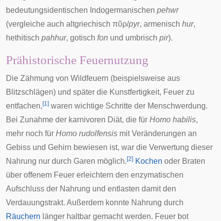
bedeutungsidentischen
Indogermanischen
pehwr
(vergleiche auch
altgriechisch
πῦρ/
pyr
,
armenisch
hur
,
hethitisch
pahhur
,
gotisch
fon
und
umbrisch
pir
).
Prähistorische Feuernutzung
Die Zähmung von Wildfeuern (beispielsweise aus
Blitzschlägen) und später die Kunstfertigkeit, Feuer zu
[
1
]
entfachen,
waren wichtige Schritte der
Menschwerdung
.
Bei Zunahme der
karnivoren
Diät, die für
Homo habilis
,
mehr noch für
Homo rudolfensis
mit Veränderungen an
Gebiss und Gehirn bewiesen ist, war die Verwertung dieser
[
2
]
Nahrung nur durch
Garen
möglich.
Kochen
oder
Braten
über offenem Feuer erleichtern den
enzymatischen
Aufschluss der Nahrung und entlasten damit den
Verdauungstrakt
. Außerdem konnte Nahrung durch
Räuchern
länger haltbar gemacht werden. Feuer bot