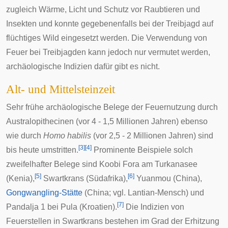
zugleich Wärme, Licht und Schutz vor Raubtieren und
Insekten und konnte gegebenenfalls bei der
Treibjagd
auf
flüchtiges Wild eingesetzt werden. Die Verwendung von
Feuer bei Treibjagden kann jedoch nur vermutet werden,
archäologische Indizien dafür gibt es nicht.
Alt- und Mittelsteinzeit
Sehr frühe archäologische Belege der Feuernutzung durch
Australopithecinen
(vor 4 - 1,5 Millionen Jahren) ebenso
wie durch
Homo habilis
(vor 2,5 - 2 Millionen Jahren) sind
[
3
]
[
4
]
bis heute umstritten.
Prominente Beispiele solch
zweifelhafter Belege sind
Koobi Fora
am
Turkanasee
[
5
]
[
6
]
(Kenia),
Swartkrans
(Südafrika),
Yuanmou
(China),
Gongwangling-Stätte
(China; vgl.
Lantian-Mensch
) und
[
7
]
Pandalja 1 bei
Pula
(Kroatien).
Die Indizien von
Feuerstellen in Swartkrans bestehen im Grad der Erhitzung