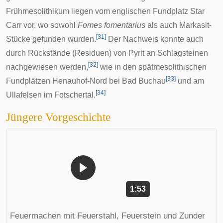
Frühmesolithikum liegen vom englischen Fundplatz
Star
Carr
vor, wo sowohl
Fomes fomentarius
als auch Markasit-
[
31
]
Stücke gefunden wurden.
Der Nachweis konnte auch
durch Rückstände (Residuen) von Pyrit an Schlagsteinen
[
32
]
nachgewiesen werden,
wie in den spätmesolithischen
[
33
]
Fundplätzen Henauhof-Nord bei
Bad Buchau
und am
[
34
]
Ullafelsen im
Fotschertal
.
Jüngere Vorgeschichte
Dauer: 1 Minute und 53
1:53
Feuermachen mit Feuerstahl, Feuerstein und Zunder