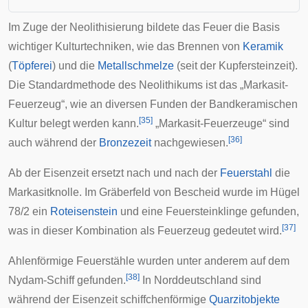
Im Zuge der
Neolithisierung
bildete das Feuer die Basis
wichtiger Kulturtechniken, wie das Brennen von
Keramik
(
Töpferei
) und die
Metallschmelze
(seit der
Kupfersteinzeit
).
Die Standardmethode des
Neolithikums
ist das „Markasit-
Feuerzeug“, wie an diversen Funden der
Bandkeramischen
[
35
]
Kultur
belegt werden kann.
„Markasit-Feuerzeuge“ sind
[
36
]
auch während der
Bronzezeit
nachgewiesen.
Ab der
Eisenzeit
ersetzt nach und nach der
Feuerstahl
die
Markasitknolle. Im Gräberfeld von
Bescheid
wurde im Hügel
78/2 ein
Roteisenstein
und eine Feuersteinklinge gefunden,
[
37
]
was in dieser Kombination als Feuerzeug gedeutet wird.
Ahlenförmige
Feuerstähle wurden unter anderem auf dem
[
38
]
Nydam-Schiff
gefunden.
In Norddeutschland sind
während der Eisenzeit schiffchenförmige
Quarzitobjekte