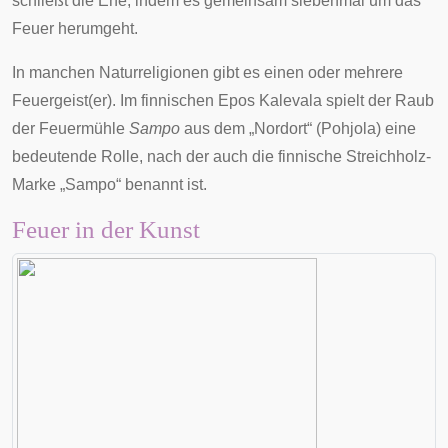
schließt die
Ehe
, indem es gemeinsam siebenmal um das
Feuer herumgeht.
In manchen
Naturreligionen
gibt es einen oder mehrere
Feuergeist
(er). Im finnischen
Epos
Kalevala
spielt der Raub
der Feuermühle
Sampo
aus dem „Nordort“ (Pohjola) eine
bedeutende Rolle, nach der auch die finnische
Streichholz
-
Marke „Sampo“ benannt ist.
Feuer in der Kunst