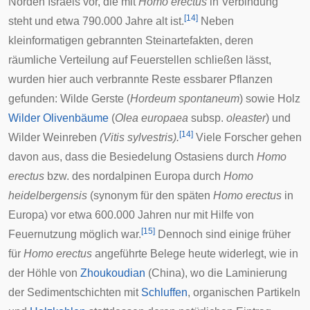
Norden
Israels
vor, die mit
Homo erectus
in Verbindung
[
14
]
steht und etwa 790.000 Jahre alt ist.
Neben
kleinformatigen gebrannten
Steinartefakten
, deren
räumliche Verteilung auf Feuerstellen schließen lässt,
wurden hier auch verbrannte Reste essbarer Pflanzen
gefunden:
Wilde Gerste
(
Hordeum spontaneum
) sowie Holz
Wilder Olivenbäume
(
Olea europaea
subsp.
oleaster
) und
[
14
]
Wilder Weinreben
(Vitis sylvestris).
Viele Forscher gehen
davon aus, dass die Besiedelung
Ostasiens
durch
Homo
erectus
bzw. des nordalpinen Europa durch
Homo
heidelbergensis
(synonym für den späten
Homo erectus
in
Europa) vor etwa 600.000 Jahren nur mit Hilfe von
[
15
]
Feuernutzung möglich war.
Dennoch sind einige früher
für
Homo erectus
angeführte Belege heute widerlegt, wie in
der Höhle von
Zhoukoudian
(China), wo die Laminierung
der Sedimentschichten mit
Schluffen
, organischen Partikeln