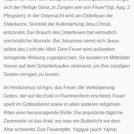
sich der
Heilige Geist
„
in Zungen wie von Feuer
“(vgl. Apg. 2
Pfingsten). In der Osternacht wird am
Osterfeuer
die
Osterkerze
, Sinnbild der Auferstehung
Jesu Christi
,
entzündet. Der Brauch des Osterfeuers hat vermutlich
vorchristliche Wurzeln. Bei
Johannes
nennt sich Jesus
selbst
das Licht der Welt
. Dem Feuer wird außerdem
reinigende Wirkung zugesprochen. So wurden im Mittelalter
Hexen auf dem Scheiterhaufen verbrannt,
um ihre sündigen
Seelen reinigen zu lassen
.
Im
Hinduismus
ist
Agni
, das Feuer, die Verkörperung
Gottes, der auf der Erde in Flammenform erscheint. Feuer
spielt im
Gottesdienst
sowie in allen anderen religiösen
Riten eine herausragende Rolle: Die populärste tägliche
Zeremonie ist das
Arati
, wo man ein Butterlicht vor dem
Altar schwenkt. Das
Feueropfer
,
Yaggya
(auch
Yajna
)