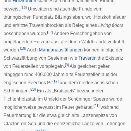
und
Holzkohlen
stattdessen deren natürlichen Eintrag
[
16
]
beweist.
Umstritten sind auch die Funde vom
thüringischen
Fundplatz Bilzingsleben
, wo „Holzkohlefeuer“
und erhitzte Travertinbrocken als Beleg eines
Living floors
[
17
]
beschrieben wurden.
Andere Forscher gehen von
umgelagerten Hölzern aus, die durch Waldbrände verkohlt
[
18
]
wurden.
Auch
Manganausfällungen
können infolge der
Schwarzfärbung von Gesteinen wie
Travertin
die Existenz
[
3
]
von Feuerstellen vorspiegeln.
Als gesichert gelten
hingegen rund 400.000 Jahre alte Feuerstellen aus der
[
19
]
englischen
Beeches Pit
und dem niedersächsischen
[
20
]
Schöningen
.
Ein als „Bratspieß“ bezeichneter
Fichtenholzstab im Umfeld der
Schöninger Speere
wurde
[
21
]
möglicherweise bewusst im Feuer gehärtet,
während
Feuerhärtung für die etwa gleich alte Lanzenspitze von
Clacton-on-Sea
und die
eemzeitliche
Lanze von Lehringen
[
22
]
[
23
]