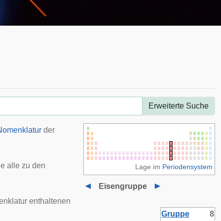
Erweiterte Suche
Nomenklatur
der
ie alle zu den
Lage im
Periodensystem
◄
►
Eisengruppe
menklatur enthaltenen
Gruppe
8