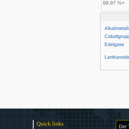
99,97 %+
Alkalimetall
Cobaltgrup
Edelgase
Lanthanoid
Quick links
Der 