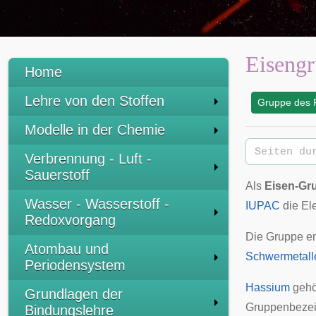
Eiseng
Home
Lehre von den Stoffen
Gruppe des 
:
Modelle in der Chemie
Verbrennung - Luft -
Sauerstoff
Als
Eisen-Gr
Wasser - Wasserstoff -
IUPAC
die El
Redoxvorgang
Die Gruppe en
Atombau und
Schwermetall
Periodensystem
Hassium
gehö
Grundlagen der
Gruppenbezei
Bindungslehre