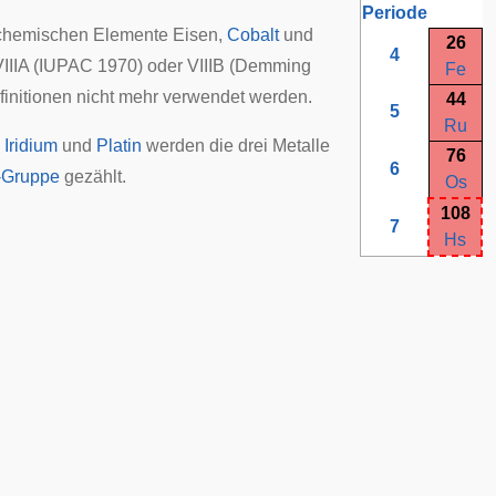
Periode
e chemischen Elemente Eisen,
Cobalt
und
26
4
VIIIA (IUPAC 1970) oder VIIIB (Demming
Fe
finitionen nicht mehr verwendet werden.
44
5
Ru
,
Iridium
und
Platin
werden die drei Metalle
76
6
n-Gruppe
gezählt.
Os
108
7
Hs