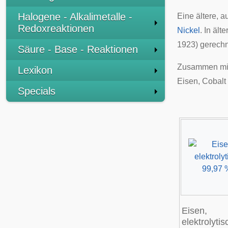
Halogene - Alkalimetalle -
Eine ältere, 
Redoxreaktionen
Nickel
. In äl
1923) gerechn
Säure - Base - Reaktionen
Zusammen mit
Lexikon
Eisen, Cobal
Specials
Eisen,
elektrolytis