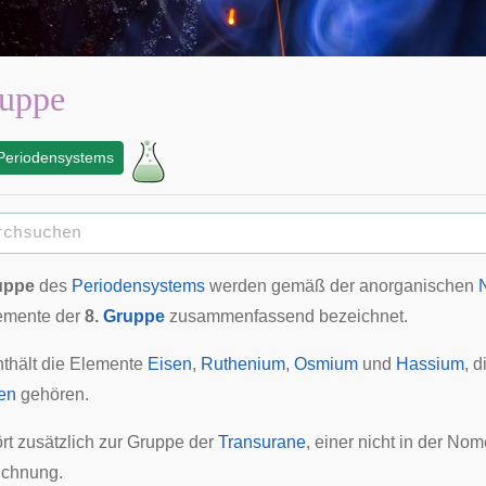
ruppe
Periodensystems
uppe
des
Periodensystems
werden gemäß der anorganischen
emente der
8.
Gruppe
zusammenfassend bezeichnet.
thält die Elemente
Eisen
,
Ruthenium
,
Osmium
und
Hassium
, d
en
gehören.
rt zusätzlich zur Gruppe der
Transurane
, einer nicht in der No
chnung.