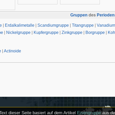
Gruppen
des
Perioden
e
|
Erdalkalimetalle
|
Scandiumgruppe
|
Titangruppe
|
Vanadium
pe
|
Nickelgruppe
|
Kupfergruppe
|
Zinkgruppe
|
Borgruppe
|
Koh
e
|
Actinoide
Text dieser Seite basiert auf dem Artikel
Eisengruppe
aus de