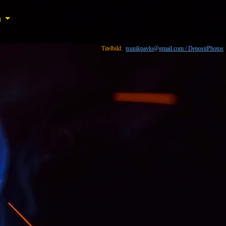
n
n
Titelbild:
tsunikpavlo@gmail.com / DepositPhotos