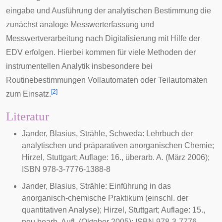
eingabe und Ausführung der analytischen Bestimmung die
zunächst analoge Messwerterfassung und
Messwertverarbeitung nach
Digitalisierung
mit Hilfe der
EDV
erfolgen. Hierbei kommen für viele Methoden der
instrumentellen Analytik insbesondere bei
Routinebestimmungen Vollautomaten oder Teilautomaten
[
2
]
zum Einsatz.
Literatur
Jander
, Blasius, Strähle, Schweda: Lehrbuch der
analytischen und präparativen anorganischen Chemie;
Hirzel, Stuttgart; Auflage: 16., überarb. A. (März 2006);
ISBN 978-3-7776-1388-8
Jander, Blasius, Strähle: Einführung in das
anorganisch-chemische Praktikum (einschl. der
quantitativen Analyse); Hirzel, Stuttgart; Auflage: 15.,
neu bearb. Aufl. (Oktober 2005); ISBN 978-3-7776-