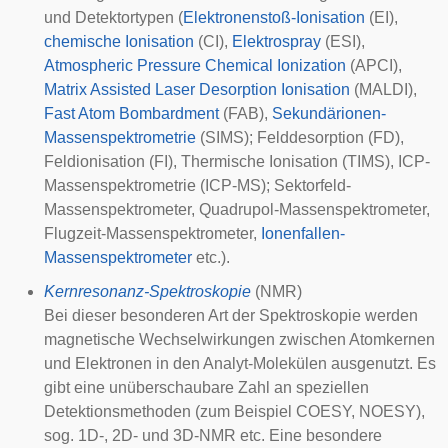
und Detektortypen (
Elektronenstoß-Ionisation
(EI),
chemische Ionisation
(CI),
Elektrospray
(ESI),
Atmospheric Pressure Chemical Ionization
(APCI),
Matrix Assisted Laser Desorption Ionisation
(MALDI),
Fast Atom Bombardment
(FAB),
Sekundärionen-
Massenspektrometrie
(SIMS); Felddesorption (FD),
Feldionisation (FI), Thermische Ionisation (TIMS),
ICP-
Massenspektrometrie
(ICP-MS); Sektorfeld-
Massenspektrometer,
Quadrupol-Massenspektrometer
,
Flugzeit-Massenspektrometer
,
Ionenfallen-
Massenspektrometer
etc.).
Kernresonanz-Spektroskopie
(NMR)
Bei dieser besonderen Art der Spektroskopie werden
magnetische Wechselwirkungen zwischen Atomkernen
und Elektronen in den Analyt-Molekülen ausgenutzt. Es
gibt eine unüberschaubare Zahl an speziellen
Detektionsmethoden (zum Beispiel COESY, NOESY),
sog. 1D-, 2D- und 3D-NMR etc. Eine besondere