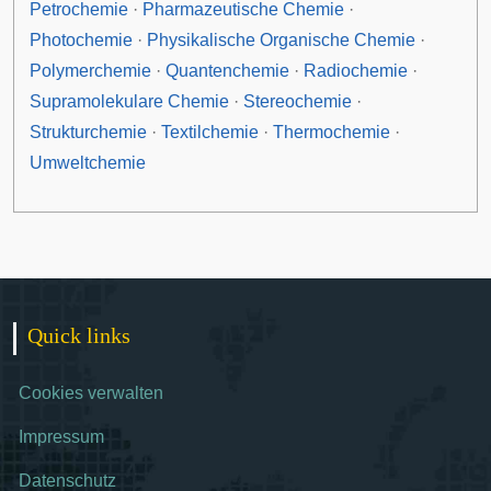
Petrochemie
·
Pharmazeutische Chemie
·
Photochemie
·
Physikalische Organische Chemie
·
Polymerchemie
·
Quantenchemie
·
Radiochemie
·
Supramolekulare Chemie
·
Stereochemie
·
Strukturchemie
·
Textilchemie
·
Thermochemie
·
Umweltchemie
Quick links
Cookies verwalten
Impressum
Datenschutz