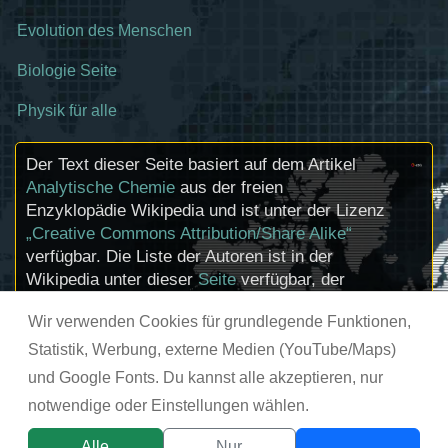
Evolution des Menschen
Biologie Seite
Physik für alle
Der Text dieser Seite basiert auf dem Artikel
Analytische Chemie
aus der freien
Enzyklopädie Wikipedia und ist unter der Lizenz
„Creative Commons Attribution/Share Alike“
verfügbar. Die Liste der Autoren ist in der
Wikipedia unter dieser
Seite
verfügbar, der
Artikel kann
hier
bearbeitet werden.
Wir verwenden Cookies für grundlegende Funktionen,
Informationen zu den Urhebern und zum
Lizenzstatus eingebundener Mediendateien
Statistik, Werbung, externe Medien (YouTube/Maps)
(etwa Bilder oder Videos) können im Regelfall
und Google Fonts. Du kannst alle akzeptieren, nur
durch Anklicken dieser abgerufen werden.
notwendige oder Einstellungen wählen.
© chemie-schule.de 2026
Alle
Nur