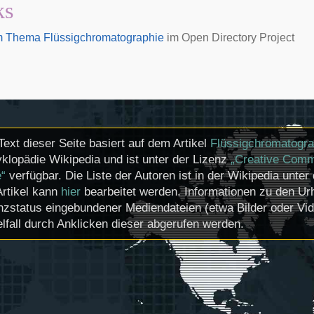
ks
m Thema Flüssigchromatographie
im
Open Directory Project
Text dieser Seite basiert auf dem Artikel
Flüssigchromatogra
klopädie Wikipedia und ist unter der Lizenz
„Creative Comm
e“
verfügbar. Die Liste der Autoren ist in der Wikipedia unter
Artikel kann
hier
bearbeitet werden. Informationen zu den U
nzstatus eingebundener Mediendateien (etwa Bilder oder Vi
lfall durch Anklicken dieser abgerufen werden.