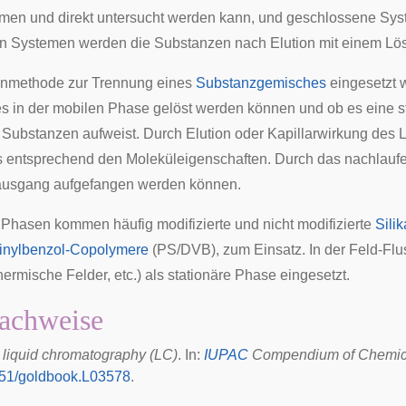
en und direkt untersucht werden kann, und geschlossene Syst
 Systemen werden die Substanzen nach Elution mit einem Lösun
nnmethode zur Trennung eines
Substanzgemisches
eingesetzt 
s in der
mobilen Phase
gelöst werden können und ob es eine st
Substanzen aufweist. Durch Elution oder Kapillarwirkung des 
s entsprechend den Moleküleigenschaften. Durch das nachlauf
ausgang aufgefangen werden können.
e Phasen kommen häufig modifizierte und nicht modifizierte
Sili
vinylbenzol-Copolymere
(PS/DVB), zum Einsatz. In der Feld-Flu
thermische Felder, etc.) als stationäre Phase eingesetzt.
achweise
: liquid chromatography (LC)
. In:
IUPAC
Compendium of Chemical
51/goldbook.L03578
.