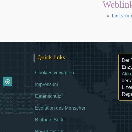
Weblin
Links zu
Quick links
Der 
Enzy
Cookies verwalten
Alik
der 
Impressum
Lize
Rege
Datenschutz
Evolution des Menschen
Biologie Seite
Physik für alle