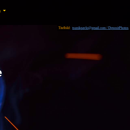
n
n
Titelbild:
tsunikpavlo@gmail.com / DepositPhotos
e