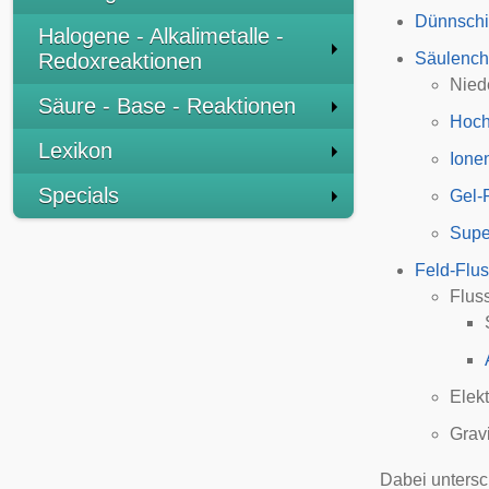
Dünnschi
Halogene - Alkalimetalle -
Redoxreaktionen
Säulench
Nied
Säure - Base - Reaktionen
Hoch
Lexikon
Ione
Specials
Gel-
Supe
Feld-Flus
Fluss
Elekt
Gravi
Dabei untersc