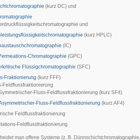
chtchromatographie
(kurz DC) und
romatographie
erdruckflüssigkeitschromatographie
und
leistungsflüssigkeitschromatographie
(kurz HPLC)
naustauschchromatographie
(IC)
Permeations-Chromatographie
(GPC)
rkritische Flüssigchromatographie
(SFC)
s-Fraktionierung
(kurz FFF)
-Feldflussfraktionierung
Symmetrischer-Fluss-Feldflussfraktionierung
(kurz SF4)
Asymmetrischer-Fluss-Feldflussfraktionierung
(kurz AF4)
rische Feldflussfraktionierung
tations-Feldflussfraktionierung
heidet man offene Systeme (z. B. Dünnschichtchromatographie,