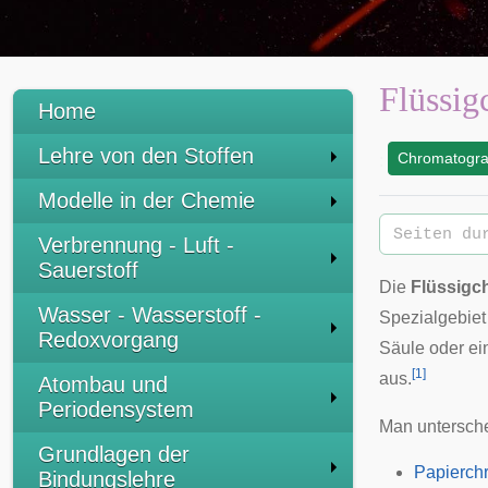
Flüssig
Home
Lehre von den Stoffen
Chromatogra
:
Modelle in der Chemie
Verbrennung - Luft -
Sauerstoff
Die
Flüssigc
Wasser - Wasserstoff -
Spezialgebiet
Redoxvorgang
Säule oder ei
[
1
]
aus.
Atombau und
Periodensystem
Man untersche
Grundlagen der
Papierch
Bindungslehre