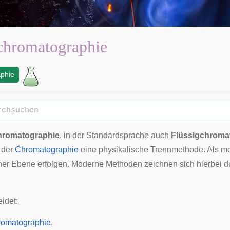
chromatographie
phie
hromatographie
, in der Standardsprache auch
Flüssigchromat
 der
Chromatographie
eine physikalische
Trennmethode
. Als
mo
ner Ebene erfolgen. Moderne Methoden zeichnen sich hierbei d
idet:
romatographie
,