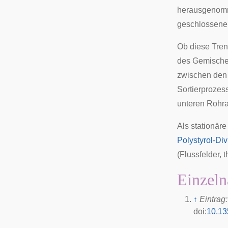
herausgenomm
geschlossenen
Ob diese Tre
des Gemische
zwischen den 
Sortierprozes
unteren Rohr
Als stationär
Polystyrol-Di
(
Flussfelder
, 
Einzeln
↑
Eintrag
doi
:
10.13