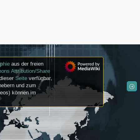
phie
aus der freien
ons Attribution/Share
 dieser
Seite
verfügbar,
rhebern und zum
deos) können im