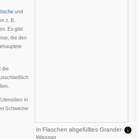
lische
und
n z. B.
n. Es gibt
ise, die den
behauptete
 die
usschließlich
llen.
tensilien in
en Schweizer
In Flaschen abgefülltes Grander-
Wasser