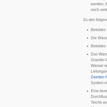
werden. 
noch ver
Zu den folge
Belebtes 
Die Wass
Belebtes 
Das Was
Grander-
Wasser w
Leitungs
Zweiten 
System o
Eine ber
Durchflu
Teiche
wu