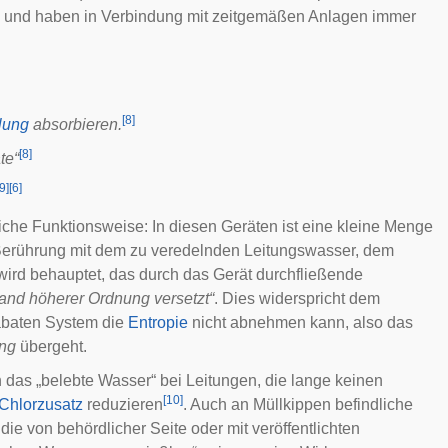
n und haben in Verbindung mit zeitgemäßen Anlagen immer
[
8
]
lung
absorbieren.
[
8
]
te“
9
]
[
6
]
iche Funktionsweise: In diesen Geräten ist eine kleine Menge
Berührung mit dem zu veredelnden Leitungswasser, dem
wird behauptet, das durch das Gerät durchfließende
tand höherer Ordnung versetzt“
. Dies widerspricht dem
abaten
System die
Entropie
nicht abnehmen kann, also das
ung
übergeht.
das „belebte Wasser“ bei Leitungen, die lange keinen
[
10
]
Chlorzusatz
reduzieren
. Auch an Müllkippen befindliche
e von behördlicher Seite oder mit veröffentlichten