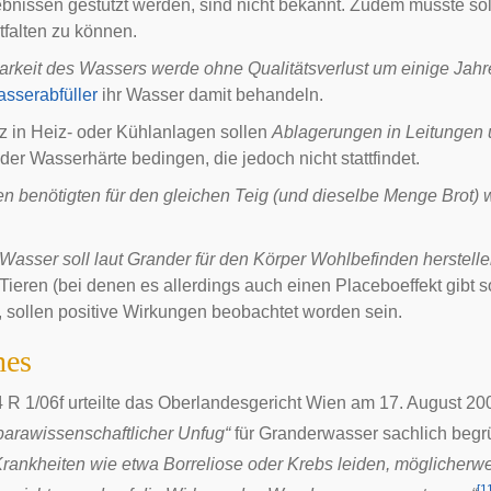
bnissen gestützt werden, sind nicht bekannt. Zudem müsste so
falten zu können.
arkeit des Wassers werde ohne Qualitätsverlust um einige Jahre
sserabfüller
ihr Wasser damit behandeln.
z in Heiz- oder Kühlanlagen sollen
Ablagerungen in Leitungen 
er Wasserhärte bedingen, die jedoch nicht stattfindet.
n benötigten für den gleichen Teig (und dieselbe Menge Brot) w
Wasser soll laut Grander für den Körper Wohlbefinden herstel
Tieren (bei denen es allerdings auch einen
Placeboeffekt
gibt 
, sollen positive Wirkungen beobachtet worden sein.
hes
4 R 1/06f urteilte das Oberlandesgericht Wien am 17. August 2
arawissenschaftlicher Unfug“
für Granderwasser sachlich begrü
Krankheiten wie etwa Borreliose oder Krebs leiden, möglicherw
[
1