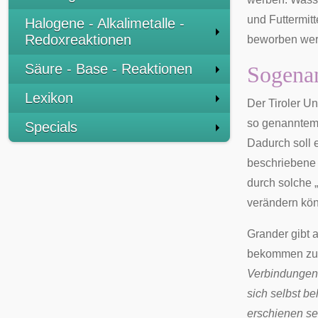
und Futtermit
Halogene - Alkalimetalle -
Redoxreaktionen
beworben wer
Säure - Base - Reaktionen
Sogena
Lexikon
Der Tiroler U
so genanntem „
Specials
Dadurch soll 
beschriebene 
durch solche 
verändern kön
Grander gibt 
bekommen zu 
Verbindungen 
sich selbst be
erschienen se