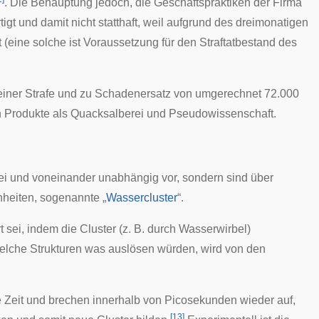
. Die Behauptung jedoch, die Geschäftspraktiken der Firma
tigt und damit nicht statthaft, weil aufgrund des dreimonatigen
 (eine solche ist Voraussetzung für den Straftatbestand des
einer Strafe und zu
Schadenersatz
von umgerechnet 72.000
n Produkte als
Quacksalberei
und
Pseudowissenschaft
.
rei und voneinander unabhängig vor, sondern sind über
nheiten, sogenannte „
Wassercluster
“.
 sei, indem die Cluster (z. B. durch Wasserwirbel)
welche Strukturen was auslösen würden, wird von den
e Zeit und brechen innerhalb von
Picosekunden
wieder auf,
[
13
]