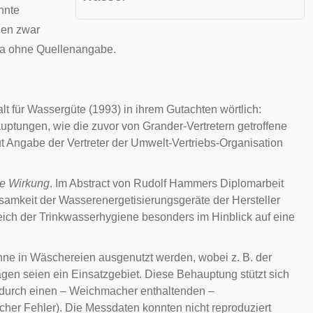
nnte
den zwar
ina ohne Quellenangabe.
lt für Wassergüte (1993) in ihrem Gutachten wörtlich:
uptungen, wie die zuvor von Grander-Vertretern getroffene
 Angabe der Vertreter der Umwelt-Vertriebs-Organisation
de Wirkung
. Im Abstract von Rudolf Hammers Diplomarbeit
ksamkeit der Wasserenergetisierungsgeräte der Hersteller
ch der Trinkwasserhygiene besonders im Hinblick auf eine
nne in Wäschereien ausgenutzt werden, wobei z. B. der
en seien ein Einsatzgebiet. Diese Behauptung stützt sich
“ durch einen – Weichmacher enthaltenden –
cher Fehler). Die Messdaten konnten nicht reproduziert