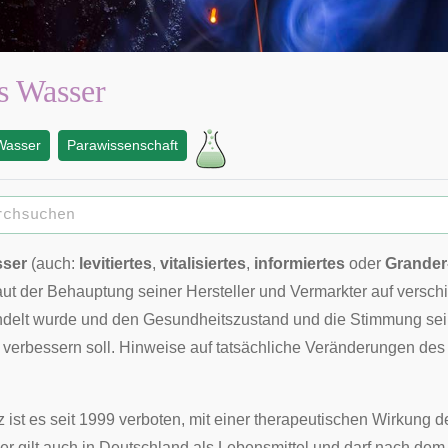
s Wasser
Wasser
Parawissenschaft
sser
(auch:
levitiertes
,
vitalisiertes
,
informiertes
oder
Grander
laut der Behauptung seiner Hersteller und Vermarkter auf versc
delt wurde und den Gesundheitszustand und die Stimmung sei
erbessern soll. Hinweise auf tatsächliche Veränderungen des
z
ist es seit 1999 verboten, mit einer therapeutischen Wirkung 
r gilt auch in
Deutschland
als
Lebensmittel
und darf nach de