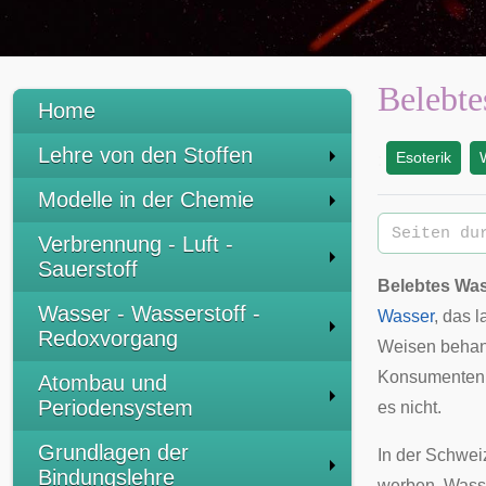
Belebte
Home
Lehre von den Stoffen
Esoterik
:
Modelle in der Chemie
Verbrennung - Luft -
Sauerstoff
Belebtes Wa
Wasser - Wasserstoff -
Wasser
, das 
Redoxvorgang
Weisen behan
Konsumenten v
Atombau und
Periodensystem
es nicht.
Grundlagen der
In der
Schwei
Bindungslehre
werben. Wasse