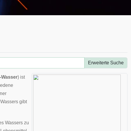
Erweiterte Suche
-Wasser
) ist
hiedene
ner
 Wassers gibt
des Wassers zu
m
Lebensmittel-