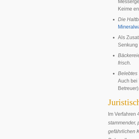
Messerge
Keime ent
Die Haltb
Mineralwa
Als Zusat
Senkung d
Bäckereie
frisch.
Belebtes 
Auch bei 
Betreuer)
Juristisc
Im Verfahren 
stammender, p
gefährlichen 