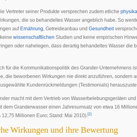
ie Vertreter seiner Produkte versprechen zudem etliche
physika
rkungen, die so behandeltes Wasser angeblich habe. So werde
ungen auf
Ernährung
,
Getreideanbau
und
Gesundheit
versproche
 keine
wissenschaftlichen
Studien und keine empirischen Hinwe
ingen oder nahelegen, dass derartig behandeltes Wasser die 
sch für die Kommunikationspolitik des Grander-Unternehmens ist
, die beworbenen Wirkungen nie direkt anzuführen, sondern a
r ausgewählte Kundenrückmeldungen (
Testimonials
) herauszuste
nder macht mit dem Vertrieb von Wasserbelebungsgeräten und U
it dem Granderwasser einen Jahresumsatz von etwa 16 Million
[
2
]
 12,75 Millionen Euro; Stand: Mai 2010).
he Wirkungen und ihre Bewertung