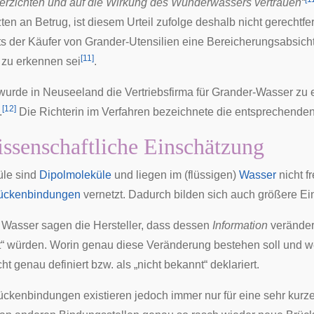
rzichten und auf die Wirkung des Wunderwassers vertrauen“
en an Betrug, ist diesem Urteil zufolge deshalb nicht gerechtfer
hts der Käufer von Grander-Utensilien eine Bereicherungsabsicht
[
11
]
t zu erkennen sei
.
wurde in
Neuseeland
die Vertriebsfirma für Grander-Wasser zu 
[
12
]
.
Die Richterin im Verfahren bezeichnete die entsprechende
ssenschaftliche Einschätzung
le sind
Dipolmoleküle
und liegen im (flüssigen)
Wasser
nicht f
rückenbindungen
vernetzt. Dadurch bilden sich auch größere Ei
Wasser sagen die Hersteller, dass dessen
Information
verändert
rt“ würden. Worin genau diese Veränderung bestehen soll und 
cht genau definiert bzw. als „nicht bekannt“ deklariert.
ückenbindungen existieren jedoch immer nur für eine sehr kurz