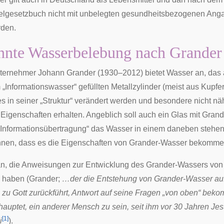
telgesetzbuch
nicht mit unbelegten gesundheitsbezogenen Ang
den.
nnte Wasserbelebung nach Grander
nternehmer
Johann Grander
(1930–2012) bietet Wasser an, das 
Informationswasser“ gefüllten Metallzylinder (meist aus Kupfer) 
es in seiner „Struktur“ verändert werden und besondere nicht nä
Eigenschaften erhalten. Angeblich soll auch ein Glas mit Gran
„Informationsübertragung“ das Wasser in einem daneben stehe
nen, dass es die Eigenschaften von Grander-Wasser bekommen
an, die Anweisungen zur Entwicklung des Grander-Wassers von
haben (Grander;
…der die Entstehung von Grander-Wasser auf
zu Gott zurückführt, Antwort auf seine Fragen „von oben“ bek
hauptet, ein anderer Mensch zu sein, seit ihm vor 30 Jahren Je
[
1
]
i
).