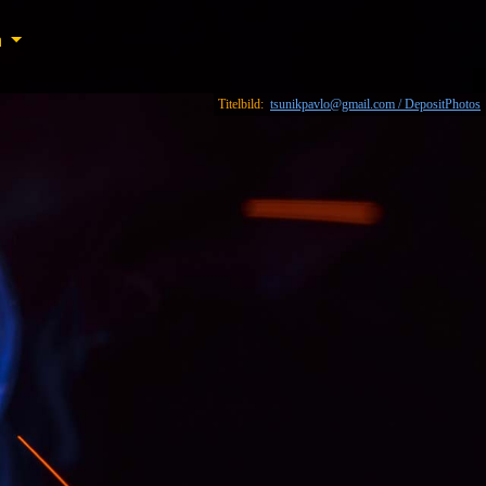
n
n
Titelbild:
tsunikpavlo@gmail.com / DepositPhotos