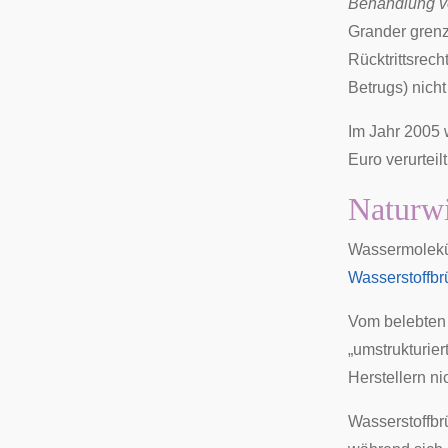
Behandlung ve
Grander grenzt
Rücktrittsrec
Betrugs) nich
Im Jahr 2005 
Euro verurteilt
Naturwi
Wassermolekü
Wasserstoffb
Vom belebten 
„umstrukturie
Herstellern ni
Wasserstoffbr