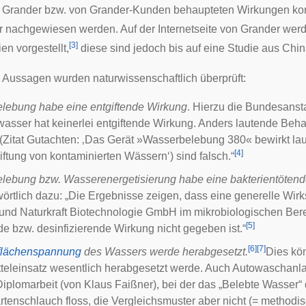
n Grander bzw. von Grander-Kunden behaupteten Wirkungen ko
r nachgewiesen werden. Auf der Internetseite von Grander wer
[
3
]
en vorgestellt,
diese sind jedoch bis auf eine Studie aus Ch
 Aussagen wurden naturwissenschaftlich überprüft:
lebung habe eine entgiftende Wirkung
. Hierzu die Bundesansta
asser hat keinerlei entgiftende Wirkung. Anders lautende Beha
Zitat Gutachten: ‚Das Gerät »Wasserbelebung 380« bewirkt laut
[
4
]
iftung von kontaminierten Wässern‘) sind falsch.“
lebung bzw. Wasserenergetisierung habe eine bakterientöten
wörtlich dazu: „Die Ergebnisse zeigen, dass eine generelle Wir
nd Naturkraft Biotechnologie GmbH im mikrobiologischen Berei
[
5
]
de bzw. desinfizierende Wirkung nicht gegeben ist.“
[
6
]
[
7
]
flächenspannung
des Wassers werde herabgesetzt.
Dies kö
eleinsatz wesentlich herabgesetzt werde. Auch Autowaschanlag
Diplomarbeit (von Klaus Faißner), bei der das „Belebte Wasser
enschlauch floss, die Vergleichsmuster aber nicht (= methodis