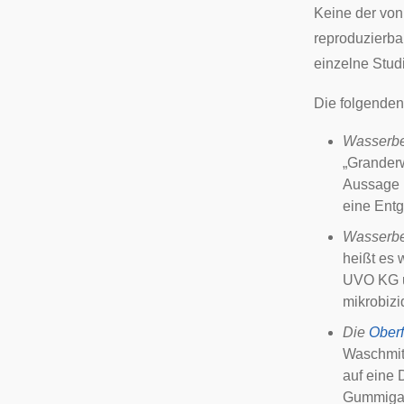
Keine der vo
reproduzierba
einzelne Studi
Die folgenden
Wasserbe
„Granderw
Aussage (
eine Entg
Wasserbe
heißt es 
UVO KG u
mikrobizi
Die
Ober
Waschmitt
auf eine 
Gummigart