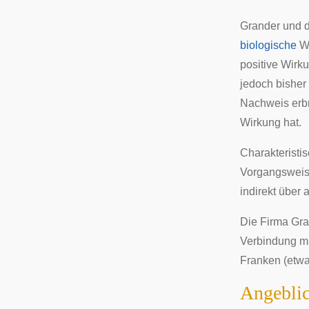
Grander und d
biologische
Wi
positive Wirk
jedoch bisher
Nachweis erbr
Wirkung hat.
Charakteristi
Vorgangsweise
indirekt übe
Die Firma Gra
Verbindung m
Franken (etwa
Angeblic