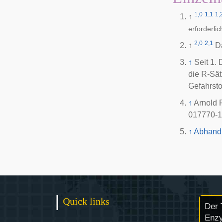
1,0
1,1
1,
↑
erforderlic
2,0
2,1
↑
D
↑
Seit 1.
die R-Sät
Gefahrsto
↑
Arnold 
017770-1
↑
Abhandl
Quick links
Der 
Enzy