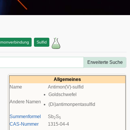
imonverbindung
Sulfid
Erweiterte Suche
Allgemeines
Name
Antimon(V)-sulfid
Goldschwefel
Andere Namen
(Di)antimonpentasulfid
Summenformel
Sb
S
2
5
CAS-Nummer
1315-04-4