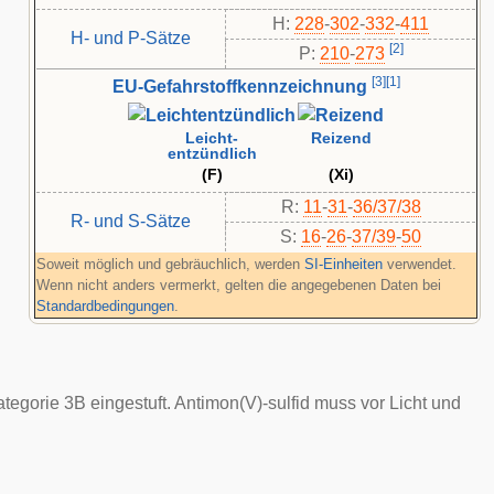
H:
228
-
302
-
332
-
411
H- und P-Sätze
[
2
]
P:
210
-​
273
[
3
]
[
1
]
EU-Gefahrstoffkennzeichnung
Leicht-
Reizend
entzündlich
(F)
(Xi)
R:
11
-
31
-
36/37/38
R- und S-Sätze
S:
16
-
26
-
37/39
-
50
Soweit möglich und gebräuchlich, werden
SI-Einheiten
verwendet.
Wenn nicht anders vermerkt, gelten die angegebenen Daten bei
Standardbedingungen
.
egorie 3B eingestuft. Antimon(V)-sulfid muss vor Licht und