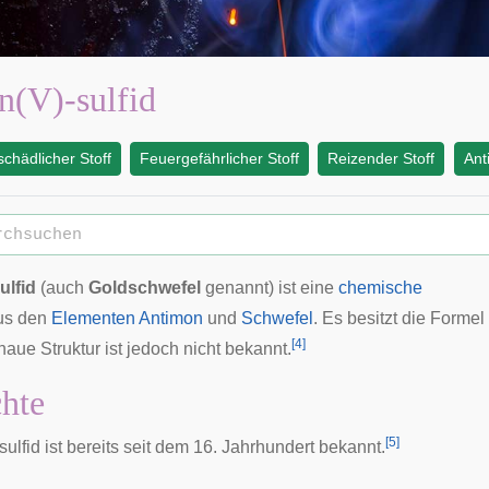
n(V)-sulfid
chädlicher Stoff
Feuergefährlicher Stoff
Reizender Stoff
Ant
ulfid
(auch
Goldschwefel
genannt) ist eine
chemische
us den
Elementen
Antimon
und
Schwefel
. Es besitzt die Formel
[
4
]
naue Struktur ist jedoch nicht bekannt.
hte
[
5
]
lfid ist bereits seit dem 16. Jahrhundert bekannt.