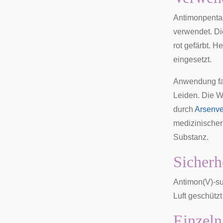
Antimonpentas
verwendet. Di
rot gefärbt. H
eingesetzt.
Anwendung fan
Leiden. Die W
durch
Arsenv
medizinischer
Substanz.
Sicherh
Antimon(V)-su
Luft geschütz
Einzeln