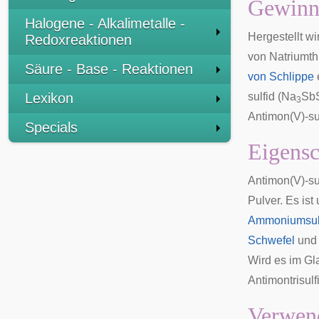
Gewinn
Halogene - Alkalimetalle -
Hergestellt w
Redoxreaktionen
von
Natriumth
Säure - Base - Reaktionen
von Schlippe
Lexikon
sulfid (Na
Sb
3
Antimon(V)-su
Specials
Eigensc
Antimon(V)-su
Pulver. Es ist
Ammoniumsul
Schwefel
und 
Wird es im Gl
Antimontrisulf
Verwen