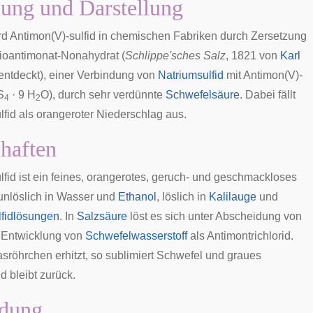
ung und Darstellung
ird Antimon(V)-sulfid in chemischen Fabriken durch Zersetzung
ioantimonat
-Nonahydrat (
Schlippe'sches Salz
, 1821 von
Karl
entdeckt), einer Verbindung von
Natriumsulfid
mit Antimon(V)-
S
· 9 H
O), durch sehr verdünnte
Schwefelsäure
. Dabei fällt
4
2
lfid als orangeroter Niederschlag aus.
haften
lfid ist ein feines, orangerotes, geruch- und geschmackloses
 unlöslich in Wasser und
Ethanol
, löslich in
Kalilauge
und
fidlösungen
. In
Salzsäure
löst es sich unter Abscheidung von
Entwicklung von
Schwefelwasserstoff
als
Antimontrichlorid
.
asröhrchen erhitzt, so sublimiert Schwefel und graues
id
bleibt zurück.
dung