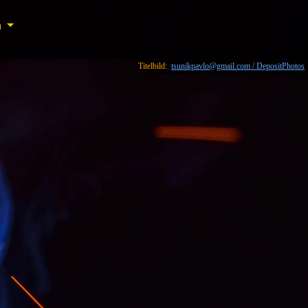
n
n
Titelbild:
tsunikpavlo@gmail.com / DepositPhotos