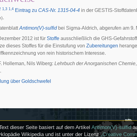
2
1,3
1,4
Eintrag zu
CAS-Nr. 1315-04-4
in der GESTIS-Stoffdate
.
h)
atenblatt
Antimon(V)-sulfid
bei Sigma-Aldrich, abgerufen am 9. 
 Dezember 2012 ist für
Stoffe
ausschließlich die GHS-Gefahrstoff
ze dieses Stoffes für die Einstufung von
Zubereitungen
herangez
ffkennzeichnung von rein historischem Interesse.
F. Holleman, Nils Wiberg:
Lehrbuch der Anorganischen Chemie
.
ung über Goldschwefel
Text dieser Seite basiert auf dem Artikel
Antimon(V)-sulfid
au
klopädie Wikipedia und ist unter der Lizenz
„Creative Comm