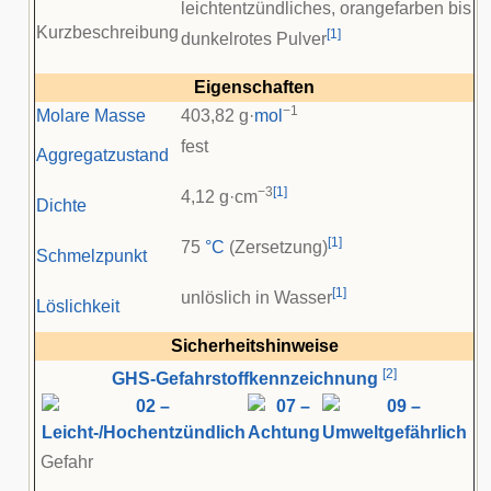
leichtentzündliches, orangefarben bis
Kurzbeschreibung
[
1
]
dunkelrotes Pulver
Eigenschaften
−1
Molare Masse
403,82 g·
mol
fest
Aggregatzustand
−3
[
1
]
4,12 g·cm
Dichte
[
1
]
75
°C
(Zersetzung)
Schmelzpunkt
[
1
]
unlöslich in Wasser
Löslichkeit
Sicherheitshinweise
[
2
]
GHS-Gefahrstoffkennzeichnung
Gefahr