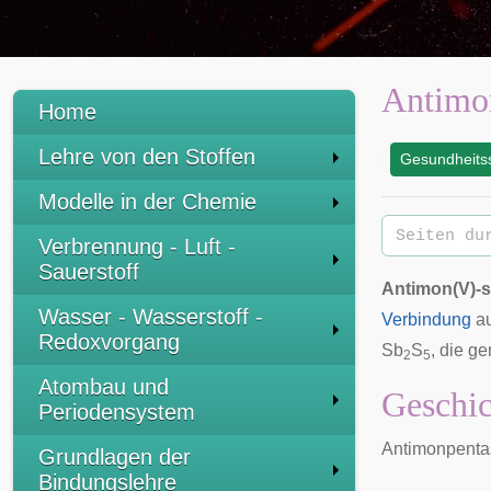
Antimo
Home
Lehre von den Stoffen
Gesundheitss
:
Modelle in der Chemie
Verbrennung - Luft -
Sauerstoff
Antimon(V)-s
Wasser - Wasserstoff -
Verbindung
a
Redoxvorgang
Sb
S
, die ge
2
5
Atombau und
Geschic
Periodensystem
Antimonpentasu
Grundlagen der
Bindungslehre