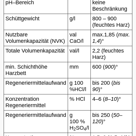
pH–Bereich
keine
Beschränkung
Schüttgewicht
g/l
800 – 900
(feuchtes Harz)
Nutzbare
val
max.1,85 (
max.
Volumenkapazität (NVK)
CaO/l
1,4
)°
Totale Volumenkapazität
val/l
2,2 (feuchtes
Harz)
min. Schichthöhe
mm
600 (
900
)°
Harzbett
Regeneriermittelaufwand
g 100
bis 200 (
bis
%HCl/l
90
)°
Konzentration
% HCl
4–6 (
8–10
)°
Regeneriermittel
Regeneriermittelaufwand
g
bis 250 (
50–
100 %
120
)°
H
SO
/l
2
4