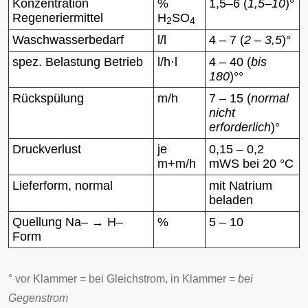
Konzentration
%
1,5–6 (
1,5–10
)°
Regeneriermittel
H
SO
2
4
Waschwasserbedarf
l/l
4 – 7 (
2 – 3,5
)°
spez. Belastung Betrieb
l/h·l
4 – 40 (
bis
180
)°°
Rückspülung
m/h
7 – 15 (
normal
nicht
erforderlich
)°
Druckverlust
je
0,15 – 0,2
m+m/h
mWS bei 20 °C
Lieferform, normal
mit Natrium
beladen
Quellung Na– → H–
%
5 – 10
Form
° vor Klammer = bei Gleichstrom, in Klammer =
bei
Gegenstrom