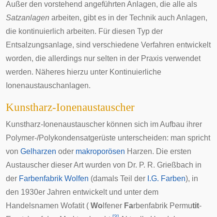
Außer den vorstehend angeführten Anlagen, die alle als
Satzanlagen
arbeiten, gibt es in der Technik auch Anlagen,
die kontinuierlich arbeiten. Für diesen Typ der
Entsalzungsanlage, sind verschiedene Verfahren entwickelt
worden, die allerdings nur selten in der Praxis verwendet
werden. Näheres hierzu unter
Kontinuierliche
Ionenaustauschanlagen
.
Kunstharz-Ionenaustauscher
Kunstharz-Ionenaustauscher können sich im Aufbau ihrer
Polymer-/Polykondensatgerüste unterscheiden: man spricht
von
Gelharzen
oder
makroporösen
Harzen. Die ersten
Austauscher dieser Art wurden von Dr. P. R. Grießbach in
der
Farbenfabrik Wolfen
(damals Teil der
I.G. Farben
), in
den 1930er Jahren entwickelt und unter dem
Handelsnamen Wofatit (
Wo
lfener
Fa
rbenfabrik Permu
tit
-