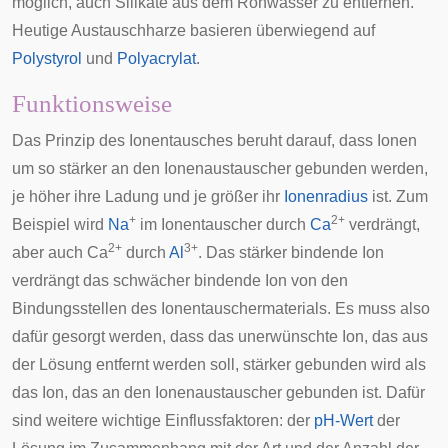
möglich, auch Silikate aus dem Rohwasser zu entfernen.
Heutige Austauschharze basieren überwiegend auf
Polystyrol
und
Polyacrylat
.
Funktionsweise
Das Prinzip des Ionentausches beruht darauf, dass Ionen
um so stärker an den Ionenaustauscher gebunden werden,
je höher ihre Ladung und je größer ihr
Ionenradius
ist. Zum
+
2+
Beispiel wird
Na
im Ionentauscher durch
Ca
verdrängt,
2+
3+
aber auch Ca
durch
Al
. Das stärker bindende Ion
verdrängt das schwächer bindende Ion von den
Bindungsstellen des Ionentauschermaterials. Es muss also
dafür gesorgt werden, dass das unerwünschte Ion, das aus
der Lösung entfernt werden soll, stärker gebunden wird als
das Ion, das an den Ionenaustauscher gebunden ist. Dafür
sind weitere wichtige Einflussfaktoren: der
pH-Wert
der