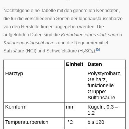
Nachfolgend eine Tabelle mit den generellen Kenndaten,
die für die verschiedenen Sorten der Ionenaustauschharze
von den Herstellerfirmen angegeben werden. Die
aufgeführten Daten sind die
Kenndaten eines stark sauren
Kationenaustauschharzes
und die Regeneriermittel
[
5
]
Salzsäure (HCl) und Schwefelsäure (H
SO
):
2
4
Einheit
Daten
Harztyp
Polystyrolharz,
Gelharz,
funktionelle
Gruppe:
Sulfonsäure
Kornform
mm
Kugeln, 0,3 –
1,2
Temperaturbereich
°C
bis 120