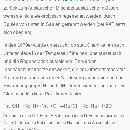
zurück zum Austauscher. Mischbettaustauscher müssen,
wenn sie nicht elektrolytisch regeneriert werden, durch
Spülen von unten in Säulen getrennt werden (der AAT setzt
sich oben ab).
In den 1970er wurde untersucht, ob statt Chemikalien auch
Unterschiede in der Temperatur für einen Ionenaustausch
und die Regeneration ausreichen. Es wurden
Ionenaustauschharze entwickelt, die bei Zimmertemperatur
Kat- und Anionen aus einer Salzlösung aufnehmen und bei
+
−
Erwärmung gegen H
und OH
−Ionen wieder abgeben. Die
Gleichung für diese Reaktionen lauten:
R
a
+
O
H
−
+
R
c
−
H
+
+
N
a
+
+
C
l
−
⇌
R
a
+
C
l
−
+
R
c
−
N
a
+
+
H
2
O
Anionenharz in OH-Form + Kationenharz in H-Form reagieren mit
Na- + Cl-Ionen zu Kationenharz in Natrium- und Anionenharz in
Chlorid-Form + Wasser