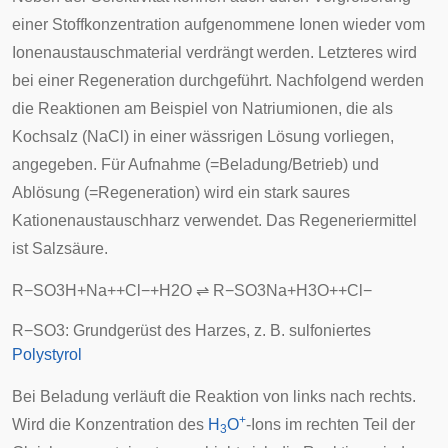
einer Stoffkonzentration aufgenommene Ionen wieder vom
Ionenaustauschmaterial verdrängt werden. Letzteres wird
bei einer Regeneration durchgeführt. Nachfolgend werden
die Reaktionen am Beispiel von Natriumionen, die als
Kochsalz (NaCl) in einer wässrigen Lösung vorliegen,
angegeben. Für Aufnahme (=Beladung/Betrieb) und
Ablösung (=Regeneration) wird ein stark saures
Kationenaustauschharz verwendet. Das Regeneriermittel
ist Salzsäure.
R
−
S
O
3
H
+
N
a
+
+
C
l
−
+
H
2
O
⇌
R
−
S
O
3
N
a
+
H
3
O
+
+
C
l
−
R
−
S
O
3
: Grundgerüst des Harzes, z. B. sulfoniertes
Polystyrol
Bei Beladung verläuft die Reaktion von links nach rechts.
+
Wird die Konzentration des
H
O
-Ions im rechten Teil der
3