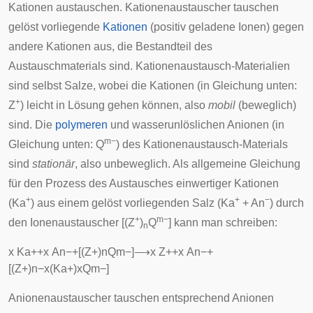
Kationen austauschen. Kationenaustauscher tauschen
gelöst vorliegende
Kationen
(positiv geladene Ionen) gegen
andere Kationen aus, die Bestandteil des
Austauschmaterials sind. Kationenaustausch-Materialien
sind selbst Salze, wobei die Kationen (in Gleichung unten:
+
Z
) leicht in Lösung gehen können, also
mobil
(beweglich)
sind. Die
polymeren
und wasserunlöslichen Anionen (in
m−
Gleichung unten: Q
) des Kationenaustausch-Materials
sind
stationär
, also unbeweglich. Als allgemeine Gleichung
für den Prozess des Austausches einwertiger Kationen
+
+
−
(Ka
) aus einem gelöst vorliegenden Salz (Ka
+ An
) durch
+
m−
den Ionenaustauscher [(Z
)
Q
] kann man schreiben:
n
x
Ka
+
+
x
An
−
+
[
(
Z
+
)
n
Q
m
−
]
⟶
x
Z
+
+
x
An
−
+
[
(
Z
+
)
n
−
x
(
Ka
+
)
x
Q
m
−
]
Anionenaustauscher tauschen entsprechend Anionen