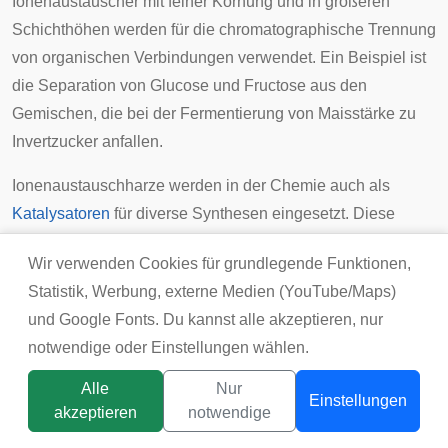
Ionenaustauscher mit feiner Körnung und in größeren
Schichthöhen werden für die chromatographische Trennung
von organischen Verbindungen verwendet. Ein Beispiel ist
die Separation von Glucose und Fructose aus den
Gemischen, die bei der Fermentierung von Maisstärke zu
Invertzucker anfallen.
Ionenaustauschharze werden in der Chemie auch als
Katalysatoren
für diverse Synthesen eingesetzt. Diese
Verwendung wird zum Teil auch in nichtwässrigen
Wir verwenden Cookies für grundlegende Funktionen,
Lösungen durchgeführt.
Statistik, Werbung, externe Medien (YouTube/Maps)
Weitere wichtige Anwendungen für Ionenaustauscher sind:
und Google Fonts. Du kannst alle akzeptieren, nur
notwendige oder Einstellungen wählen.
Herstellung von
demineralisiertem Wasser
: oft auch
als Deionat oder fälschlicherweise als
destilliertes
Alle
Nur
Einstellungen
Wasser
(Wasser, das durch
Destillation
gereinigt
akzeptieren
notwendige
wurde) bezeichnet. Mit Hilfe von Kationen- und
Titelbild:
tsunikpavlo@gmail.com / DepositPhotos