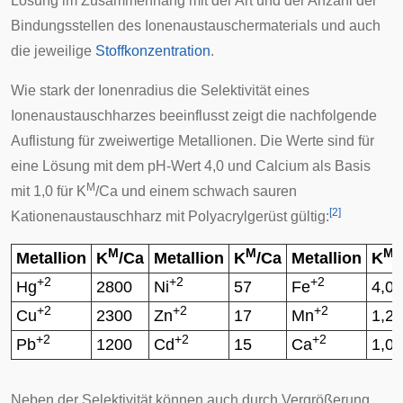
Lösung im Zusammenhang mit der Art und der Anzahl der
Bindungsstellen des Ionenaustauschermaterials und auch
die jeweilige
Stoffkonzentration
.
Wie stark der Ionenradius die Selektivität eines
Ionenaustauschharzes beeinflusst zeigt die nachfolgende
Auflistung für zweiwertige Metallionen. Die Werte sind für
eine Lösung mit dem pH-Wert 4,0 und Calcium als Basis
M
mit 1,0 für K
/Ca und einem schwach sauren
[
2
]
Kationenaustauschharz mit Polyacrylgerüst gültig:
M
M
M
Metallion
K
/Ca
Metallion
K
/Ca
Metallion
K
/
+2
+2
+2
Hg
2800
Ni
57
Fe
4,0
+2
+2
+2
Cu
2300
Zn
17
Mn
1,2
+2
+2
+2
Pb
1200
Cd
15
Ca
1,0
Neben der Selektivität können auch durch Vergrößerung