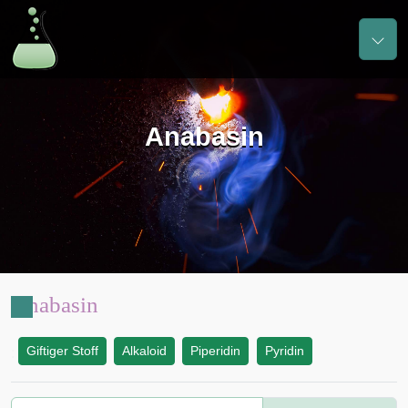
Anabasin
Anabasin
Giftiger Stoff
Alkaloid
Piperidin
Pyridin
: