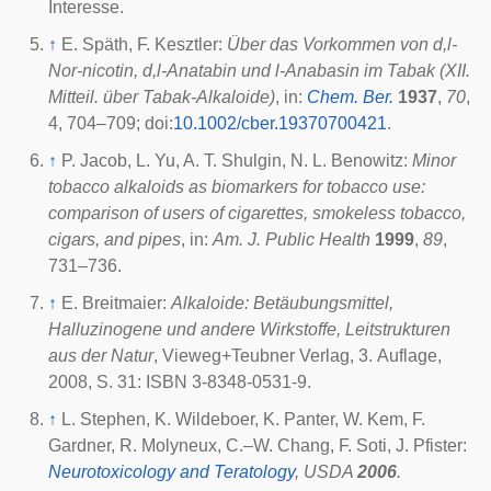
Interesse.
↑
E. Späth, F. Kesztler:
Über das Vorkommen von d,l-
Nor-nicotin, d,l-Anatabin und l-Anabasin im Tabak (XII.
Mitteil. über Tabak-Alkaloide)
, in:
Chem. Ber.
1937
,
70
,
4, 704–709;
doi
:
10.1002/cber.19370700421
.
↑
P. Jacob, L. Yu, A. T. Shulgin, N. L. Benowitz:
Minor
tobacco alkaloids as biomarkers for tobacco use:
comparison of users of cigarettes, smokeless tobacco,
cigars, and pipes
, in:
Am. J. Public Health
1999
,
89
,
731–736.
↑
E. Breitmaier:
Alkaloide: Betäubungsmittel,
Halluzinogene und andere Wirkstoffe, Leitstrukturen
aus der Natur
, Vieweg+Teubner Verlag, 3. Auflage,
2008, S. 31: ISBN 3-8348-0531-9.
↑
L. Stephen, K. Wildeboer, K. Panter, W. Kem, F.
Gardner, R. Molyneux, C.–W. Chang, F. Soti, J. Pfister:
Neurotoxicology and Teratology
,
USDA
2006
.