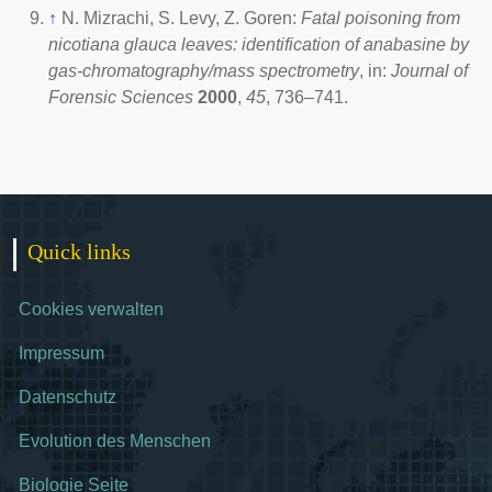
↑
N. Mizrachi, S. Levy, Z. Goren:
Fatal poisoning from
nicotiana glauca leaves: identification of anabasine by
gas-chromatography/mass spectrometry
, in:
Journal of
Forensic Sciences
2000
,
45
, 736–741.
Quick links
Cookies verwalten
Impressum
Datenschutz
Evolution des Menschen
Biologie Seite