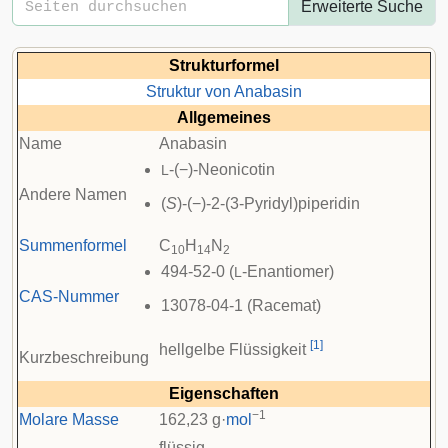
Erweiterte Suche
Strukturformel
Struktur von Anabasin
Allgemeines
Name
Anabasin
-(−)-Neonicotin
L
Andere Namen
(
S
)-(−)-2-(3-Pyridyl)piperidin
Summenformel
C
H
N
10
14
2
494-52-0 (
-Enantiomer)
L
CAS-Nummer
13078-04-1 (Racemat)
[
1
]
hellgelbe Flüssigkeit
Kurzbeschreibung
Eigenschaften
−1
Molare Masse
162,23 g·
mol
flüssig