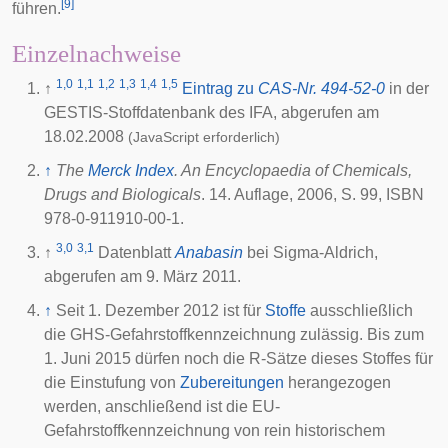
[
9
]
führen.
Einzelnachweise
1,0
1,1
1,2
1,3
1,4
1,5
↑
Eintrag zu
CAS-Nr. 494-52-0
in der
GESTIS-Stoffdatenbank des
IFA
, abgerufen am
18.02.2008
(JavaScript erforderlich)
↑
The
Merck Index
. An Encyclopaedia of Chemicals,
Drugs and Biologicals
. 14. Auflage, 2006, S. 99, ISBN
978-0-911910-00-1.
3,0
3,1
↑
Datenblatt
Anabasin
bei Sigma-Aldrich,
abgerufen am 9. März 2011.
↑
Seit 1. Dezember 2012 ist für
Stoffe
ausschließlich
die GHS-Gefahrstoffkennzeichnung zulässig. Bis zum
1. Juni 2015 dürfen noch die R-Sätze dieses Stoffes für
die Einstufung von
Zubereitungen
herangezogen
werden, anschließend ist die EU-
Gefahrstoffkennzeichnung von rein historischem