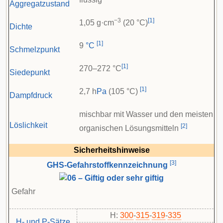
Aggregatzustand
−3
[
1
]
1,05 g·cm
(20 °C)
Dichte
[
1
]
9
°C
Schmelzpunkt
[
1
]
270–272 °C
Siedepunkt
[
1
]
2,7 h
Pa
(105 °C)
Dampfdruck
mischbar mit Wasser und den meisten
Löslichkeit
[
2
]
organischen Lösungsmitteln
Sicherheitshinweise
[
3
]
GHS-Gefahrstoffkennzeichnung
Gefahr
H:
300
-
315
-
319
-
335
H- und P-Sätze