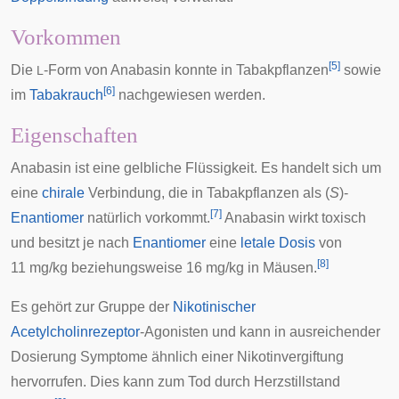
Vorkommen
[
5
]
Die
-Form von Anabasin konnte in
Tabakpflanzen
sowie
L
[
6
]
im
Tabakrauch
nachgewiesen werden.
Eigenschaften
Anabasin ist eine gelbliche Flüssigkeit. Es handelt sich um
eine
chirale
Verbindung, die in Tabakpflanzen als (
S
)-
[
7
]
Enantiomer
natürlich vorkommt.
Anabasin wirkt toxisch
und besitzt je nach
Enantiomer
eine
letale Dosis
von
[
8
]
11 mg/kg beziehungsweise 16 mg/kg in Mäusen.
Es gehört zur Gruppe der
Nikotinischer
Acetylcholinrezeptor
-Agonisten und kann in ausreichender
Dosierung Symptome ähnlich einer
Nikotinvergiftung
hervorrufen. Dies kann zum Tod durch
Herzstillstand