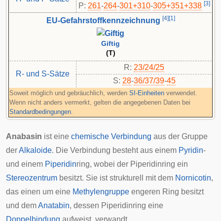
[
3
]
P:
261
-​
264
-​
301+310
-​
305+351+338
[
4
]
[
1
]
EU-Gefahrstoffkennzeichnung
Giftig
(T)
R:
23/24/25
R- und S-Sätze
S:
28
-
36/37/39
-
45
Soweit möglich und gebräuchlich, werden
SI-Einheiten
verwendet.
Wenn nicht anders vermerkt, gelten die angegebenen Daten bei
Standardbedingungen
.
Anabasin
ist eine
chemische Verbindung
aus der Gruppe
der
Alkaloide
. Die Verbindung besteht aus einem
Pyridin
-
und einem
Piperidin
ring, wobei der Piperidinring ein
Stereozentrum
besitzt. Sie ist strukturell mit dem
Nornicotin
,
das einen um eine
Methylengruppe
engeren Ring besitzt
und dem
Anatabin
, dessen Piperidinring eine
Doppelbindung
aufweist, verwandt.