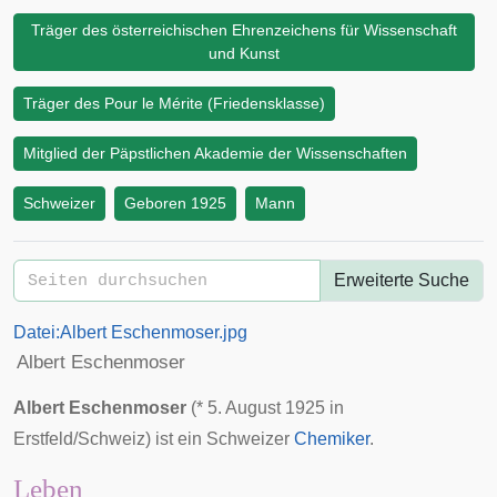
Träger des österreichischen Ehrenzeichens für Wissenschaft
und Kunst
Träger des Pour le Mérite (Friedensklasse)
Mitglied der Päpstlichen Akademie der Wissenschaften
Schweizer
Geboren 1925
Mann
Erweiterte Suche
Datei:Albert Eschenmoser.jpg
Albert Eschenmoser
Albert Eschenmoser
(*
5. August
1925
in
Erstfeld
/
Schweiz
) ist ein Schweizer
Chemiker
.
Leben