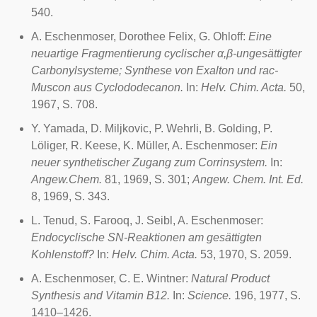
540.
A. Eschenmoser, Dorothee Felix, G. Ohloff:
Eine
neuartige Fragmentierung cyclischer α,β-ungesättigter
Carbonylsysteme; Synthese von Exalton und rac-
Muscon aus Cyclododecanon.
In:
Helv. Chim. Acta.
50,
1967, S. 708.
Y. Yamada, D. Miljkovic, P. Wehrli, B. Golding, P.
Löliger, R. Keese, K. Müller, A. Eschenmoser:
Ein
neuer synthetischer Zugang zum Corrinsystem.
In:
Angew.Chem.
81, 1969, S. 301;
Angew. Chem. Int. Ed.
8, 1969, S. 343.
L. Tenud, S. Farooq, J. Seibl, A. Eschenmoser:
Endocyclische SN-Reaktionen am gesättigten
Kohlenstoff?
In:
Helv. Chim. Acta.
53, 1970, S. 2059.
A. Eschenmoser, C. E. Wintner:
Natural Product
Synthesis and Vitamin B12.
In:
Science
.
196, 1977, S.
1410–1426.