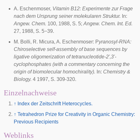
A. Eschenmoser,
Vitamin B12: Experimente zur Frage
nach dem Ursprung seiner molekularen Struktur.
In:
Angew. Chem.
100, 1988, S. 5;
Angew. Chem. Int. Ed.
27, 1988, S. 5−39.
M. Bolli, R. Micura, A. Eschenmoser: P
yranosyl-RNA:
Chiroselective self-assembly of base sequences by
ligative oligomerization of tetranucleotide-2',3'-
cyclophosphates (with a commentary concerning the
origin of biomolecular homochirality).
In:
Chemistry &
Biology.
4 1997, S. 309-320.
Einzelnachweise
↑
Index der Zeitschrift Heterocycles.
↑
Tetrahedron Prize for Creativity in Organic Chemistry:
Previous Recipients
Weblinks