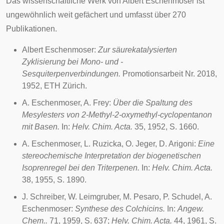
Das wissenschaftliche Werk von Albert Eschenmoser ist
ungewöhnlich weit gefächert und umfasst über 270
Publikationen.
Albert Eschenmoser:
Zur säurekatalysierten
Zyklisierung bei Mono- und -
Sesquiterpenverbindungen.
Promotionsarbeit Nr. 2018,
1952, ETH Zürich.
A. Eschenmoser, A. Frey:
Über die Spaltung des
Mesylesters von 2-Methyl-2-oxymethyl-cyclopentanon
mit Basen.
In:
Helv. Chim. Acta
.
35, 1952, S. 1660.
A. Eschenmoser, L. Ruzicka, O. Jeger, D. Arigoni:
Eine
stereochemische Interpretation der biogenetischen
Isoprenregel
bei den Triterpenen.
In:
Helv. Chim. Acta.
38, 1955, S. 1890.
J. Schreiber, W. Leimgruber, M. Pesaro, P. Schudel, A.
Eschenmoser:
Synthese des Colchicins.
In:
Angew.
Chem.
.
71, 1959, S. 637;
Helv. Chim. Acta.
44, 1961, S.