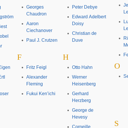
Je
g
Georges
Peter Debye
L
Chaudron
gström
Edward Adelbert
Lu
Aaron
Doisy
Best
Le
Ciechanover
Christian de
obel
Ri
Paul J. Crutzen
Duve
Mo
r
F
F
H
O
Eigen
Fritz Feigl
Otto Hahn
S
rtl
Alexander
Werner
Fleming
Heisenberg
oser
Fukui Ken’ichi
Gerhard
Herzberg
George de
Hevesy
S
Corneille