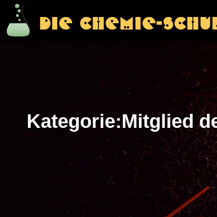
Die Chemie-Schu
Die Chemie-Schu
Kategorie
:
Mitglied 