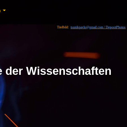
n
n
Titelbild:
tsunikpavlo@gmail.com / DepositPhotos
e der Wissenschaften