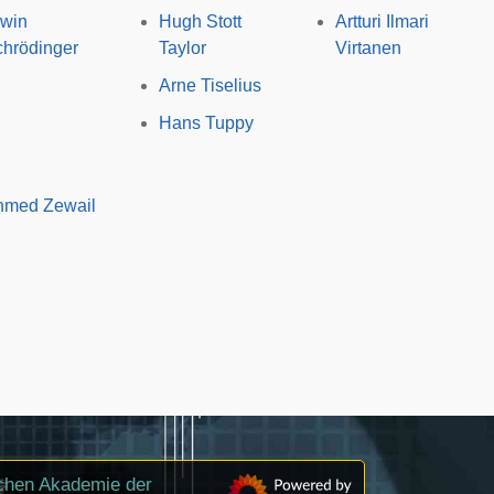
rwin
Hugh Stott
Artturi Ilmari
hrödinger
Taylor
Virtanen
Arne Tiselius
Hans Tuppy
hmed Zewail
ichen Akademie der