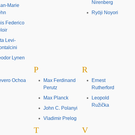
Nirenberg
an-Marie
ehn
Ryōji Noyori
is Federico
loir
ta Levi-
ntalcini
eodor Lynen
P
R
evero Ochoa
Max Ferdinand
Ernest
Perutz
Rutherford
Max Planck
Leopold
Ružička
John C. Polanyi
Vladimir Prelog
T
V