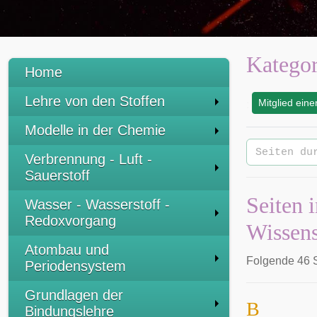
Kategor
Home
Lehre von den Stoffen
Mitglied ein
:
Modelle in der Chemie
Verbrennung - Luft -
Sauerstoff
Seiten 
Wasser - Wasserstoff -
Redoxvorgang
Wissens
Atombau und
Folgende 46 S
Periodensystem
Grundlagen der
B
Bindungslehre