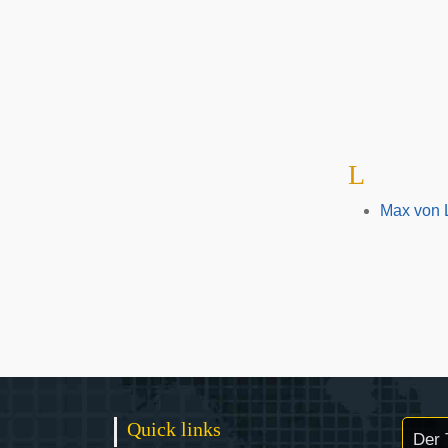
L
Max von 
Quick links
Der 