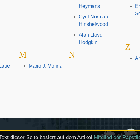
Heymans
E
Sc
Cyril Norman
Hinshelwood
Alan Lloyd
Hodgkin
Z
M
N
A
Laue
Mario J. Molina
Text dieser Seite basiert auf dem Artikel
Mitglied der Päpstl