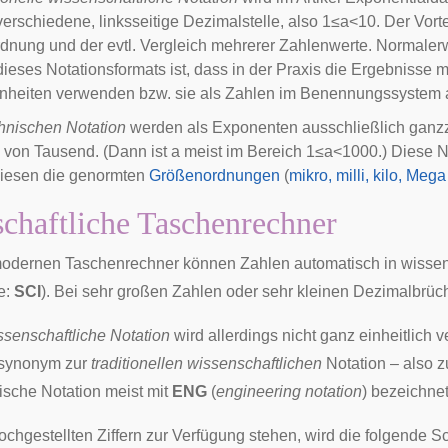
verschiedene, linksseitige Dezimalstelle, also
1
≤
a
<
1
0
. Der Vorte
nung und der evtl. Vergleich mehrerer Zahlenwerte. Normaler
dieses Notationsformats ist, dass in der Praxis die Ergebnisse 
nheiten verwenden bzw. sie als Zahlen im
Benennungssystem
hnischen Notation
werden als
Exponenten
ausschließlich
ganz
 von Tausend. (Dann ist
a
meist im Bereich
1
≤
a
<
1
0
0
0
.) Diese 
diesen die genormten
Größenordnungen
(
mikro, milli, kilo, Mega
chaftliche Taschenrechner
modernen
Taschenrechner
können Zahlen automatisch in wissens
e:
SCI
). Bei sehr großen Zahlen oder sehr kleinen Dezimalbrüch
ssenschaftliche Notation
wird allerdings nicht ganz einheitlich 
synonym
zur
traditionellen wissenschaftlichen
Notation – also z
nische Notation meist mit
ENG
(
engineering notation
) bezeichnet
chgestellten Ziffern zur Verfügung stehen, wird die folgende S