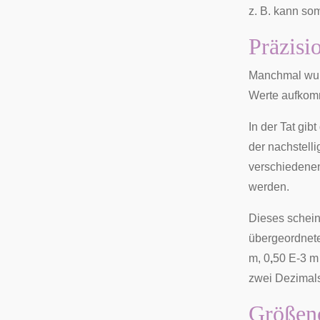
z. B. kann so
Präzis
Manchmal wu
Werte aufkom
In der Tat gib
der nachstell
verschiedenen
werden.
Dieses schei
übergeordnete
m, 0
,
50 E-3 m
zwei Dezimalst
Größeno