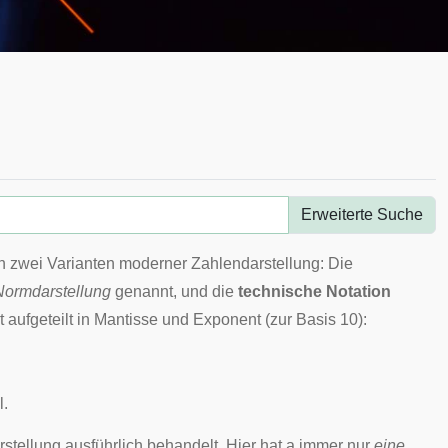
Erweiterte Suche
n zwei Varianten moderner
Zahlendarstellung
: Die
Normdarstellung
genannt, und die
technische Notation
 aufgeteilt in
Mantisse
und
Exponent
(zur Basis 10):
l.
rstellung
ausführlich behandelt. Hier hat
a
immer nur
eine
,