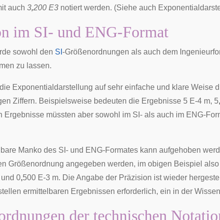
mit auch
3
,
200 E3
notiert werden. (Siehe auch
Exponentialdarst
ion im SI- und ENG-Format
rde sowohl den
SI
-Größenordnungen als auch dem Ingenieurform
men zu lassen.
t die Exponentialdarstellung auf sehr einfache und klare Weise 
igen Ziffern. Beispielsweise bedeuten die Ergebnisse 5 E-4 m, 5
 Ergebnisse müssten aber sowohl im SI- als auch im ENG-Form
nbare Manko des SI- und ENG-Formates kann aufgehoben werde
n Größenordnung angegeben werden, im obigen Beispiel also j
 und 0
,
500 E-3 m. Die Angabe der Präzision ist wieder hergestel
ellen ermittelbaren Ergebnissen erforderlich, ein in der Wissens
rdnungen der technischen Notatio