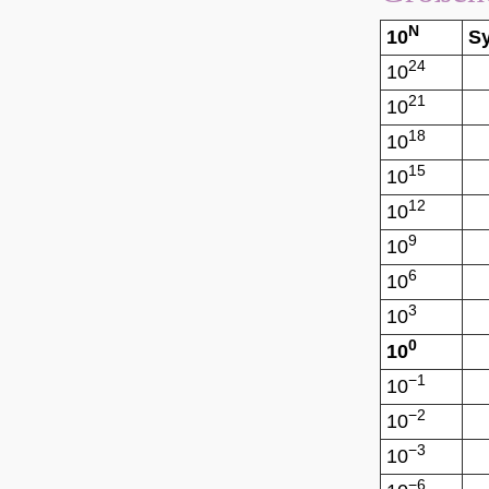
N
10
S
24
10
21
10
18
10
15
10
12
10
9
10
6
10
3
10
0
10
−1
10
−2
10
−3
10
−6