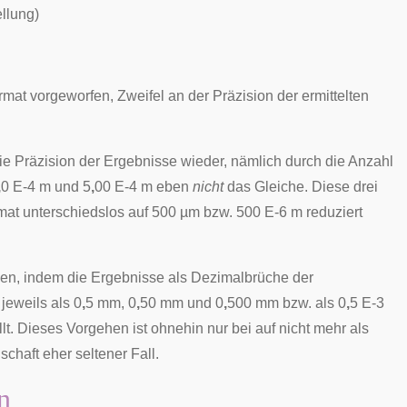
ellung
)
at vorgeworfen, Zweifel an der Präzision der ermittelten
die Präzision der Ergebnisse wieder, nämlich durch die Anzahl
,
0 E-4 m und 5
,
00 E-4 m eben
nicht
das Gleiche. Diese drei
at unterschiedslos auf 500 µm bzw. 500 E-6 m reduziert
n, indem die Ergebnisse als Dezimalbrüche der
eweils als 0
,
5 mm, 0
,
50 mm und 0
,
500 mm bzw. als 0
,
5 E-3
lt. Dieses Vorgehen ist ohnehin nur bei auf nicht mehr als
chaft eher seltener Fall.
n