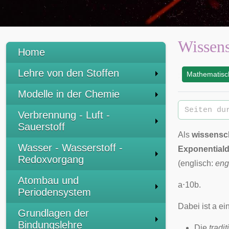
Wissens
Home
Lehre von den Stoffen
Mathematisc
:
Modelle in der Chemie
Verbrennung - Luft -
Sauerstoff
Als
wissensch
Wasser - Wasserstoff -
Exponentiald
Redoxvorgang
(englisch:
eng
Atombau und
a
⋅
1
0
b
.
Periodensystem
Dabei ist
a
ein
Grundlagen der
Bindungslehre
Die
tradi