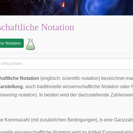
chaftliche Notation
he Notation
aftliche Notation
(englisch:
scientific notation
) bezeichnet ma
arstellung
, auch
traditionelle wissenschaftliche
Notation
oder
ineering notation
). In beiden wird der darzustellende Zahlenwert
e Kommazahl (mit zusätzlichen Bedingungen),
b
eine Ganzzah
tionelle wissenschaftliche Notation
wird im Artikel
Exponentialda