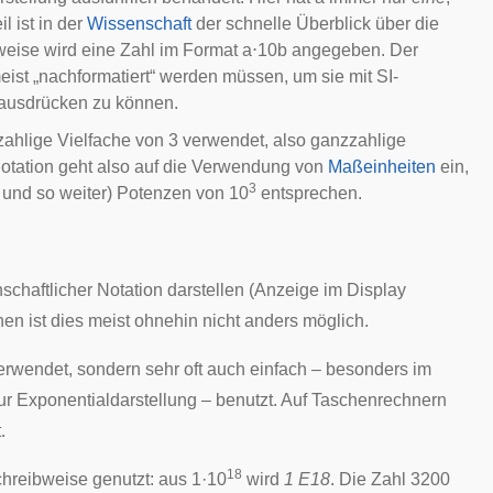
il ist in der
Wissenschaft
der schnelle Überblick über die
weise wird eine Zahl im Format
a
⋅
1
0
b
angegeben. Der
meist „nachformatiert“ werden müssen, um sie mit SI-
ausdrücken zu können.
zahlige
Vielfache
von 3 verwendet, also ganzzahlige
Notation geht also auf die Verwendung von
Maßeinheiten
ein,
3
und so weiter) Potenzen von 10
entsprechen.
chaftlicher Notation darstellen (Anzeige im Display
en ist dies meist ohnehin nicht anders möglich.
verwendet, sondern sehr oft auch einfach – besonders im
ur Exponentialdarstellung – benutzt. Auf Taschenrechnern
.
18
chreibweise genutzt: aus 1·10
wird
1 E18
. Die Zahl 3200