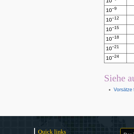
10
−9
10
−12
10
−15
10
−18
10
−21
10
−24
10
Siehe a
Vorsätze 
Quick links