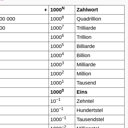
N
1000
Zahlwort
8
000 000
1000
Quadrillion
7
000
1000
Trilliarde
6
1000
Trillion
5
1000
Billiarde
4
1000
Billion
3
1000
Milliarde
2
1000
Million
1
1000
Tausend
0
1000
Eins
−1
10
Zehntel
−1
100
Hundertstel
−1
1000
Tausendstel
−2