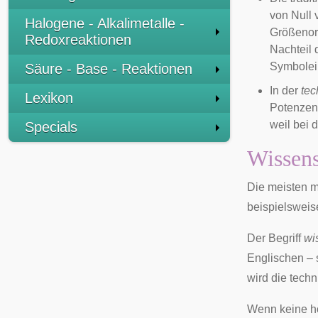
von Null 
Halogene - Alkalimetalle -
Größenord
Redoxreaktionen
Nachteil 
Symbolei
Säure - Base - Reaktionen
In der
tec
Lexikon
Potenzen
weil bei 
Specials
Wissens
Die meisten 
beispielsweis
Der Begriff
wi
Englischen –
wird die tech
Wenn keine ho