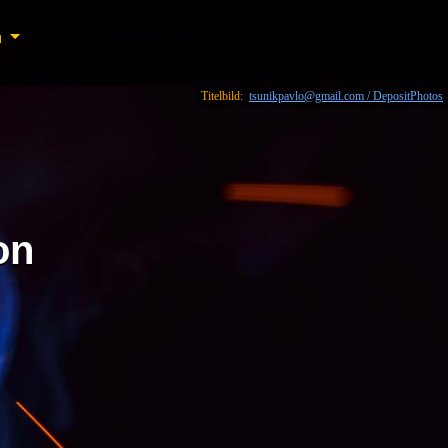
n
n
Titelbild:
tsunikpavlo@gmail.com / DepositPhotos
on