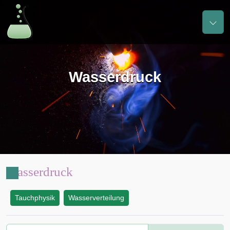
Wasserdruck
Wasserdruck
Tauchphysik
Wasserverteilung
: