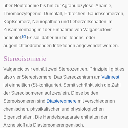
über
Neutropenie
bis hin zur
Agranulozytose
,
Anämie
,
Thrombozytopenie
,
Durchfall
,
Erbrechen
,
Bauchschmerzen
,
Kopfschmerz
,
Neuropathien
und Leberzellschäden im
Zusammenhang mit der Einnahme von Valganciclovir
[
2
]
berichtet.
Es soll daher nur bei lebens- oder
augenlichtbedrohenden Infektionen angewendet werden.
Stereoisomerie
Valganciclovir enthält zwei Stereozentren. Prinzipiell gibt es
also vier Stereoisomere. Das Stereozentrum am
Valinrest
ist einheitlich (
S
)-konfiguriert. Somit schränkt sich die Zahl
der Stereoisomeren auf
zwei
ein. Diese beiden
Stereoisomeren sind
Diastereomere
mit verschiedenen
chemischen, physikalischen und physiologischen
Eigenschaften. Die Handelspräparate enthalten den
Arzneistoff als
Diastereomerengemisch
.