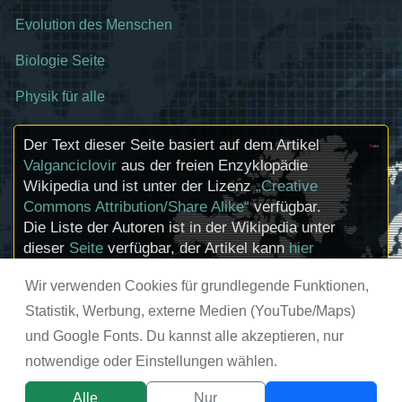
Evolution des Menschen
Biologie Seite
Physik für alle
Der Text dieser Seite basiert auf dem Artikel
Valganciclovir
aus der freien Enzyklopädie
Wikipedia und ist unter der Lizenz
„Creative
Commons Attribution/Share Alike“
verfügbar.
Die Liste der Autoren ist in der Wikipedia unter
dieser
Seite
verfügbar, der Artikel kann
hier
bearbeitet werden. Informationen zu den
Wir verwenden Cookies für grundlegende Funktionen,
Urhebern und zum Lizenzstatus eingebundener
Mediendateien (etwa Bilder oder Videos) können
Statistik, Werbung, externe Medien (YouTube/Maps)
im Regelfall durch Anklicken dieser abgerufen
und Google Fonts. Du kannst alle akzeptieren, nur
werden.
notwendige oder Einstellungen wählen.
© chemie-schule.de 2026
Alle
Nur