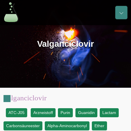
Valganciclovir
Valganciclovir
ATC-J05
Arzneistoff
Purin
Guanidin
Lactam
:
Carbonsäureester
Alpha-Aminocarbonyl
Ether