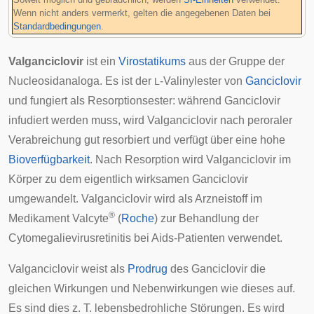
Wenn nicht anders vermerkt, gelten die angegebenen Daten bei
Standardbedingungen
.
Valganciclovir
ist ein
Virostatikums
aus der Gruppe der
Nucleosidanaloga
. Es ist der
-Valinylester von
Ganciclovir
L
und fungiert als
Resorptionsester
: während Ganciclovir
infudiert werden muss, wird Valganciclovir nach peroraler
Verabreichung gut resorbiert und verfügt über eine hohe
Bioverfügbarkeit
. Nach Resorption wird Valganciclovir im
Körper zu dem eigentlich wirksamen Ganciclovir
umgewandelt. Valganciclovir wird als Arzneistoff im
®
Medikament Valcyte
(
Roche
) zur Behandlung der
Cytomegalievirusretinitis
bei
Aids
-Patienten verwendet.
Valganciclovir weist als
Prodrug
des Ganciclovir die
gleichen Wirkungen und Nebenwirkungen wie dieses auf.
Es sind dies z. T. lebensbedrohliche Störungen. Es wird