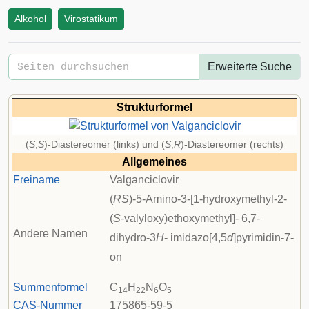
Alkohol
Virostatikum
Erweiterte Suche
Strukturformel
(
S
,
S
)-Diastereomer (links) und (
S
,
R
)-Diastereomer (rechts)
Allgemeines
Freiname
Valganciclovir
(
RS
)-5-Amino-3-[1-hydroxymethyl-2-
(
S
-valyloxy)ethoxymethyl]- 6,7-
Andere Namen
dihydro-3
H
- imidazo[4,5
d
]pyrimidin-7-
on
Summenformel
C
H
N
O
14
22
6
5
CAS-Nummer
175865-59-5