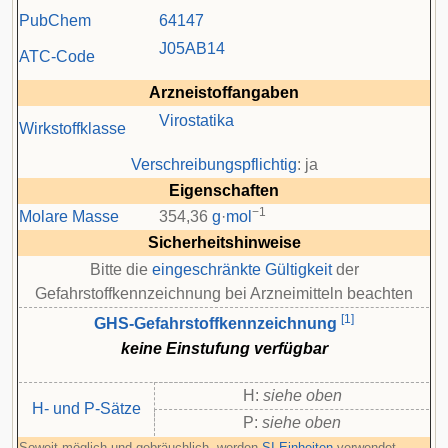
PubChem
64147
J05
AB14
ATC-Code
Arzneistoffangaben
Virostatika
Wirkstoffklasse
Verschreibungspflichtig
: ja
Eigenschaften
−1
Molare Masse
354,36
g
·
mol
Sicherheitshinweise
Bitte die
eingeschränkte Gültigkeit
der
Gefahrstoffkennzeichnung bei Arzneimitteln beachten
[
1
]
GHS-Gefahrstoffkennzeichnung
keine Einstufung verfügbar
H:
siehe oben
H- und P-Sätze
P:
siehe oben
Soweit möglich und gebräuchlich, werden
SI-Einheiten
verwendet.