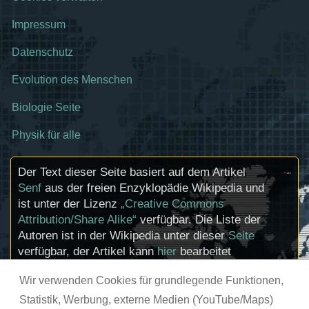
Impressum
Datenschutz
Evolution des Menschen
Biologie Seite
Physik für alle
Der Text dieser Seite basiert auf dem Artikel
Senf
aus der freien Enzyklopädie Wikipedia und
ist unter der Lizenz
„Creative Commons
Attribution/Share Alike“
verfügbar. Die Liste der
Autoren ist in der Wikipedia unter dieser
Seite
verfügbar, der Artikel kann
hier
bearbeitet
werden. Informationen zu den Urhebern und
Wir verwenden Cookies für grundlegende Funktionen,
zum Lizenzstatus eingebundener Mediendateien
(etwa Bilder oder Videos) können im Regelfall
Statistik, Werbung, externe Medien (YouTube/Maps)