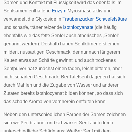
Samen und Kontakt mit Flüssigkeit wird das ebenfalls im
Senfsamen enthaltene
Enzym
Myrosinase
aktiv und
verwandelt die Glykoside in
Traubenzucker
,
Schwefelsäure
und scharfe, tränenreizende
Isothiocyanate
(die häufig
ebenfalls wie das fette Senföl auch ätherisches „Senföl“
genannt werden). Deshalb haben Senfkörner erst einen
milden, nussartigen Geschmack, der nur nach längerem
Kauen etwas an Schärfe gewinnt, und auch trockenes
Senfpulver hat zunächst einen faden, leicht bitteren, aber
nicht scharfen Geschmack. Bei Tafelsenf dagegen hat sich
durch Mahlen und die Zugabe von Wasser und anderen
Zutaten bereits Isothiocyanat bilden können, so dass sich
das scharfe Aroma von vornherein entfalten kann.
Neben den unterschiedlichen Farben der Samen zeichnen
sich weißer, brauner und schwarzer Senf auch durch
unterschiedliche Schärfe aus: Weißer Senf mit dem