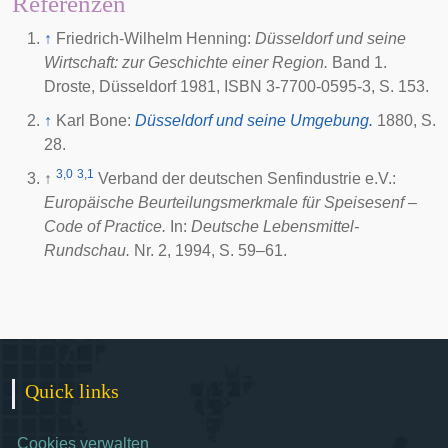
Referenzen
↑
Friedrich-Wilhelm Henning:
Düsseldorf und seine
Wirtschaft: zur Geschichte einer Region.
Band 1.
Droste, Düsseldorf 1981, ISBN 3-7700-0595-3, S. 153.
↑
Karl Bone:
Düsseldorf und seine Umgebung.
1880, S.
28.
3,0
3,1
↑
Verband der deutschen Senfindustrie e.V.:
Europäische Beurteilungsmerkmale für Speisesenf –
Code of Practice.
In:
Deutsche Lebensmittel-
Rundschau.
Nr. 2, 1994, S. 59–61.
Quick links
Cookies verwalten