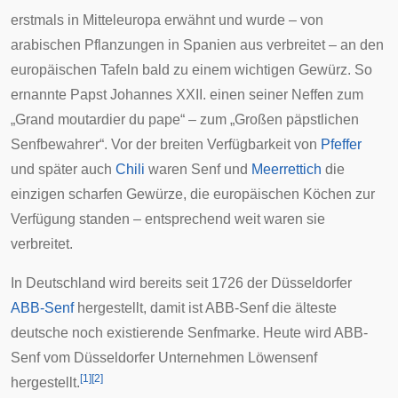
erstmals in
Mitteleuropa
erwähnt und wurde – von
arabischen Pflanzungen in
Spanien
aus verbreitet – an den
europäischen Tafeln bald zu einem wichtigen Gewürz. So
ernannte Papst
Johannes XXII.
einen seiner Neffen zum
„Grand moutardier du pape“ – zum „Großen päpstlichen
Senfbewahrer“. Vor der breiten Verfügbarkeit von
Pfeffer
und später auch
Chili
waren Senf und
Meerrettich
die
einzigen scharfen Gewürze, die europäischen Köchen zur
Verfügung standen – entsprechend weit waren sie
verbreitet.
In Deutschland wird bereits seit 1726 der Düsseldorfer
ABB-Senf
hergestellt, damit ist ABB-Senf die älteste
deutsche noch existierende Senfmarke. Heute wird ABB-
Senf vom Düsseldorfer Unternehmen
Löwensenf
[
1
]
[
2
]
hergestellt.