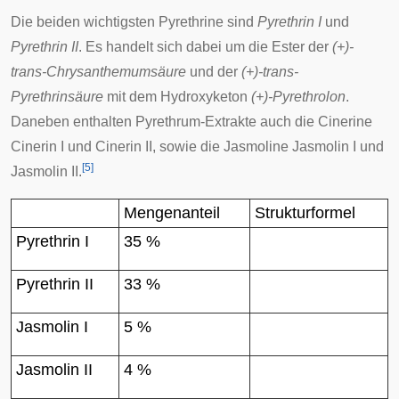
Die beiden wichtigsten Pyrethrine sind
Pyrethrin I
und
Pyrethrin II
. Es handelt sich dabei um die Ester der
(+)-
trans-Chrysanthemumsäure
und der
(+)-trans-
Pyrethrinsäure
mit dem Hydroxyketon
(+)-Pyrethrolon
.
Daneben enthalten Pyrethrum-Extrakte auch die
Cinerine
Cinerin I und Cinerin II, sowie die
Jasmoline
Jasmolin I und
[
5
]
Jasmolin II.
Mengenanteil
Strukturformel
Pyrethrin I
35 %
Pyrethrin II
33 %
Jasmolin I
5 %
Jasmolin II
4 %