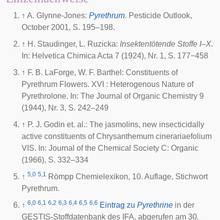
↑
A. Glynne-Jones:
Pyrethrum
. Pesticide Outlook,
October 2001, S. 195–198.
↑
H. Staudinger, L. Ruzicka:
Insektentötende Stoffe I–X.
In: Helvetica Chimica Acta 7 (1924), Nr. 1, S. 177−458
↑
F. B. LaForge, W. F. Barthel: Constituents of
Pyrethrum Flowers. XVI : Heterogenous Nature of
Pyrethrolone. In: The Journal of Organic Chemistry 9
(1944), Nr. 3, S. 242–249
↑
P. J. Godin et. al.: The jasmolins, new insecticidally
active constituents of Chrysanthemum cinerariaefolium
VIS
. In: Journal of the Chemical Society C: Organic
(1966), S. 332–334
5,0
5,1
↑
Römpp Chemielexikon, 10. Auflage, Stichwort
Pyrethrum.
6,0
6,1
6,2
6,3
6,4
6,5
6,6
↑
Eintrag zu
Pyrethrine
in der
GESTIS-Stoffdatenbank des
IFA
, abgerufen am 30.