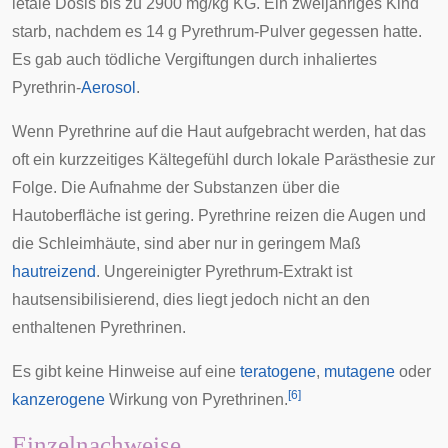
letale Dosis bis zu 2900 mg/kg KG. Ein zweijähriges Kind
starb, nachdem es 14 g Pyrethrum-Pulver gegessen hatte.
Es gab auch tödliche Vergiftungen durch inhaliertes
Pyrethrin-
Aerosol
.
Wenn Pyrethrine auf die Haut aufgebracht werden, hat das
oft ein kurzzeitiges Kältegefühl durch lokale
Parästhesie
zur
Folge. Die Aufnahme der Substanzen über die
Hautoberfläche ist gering. Pyrethrine reizen die Augen und
die Schleimhäute, sind aber nur in geringem Maß
hautreizend
. Ungereinigter Pyrethrum-Extrakt ist
hautsensibilisierend
, dies liegt jedoch nicht an den
enthaltenen Pyrethrinen.
Es gibt keine Hinweise auf eine
teratogene
,
mutagene
oder
[
6
]
kanzerogene
Wirkung von Pyrethrinen.
Einzelnachweise