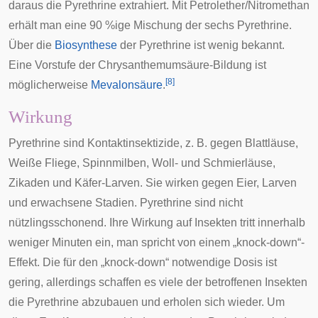
daraus die Pyrethrine extrahiert. Mit Petrolether/Nitromethan
erhält man eine 90 %ige Mischung der sechs Pyrethrine.
Über die
Biosynthese
der Pyrethrine ist wenig bekannt.
Eine Vorstufe der
Chrysanthemumsäure
-Bildung ist
[
8
]
möglicherweise
Mevalonsäure
.
Wirkung
Pyrethrine sind
Kontaktinsektizide
, z. B. gegen
Blattläuse
,
Weiße Fliege
,
Spinnmilben
,
Woll
- und
Schmierläuse
,
Zikaden
und
Käfer
-
Larven
. Sie wirken gegen Eier, Larven
und erwachsene Stadien. Pyrethrine sind nicht
nützlingsschonend. Ihre Wirkung auf Insekten tritt innerhalb
weniger Minuten ein, man spricht von einem „knock-down“-
Effekt. Die für den „knock-down“ notwendige Dosis ist
gering, allerdings schaffen es viele der betroffenen Insekten
die Pyrethrine abzubauen und erholen sich wieder. Um