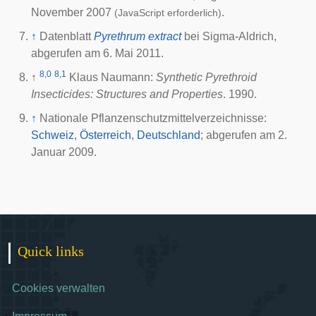
November 2007
.
(JavaScript erforderlich)
↑
Datenblatt
Pyrethrum extract
bei Sigma-Aldrich,
abgerufen am 6. Mai 2011.
8,0
8,1
↑
Klaus Naumann:
Synthetic Pyrethroid
Insecticides: Structures and Properties
. 1990.
↑
Nationale Pflanzenschutzmittelverzeichnisse:
Schweiz
,
Österreich
,
Deutschland
; abgerufen am 2.
Januar 2009.
Quick links
Cookies verwalten