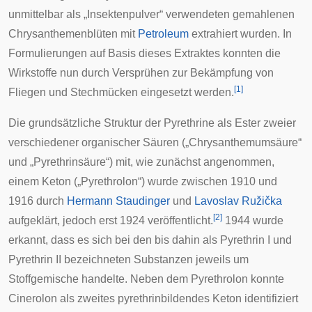
unmittelbar als „Insektenpulver“ verwendeten gemahlenen
Chrysanthemenblüten mit
Petroleum
extrahiert wurden. In
Formulierungen auf Basis dieses Extraktes konnten die
Wirkstoffe nun durch Versprühen zur Bekämpfung von
[
1
]
Fliegen und Stechmücken eingesetzt werden.
Die grundsätzliche Struktur der Pyrethrine als Ester zweier
verschiedener organischer Säuren („Chrysanthemumsäure“
und „Pyrethrinsäure“) mit, wie zunächst angenommen,
einem Keton („Pyrethrolon“) wurde zwischen 1910 und
1916 durch
Hermann Staudinger
und
Lavoslav Ružička
[
2
]
aufgeklärt, jedoch erst 1924 veröffentlicht.
1944 wurde
erkannt, dass es sich bei den bis dahin als Pyrethrin I und
Pyrethrin II bezeichneten Substanzen jeweils um
Stoffgemische handelte. Neben dem Pyrethrolon konnte
Cinerolon als zweites pyrethrinbildendes Keton identifiziert