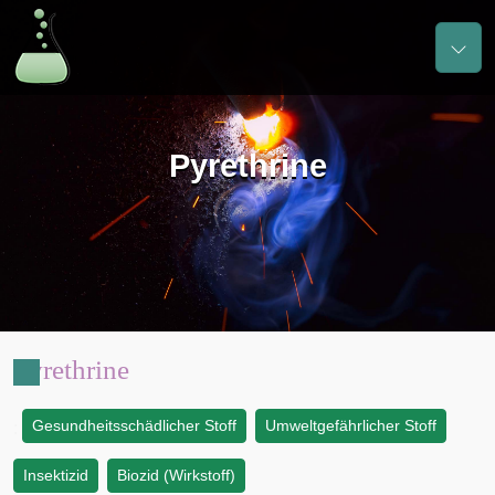
Pyrethrine
Pyrethrine
Gesundheitsschädlicher Stoff
Umweltgefährlicher Stoff
:
Insektizid
Biozid (Wirkstoff)