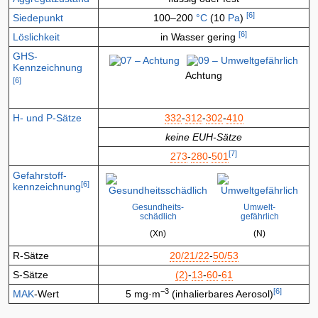
[
6
]
Siedepunkt
100–200
°C
(10
Pa
)
[
6
]
Löslichkeit
in Wasser gering
GHS-
Kennzeichnung
Achtung
[
6
]
H- und P-Sätze
332
-
312
-
302
-
410
keine EUH-Sätze
[
7
]
273
-​
280
-​
501
Gefahrstoff-
[
6
]
kennzeichnung
Gesundheits-
Umwelt-
schädlich
gefährlich
(Xn)
(N)
R-Sätze
20/21/22
-
50/53
S-Sätze
(2)
-
13
-
60
-
61
−3
[
6
]
MAK
-Wert
5 mg·m
(inhalierbares Aerosol)