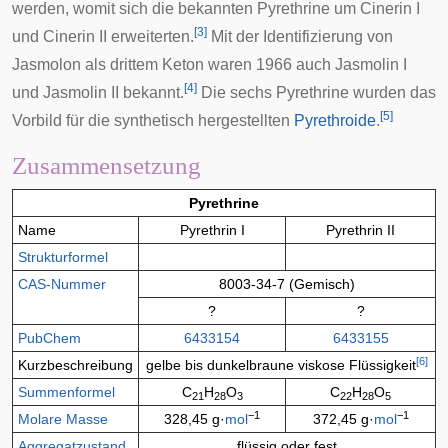
werden, womit sich die bekannten Pyrethrine um Cinerin I
[
3
]
und Cinerin II erweiterten.
Mit der Identifizierung von
Jasmolon als drittem Keton waren 1966 auch Jasmolin I
[
4
]
und Jasmolin II bekannt.
Die sechs Pyrethrine wurden das
[
5
]
Vorbild für die synthetisch hergestellten
Pyrethroide
.
Zusammensetzung
Pyrethrine
Name
Pyrethrin I
Pyrethrin II
Strukturformel
CAS-Nummer
8003-34-7 (Gemisch)
?
?
PubChem
6433154
6433155
[
6
]
Kurzbeschreibung
gelbe bis dunkelbraune viskose Flüssigkeit
Summenformel
C
H
O
C
H
O
21
28
3
22
28
5
−1
−1
Molare Masse
328,45 g·
mol
372,45 g·
mol
Aggregatzustand
flüssig oder fest