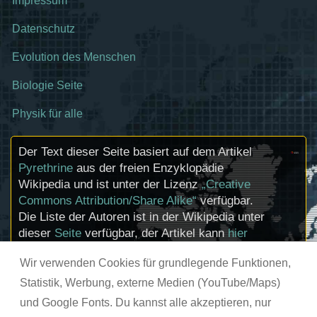
Impressum
Datenschutz
Evolution des Menschen
Biologie Seite
Physik für alle
Der Text dieser Seite basiert auf dem Artikel
Pyrethrine
aus der freien Enzyklopädie
Wikipedia und ist unter der Lizenz
„Creative
Commons Attribution/Share Alike“
verfügbar.
Die Liste der Autoren ist in der Wikipedia unter
dieser
Seite
verfügbar, der Artikel kann
hier
bearbeitet werden. Informationen zu den
Wir verwenden Cookies für grundlegende Funktionen,
Urhebern und zum Lizenzstatus eingebundener
Mediendateien (etwa Bilder oder Videos) können
Statistik, Werbung, externe Medien (YouTube/Maps)
im Regelfall durch Anklicken dieser abgerufen
und Google Fonts. Du kannst alle akzeptieren, nur
werden.