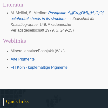
Literatur
2
M. Mellini, S. Merlino:
Posnjakite:
[Cu
(OH)
(H
O)O]
∞
4
6
2
octahedral sheets in its structure.
In:
Zeitschrift für
Kristallographie.
149, Akademische
Verlagsgesellschaft 1979, S. 249-257.
Weblinks
Mineralienatlas:Posnjakit
(Wiki)
Alte Pigmente
FH Köln - kupferhaltige Pigmente
Quick links