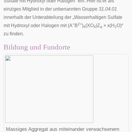
Sulfate mit Hydroxyl oder Halogen“ ein. Hier ist er als
einziges Mitglied in der unbenannten Gruppe
31.04.01
innerhalb der Unterabteilung der „
Wasserhaltigen Sulfate
+
2+
mit Hydroxyl oder Halogen mit (A
B
)
(XO
)Z
× x(H
O)
“
4
4
q
2
zu finden.
Bildung und Fundorte
Massiges Aggregat aus miteinander verwachsenem