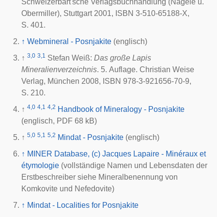
Schweizerbart'sche Verlagsbuchhandlung (Nägele u.
Obermiller), Stuttgart
2001
, ISBN 3-510-65188-X,
S. 401.
↑
Webmineral - Posnjakite
(englisch)
3,0
3,1
↑
Stefan Weiß:
Das große Lapis
Mineralienverzeichnis
. 5. Auflage. Christian Weise
Verlag, München
2008
, ISBN 978-3-921656-70-9,
S. 210.
4,0
4,1
4,2
↑
Handbook of Mineralogy - Posnjakite
(englisch, PDF 68 kB)
5,0
5,1
5,2
↑
Mindat - Posnjakite
(englisch)
↑
MINER Database, (c) Jacques Lapaire - Minéraux et
étymologie
(vollständige Namen und Lebensdaten der
Erstbeschreiber siehe Mineralbenennung von
Komkovite und Nefedovite)
↑
Mindat - Localities for Posnjakite