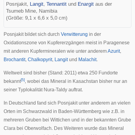
Posnjakit,
Langit
,
Tennantit
und
Enargit
aus der
Tsumeb
Mine, Namibia
(Größe: 9,1 x 6,6 x 5,0 cm)
Posnjakit bildet sich durch
Verwitterung
in der
Oxidationszone
von Kupfererzgängen meist in
Paragenese
mit anderen Kupfermineralen wie unter anderem
Azurit
,
Brochantit
,
Chalkopyrit
,
Langit
und
Malachit
.
Weltweit sind bisher (Stand: 2011) etwa 250 Fundorte
[
5
]
bekannt
, wobei das Mineral in Kasachstan bisher nur an
seiner
Typlokalität
Nura-Taldy auftrat.
In Deutschland fand sich Posnjakit unter anderem an vielen
Orten im
Schwarzwald
in Baden-Württemberg wie z.B. in
mehreren Gruben bei
Wittichen
und in der bekannten
Grube
Clara
bei Oberwolfach. Des Weiteren wurde das Mineral