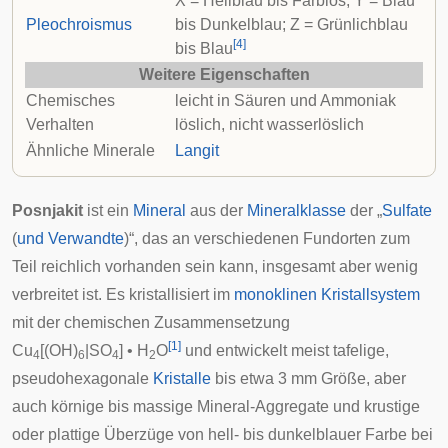
X = Hellblau bis Farblos; Y = Blau
Pleochroismus
bis Dunkelblau; Z = Grünlichblau
[
4
]
bis Blau
Weitere Eigenschaften
Chemisches
leicht in Säuren und Ammoniak
Verhalten
löslich, nicht wasserlöslich
Ähnliche Minerale
Langit
Posnjakit
ist ein
Mineral
aus der
Mineralklasse
der „
Sulfate
(
und Verwandte
)“, das an verschiedenen Fundorten zum
Teil reichlich vorhanden sein kann, insgesamt aber wenig
verbreitet ist. Es kristallisiert im
monoklinen Kristallsystem
mit der chemischen Zusammensetzung
[
1
]
Cu
[(OH)
|SO
] • H
O
und entwickelt meist tafelige,
4
6
4
2
pseudohexagonale
Kristalle
bis etwa 3 mm Größe, aber
auch körnige bis massige
Mineral-Aggregate
und krustige
oder plattige Überzüge von hell- bis dunkelblauer Farbe bei