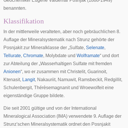
Geochemiker
Eugene Valdemar Posnjak
(1888-1949)
benannten.
Klassifikation
In der mittlerweile veralteten, aber noch gebräuchlichen
8.
Auflage der Mineralsystematik nach Strunz
gehörte der
Posnjakit zur Mineralklasse der „Sulfate,
Selenate
,
Tellurate
,
Chromate
,
Molybdate
und
Wolframate
“ und dort
zur Abteilung der „Wasserhaltigen Sulfate mit fremden
Anionen
“, wo er zusammen mit
Christelit
,
Guarinoit
,
Ktenasit
,
Langit
,
Nakauriit
,
Namuwit
,
Ramsbeckit
,
Redgillit
,
Schulenbergit
,
Thérèsemagnanit
und
Wroewolfeit
eine
eigenständige Gruppe bildete.
Die seit 2001 gültige und von der
International
Mineralogical Association
(IMA) verwendete
9. Auflage der
Strunz'schen Mineralsystematik
ordnet den Posnjakit