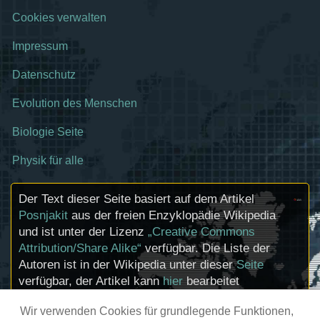
Cookies verwalten
Impressum
Datenschutz
Evolution des Menschen
Biologie Seite
Physik für alle
Der Text dieser Seite basiert auf dem Artikel
Posnjakit
aus der freien Enzyklopädie Wikipedia
und ist unter der Lizenz
„Creative Commons
Attribution/Share Alike“
verfügbar. Die Liste der
Autoren ist in der Wikipedia unter dieser
Seite
verfügbar, der Artikel kann
hier
bearbeitet
werden. Informationen zu den Urhebern und
Wir verwenden Cookies für grundlegende Funktionen,
zum Lizenzstatus eingebundener Mediendateien