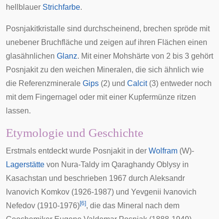
hellblauer
Strichfarbe
.
Posnjakitkristalle sind durchscheinend, brechen spröde mit
unebener Bruchfläche und zeigen auf ihren Flächen einen
glasähnlichen
Glanz
. Mit einer
Mohshärte
von 2 bis 3 gehört
Posnjakit zu den weichen Mineralen, die sich ähnlich wie
die Referenzminerale
Gips
(2) und
Calcit
(3) entweder noch
mit dem Fingernagel oder mit einer Kupfermünze ritzen
lassen.
Etymologie und Geschichte
Erstmals entdeckt wurde Posnjakit in der
Wolfram
(W)-
Lagerstätte
von
Nura-Taldy
im
Qaraghandy Oblysy
in
Kasachstan
und beschrieben 1967 durch
Aleksandr
Ivanovich Komkov
(1926-1987) und
Yevgenii Ivanovich
[
6
]
Nefedov
(1910-1976)
, die das Mineral nach dem