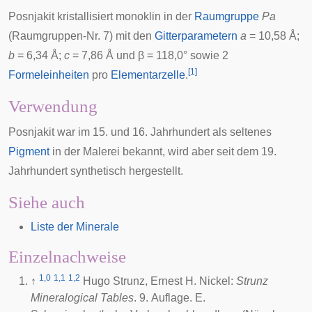
Posnjakit kristallisiert monoklin in der
Raumgruppe
Pa
(Raumgruppen-Nr. 7) mit den
Gitterparametern
a
= 10,58
Å
;
b
= 6,34 Å;
c
= 7,86 Å und β = 118,0° sowie 2
[
1
]
Formeleinheiten
pro
Elementarzelle
.
Verwendung
Posnjakit war im 15. und 16. Jahrhundert als seltenes
Pigment
in der Malerei bekannt, wird aber seit dem 19.
Jahrhundert synthetisch hergestellt.
Siehe auch
Liste der Minerale
Einzelnachweise
1,0
1,1
1,2
↑
Hugo Strunz
, Ernest H. Nickel:
Strunz
Mineralogical Tables
. 9. Auflage. E.