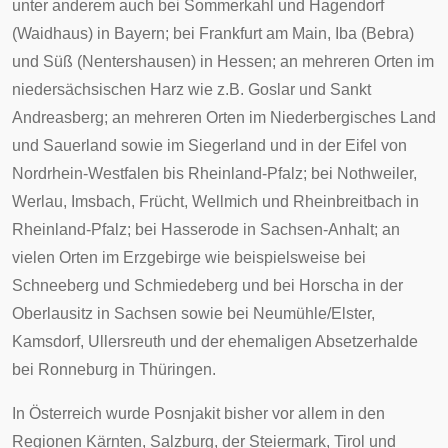
unter anderem auch bei
Sommerkahl
und
Hagendorf
(
Waidhaus
) in Bayern; bei
Frankfurt am Main
,
Iba (Bebra)
und
Süß (Nentershausen)
in Hessen; an mehreren Orten im
niedersächsischen
Harz
wie z.B.
Goslar
und
Sankt
Andreasberg
; an mehreren Orten im
Niederbergisches Land
und
Sauerland
sowie im
Siegerland
und in der
Eifel
von
Nordrhein-Westfalen bis Rheinland-Pfalz; bei
Nothweiler
,
Werlau
,
Imsbach
,
Frücht
,
Wellmich
und
Rheinbreitbach
in
Rheinland-Pfalz; bei
Hasserode
in Sachsen-Anhalt; an
vielen Orten im
Erzgebirge
wie beispielsweise bei
Schneeberg
und
Schmiedeberg
und bei
Horscha
in der
Oberlausitz in Sachsen sowie bei
Neumühle/Elster
,
Kamsdorf
,
Ullersreuth
und der ehemaligen Absetzerhalde
bei
Ronneburg
in Thüringen.
In Österreich wurde Posnjakit bisher vor allem in den
Regionen
Kärnten
,
Salzburg
, der
Steiermark
,
Tirol
und