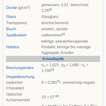
gemessen: 3,32 ; berechnet:
3
Dichte
(g/cm
)
[
4
]
3,35
Glanz
Glasglanz
Transparenz
durchscheinend
Bruch
uneben, spröde
[
3
]
Spaltbarkeit
vollkommen
tafelige, pseudohexagonale
Habitus
Kristalle; körnige bis massige
Aggregate; Krusten
Kristalloptik
n
= 1,625 ; n
= 1,680 ; n
=
α
β
γ
Brechungsindex
[
5
]
1,706
Doppelbrechung
[
5
]
(optischer
δ = 0,081
; zweiachsig negativ
Charakter)
Optischer
[
4
]
2V = 57°
Achsenwinkel