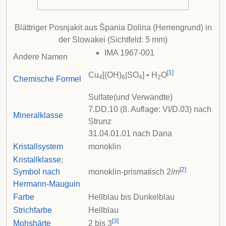
Blättriger Posnjakit aus
Špania Dolina
(Herrengrund) in
der
Slowakei
(Sichtfeld: 5 mm)
IMA 1967-001
Andere Namen
[
1
]
Cu
[(OH)
|SO
] • H
O
4
6
4
2
Chemische Formel
Sulfate(und Verwandte)
7.DD.10 (8. Auflage: VI/D.03) nach
Mineralklasse
Strunz
31.04.01.01 nach
Dana
Kristallsystem
monoklin
Kristallklasse
;
[
2
]
Symbol nach
monoklin-prismatisch 2/
m
Hermann-Mauguin
Farbe
Hellblau bis Dunkelblau
Strichfarbe
Hellblau
[
3
]
Mohshärte
2 bis 3