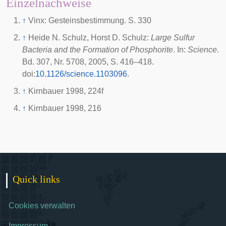
Einzelnachweise
↑
Vinx: Gesteinsbestimmung. S. 330
↑
Heide N. Schulz, Horst D. Schulz:
Large Sulfur
Bacteria and the Formation of Phosphorite
. In:
Science
.
Bd. 307, Nr. 5708, 2005, S. 416–418.
doi
:
10.1126/science.1103096
.
↑
Kirnbauer 1998, 224f
↑
Kirnbauer 1998, 216
Quick links
Cookies verwalten
Impressum