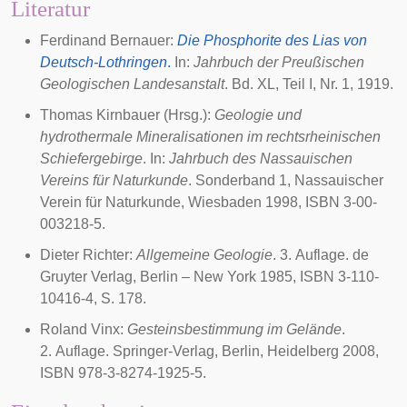
Literatur
Ferdinand Bernauer:
Die Phosphorite des Lias von
Deutsch-Lothringen
.
In:
Jahrbuch der Preußischen
Geologischen Landesanstalt
. Bd. XL, Teil I, Nr. 1, 1919.
Thomas Kirnbauer (Hrsg.):
Geologie und
hydrothermale Mineralisationen im rechtsrheinischen
Schiefergebirge
. In:
Jahrbuch des Nassauischen
Vereins für Naturkunde
. Sonderband 1, Nassauischer
Verein für Naturkunde, Wiesbaden
1998
, ISBN 3-00-
003218-5.
Dieter Richter:
Allgemeine Geologie
. 3. Auflage. de
Gruyter Verlag, Berlin – New York
1985
, ISBN 3-110-
10416-4, S. 178.
Roland Vinx:
Gesteinsbestimmung im Gelände
.
2. Auflage. Springer-Verlag, Berlin, Heidelberg
2008
,
ISBN 978-3-8274-1925-5.