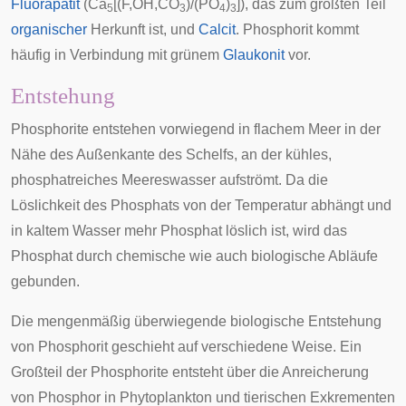
Fluorapatit
(Ca
[(F,OH,CO
)/(PO
)
]), das zum größten Teil
5
3
4
3
organischer
Herkunft ist, und
Calcit
. Phosphorit kommt
häufig in Verbindung mit grünem
Glaukonit
vor.
Entstehung
Phosphorite entstehen vorwiegend in flachem Meer in der
Nähe des Außenkante des
Schelfs
, an der kühles,
phosphatreiches Meereswasser aufströmt. Da die
Löslichkeit des Phosphats von der Temperatur abhängt und
in kaltem Wasser mehr Phosphat löslich ist, wird das
Phosphat durch chemische wie auch biologische Abläufe
gebunden.
Die mengenmäßig überwiegende biologische Entstehung
von Phosphorit geschieht auf verschiedene Weise. Ein
Großteil der Phosphorite entsteht über die Anreicherung
von Phosphor in Phytoplankton und tierischen Exkrementen