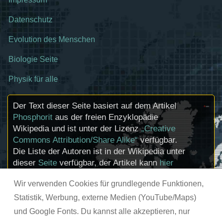
Datenschutz
Evolution des Menschen
Biologie Seite
Physik für alle
Der Text dieser Seite basiert auf dem Artikel
Phosphorit
aus der freien Enzyklopädie
Wikipedia und ist unter der Lizenz
„Creative
Commons Attribution/Share Alike“
verfügbar.
Die Liste der Autoren ist in der Wikipedia unter
dieser
Seite
verfügbar, der Artikel kann
hier
bearbeitet werden. Informationen zu den
Wir verwenden Cookies für grundlegende Funktionen,
Urhebern und zum Lizenzstatus eingebundener
Mediendateien (etwa Bilder oder Videos) können
Statistik, Werbung, externe Medien (YouTube/Maps)
im Regelfall durch Anklicken dieser abgerufen
und Google Fonts. Du kannst alle akzeptieren, nur
werden.