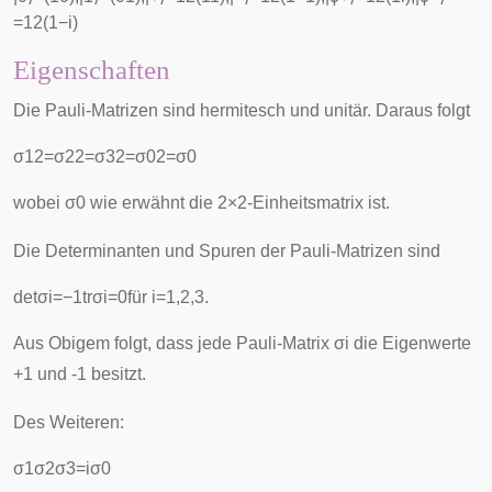
=
1
2
(
1
−
i
)
Eigenschaften
Die Pauli-Matrizen sind
hermitesch
und
unitär
. Daraus folgt
σ
1
2
=
σ
2
2
=
σ
3
2
=
σ
0
2
=
σ
0
wobei
σ
0
wie erwähnt die 2×2-Einheitsmatrix ist.
Die
Determinanten
und
Spuren
der Pauli-Matrizen sind
det
σ
i
=
−
1
tr
σ
i
=
0
für
i
=
1
,
2
,
3
.
Aus Obigem folgt, dass jede Pauli-Matrix
σ
i
die
Eigenwerte
+1 und -1 besitzt.
Des Weiteren:
σ
1
σ
2
σ
3
=
i
σ
0