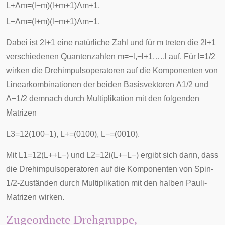
L
+
Λ
m
=
(
l
−
m
)
(
l
+
m
+
1
)
Λ
m
+
1
,
L
−
Λ
m
=
(
l
+
m
)
(
l
−
m
+
1
)
Λ
m
−
1
.
Dabei ist
2
l
+
1
eine
natürliche Zahl
und für
m
treten die
2
l
+
1
verschiedenen Quantenzahlen
m
=
−
l
,
−
l
+
1
,
…
,
l
auf. Für
l
=
1
/
2
wirken die Drehimpulsoperatoren auf die Komponenten von
Linearkombinationen der beiden Basisvektoren
Λ
1
/
2
und
Λ
−
1
/
2
demnach durch Multiplikation mit den folgenden
Matrizen
L
3
=
1
2
(
1
0
0
−
1
)
,
L
+
=
(
0
1
0
0
)
,
L
−
=
(
0
0
1
0
)
.
Mit
L
1
=
1
2
(
L
+
+
L
−
)
und
L
2
=
1
2
i
(
L
+
−
L
−
)
ergibt sich dann, dass
die Drehimpulsoperatoren auf die Komponenten von Spin-
1/2-Zuständen durch Multiplikation mit den halben Pauli-
Matrizen wirken.
Zugeordnete Drehgruppe,