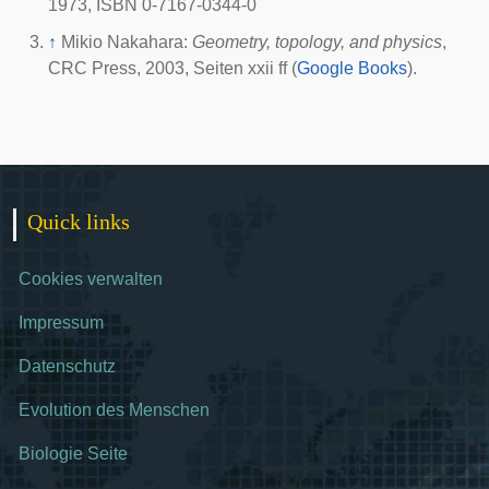
1973, ISBN 0-7167-0344-0
↑
Mikio Nakahara:
Geometry, topology, and physics
,
CRC Press, 2003, Seiten xxii ff (
Google Books
).
Quick links
Cookies verwalten
Impressum
Datenschutz
Evolution des Menschen
Biologie Seite