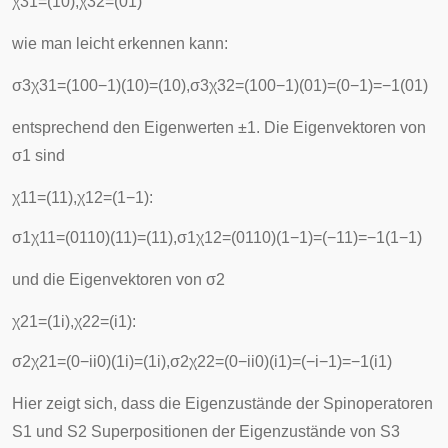
χ
3
1
=
(
1
0
)
,
χ
3
2
=
(
0
1
)
wie man leicht erkennen kann:
σ
3
χ
3
1
=
(
1
0
0
−
1
)
(
1
0
)
=
(
1
0
)
,
σ
3
χ
3
2
=
(
1
0
0
−
1
)
(
0
1
)
=
(
0
−
1
)
=
−
1
(
0
1
)
entsprechend den Eigenwerten
±
1
. Die Eigenvektoren von
σ
1
sind
χ
1
1
=
(
1
1
)
,
χ
1
2
=
(
1
−
1
)
:
σ
1
χ
1
1
=
(
0
1
1
0
)
(
1
1
)
=
(
1
1
)
,
σ
1
χ
1
2
=
(
0
1
1
0
)
(
1
−
1
)
=
(
−
1
1
)
=
−
1
(
1
−
1
)
und die Eigenvektoren von
σ
2
χ
2
1
=
(
1
i
)
,
χ
2
2
=
(
i
1
)
:
σ
2
χ
2
1
=
(
0
−
i
i
0
)
(
1
i
)
=
(
1
i
)
,
σ
2
χ
2
2
=
(
0
−
i
i
0
)
(
i
1
)
=
(
−
i
−
1
)
=
−
1
(
i
1
)
Hier zeigt sich, dass die Eigenzustände der Spinoperatoren
S
1
und
S
2
Superpositionen der Eigenzustände von
S
3