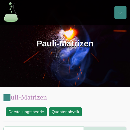
Pauli-Matrizen
Pauli-Matrizen
Darstellungstheorie
Quantenphysik
: