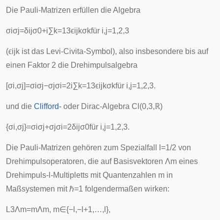
Die Pauli-Matrizen erfüllen die Algebra
σ
i
σ
j
=
δ
i
j
σ
0
+
i
∑
k
=
1
3
ϵ
i
j
k
σ
k
für
i
,
j
=
1
,
2
,
3
(
ϵ
i
j
k
ist das
Levi-Civita-Symbol
), also insbesondere bis auf
einen Faktor 2 die Drehimpulsalgebra
[
σ
i
,
σ
j
]
=
σ
i
σ
j
−
σ
j
σ
i
=
2
i
∑
k
=
1
3
ϵ
i
j
k
σ
k
für
i
,
j
=
1
,
2
,
3
.
und die
Clifford-
oder Dirac-Algebra
C
l
(
0
,
3
,
ℝ
)
{
σ
i
,
σ
j
}
=
σ
i
σ
j
+
σ
j
σ
i
=
2
δ
i
j
σ
0
für
i
,
j
=
1
,
2
,
3
.
Die Pauli-Matrizen gehören zum Spezialfall
l
=
1
/
2
von
Drehimpulsoperatoren, die auf Basisvektoren
Λ
m
eines
Drehimpuls-
l
-Multipletts mit Quantenzahlen
m
in
Maßsystemen mit
ℏ
=
1
folgendermaßen wirken:
L
3
Λ
m
=
m
Λ
m
,
m
∈
{
−
l
,
−
l
+
1
,
…
,
l
}
,