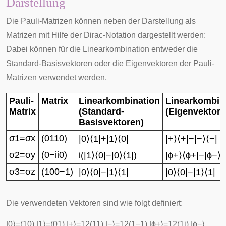
Darstellung
Die Pauli-Matrizen können neben der Darstellung als
Matrizen mit Hilfe der
Dirac-Notation
dargestellt werden:
Dabei können für die Linearkombination entweder die
Standard-Basisvektoren oder die Eigenvektoren der Pauli-
Matrizen verwendet werden.
Pauli-
Matrix
Linearkombination
Linearkombin
Matrix
(Standard-
(Eigenvektore
Basisvektoren)
σ
1
=
σ
x
(
0
1
1
0
)
|
0
⟩
⟨
1
|
+
|
1
⟩
⟨
0
|
|
+
⟩
⟨
+
|
−
|
−
⟩
⟨
−
|
σ
2
=
σ
y
(
0
−
i
i
0
)
i
(
|
1
⟩
⟨
0
|
−
|
0
⟩
⟨
1
|
)
|
ϕ
+
⟩
⟨
ϕ
+
|
−
|
ϕ
−
⟩
⟨
σ
3
=
σ
z
(
1
0
0
−
1
)
|
0
⟩
⟨
0
|
−
|
1
⟩
⟨
1
|
|
0
⟩
⟨
0
|
−
|
1
⟩
⟨
1
|
Die verwendeten Vektoren sind wie folgt definiert:
|
0
⟩
=
(
1
0
)
,
|
1
⟩
=
(
0
1
)
,
|
+
⟩
=
1
2
(
1
1
)
,
|
−
⟩
=
1
2
(
1
−
1
)
,
|
ϕ
+
⟩
=
1
2
(
1
i
)
,
|
ϕ
−
⟩