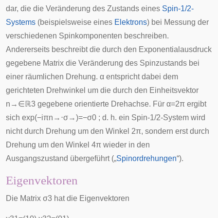
dar, die die Veränderung des Zustands eines
Spin-1/2-
Systems
(beispielsweise eines
Elektrons
) bei Messung der
verschiedenen Spinkomponenten beschreiben.
Andererseits beschreibt die durch den Exponentialausdruck
gegebene Matrix die Veränderung des Spinzustands bei
einer räumlichen Drehung.
α
entspricht dabei dem
gerichteten Drehwinkel um die durch den Einheitsvektor
n
→
∈
ℝ
3
gegebene orientierte Drehachse. Für
α
=
2
π
ergibt
sich
exp
(
−
i
π
n
→
⋅
σ
→
)
=
−
σ
0
; d. h. ein Spin-1/2-System wird
nicht durch Drehung um den Winkel
2
π
, sondern erst durch
Drehung um den Winkel
4
π
wieder in den
Ausgangszustand übergeführt („
Spinordrehungen
“).
Eigenvektoren
Die Matrix
σ
3
hat die Eigenvektoren