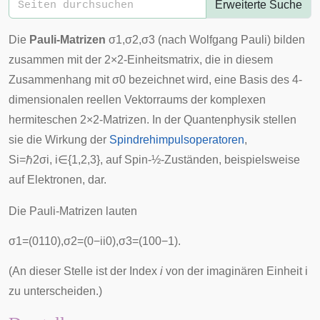
Erweiterte Suche
Die
Pauli-Matrizen
σ
1
,
σ
2
,
σ
3
(nach
Wolfgang Pauli
) bilden
zusammen mit der 2×2-Einheitsmatrix, die in diesem
Zusammenhang mit
σ
0
bezeichnet wird, eine Basis des 4-
dimensionalen reellen Vektorraums der komplexen
hermiteschen
2×2-
Matrizen
. In der Quantenphysik stellen
sie die Wirkung der
Spindrehimpulsoperatoren
,
S
i
=
ℏ
2
σ
i
,
i
∈
{
1
,
2
,
3
}
, auf Spin-½-Zuständen, beispielsweise
auf Elektronen, dar.
Die Pauli-Matrizen lauten
σ
1
=
(
0
1
1
0
)
,
σ
2
=
(
0
−
i
i
0
)
,
σ
3
=
(
1
0
0
−
1
)
.
(An dieser Stelle ist der Index
i
von der imaginären Einheit
i
zu unterscheiden.)