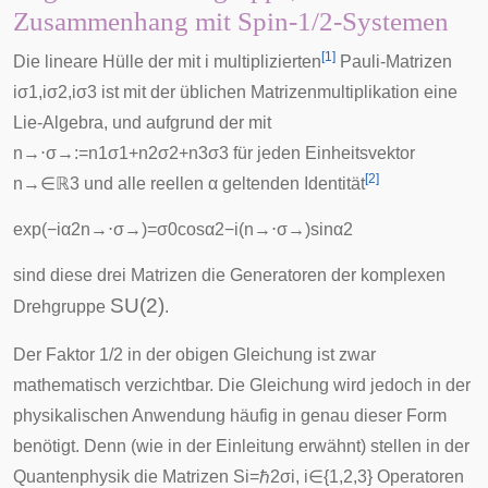
Zusammenhang mit Spin-1/2-Systemen
[
1
]
Die lineare Hülle der mit
i
multiplizierten
Pauli-Matrizen
i
σ
1
,
i
σ
2
,
i
σ
3
ist mit der üblichen Matrizenmultiplikation eine
Lie-Algebra
, und aufgrund der mit
n
→
⋅
σ
→
:
=
n
1
σ
1
+
n
2
σ
2
+
n
3
σ
3
für jeden Einheitsvektor
[
2
]
n
→
∈
ℝ
3
und alle reellen
α
geltenden Identität
exp
(
−
i
α
2
n
→
⋅
σ
→
)
=
σ
0
cos
α
2
−
i
(
n
→
⋅
σ
→
)
sin
α
2
sind diese drei Matrizen die Generatoren der
komplexen
SU(2)
Drehgruppe
.
Der Faktor 1/2 in der obigen Gleichung ist zwar
mathematisch verzichtbar. Die Gleichung wird jedoch in der
physikalischen Anwendung häufig in genau dieser Form
benötigt. Denn (wie in der Einleitung erwähnt) stellen in der
Quantenphysik die Matrizen
S
i
=
ℏ
2
σ
i
,
i
∈
{
1
,
2
,
3
}
Operatoren