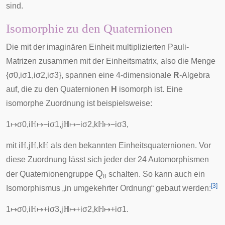
sind.
Isomorphie zu den Quaternionen
Die mit der imaginären Einheit multiplizierten Pauli-
Matrizen zusammen mit der Einheitsmatrix, also die Menge
{
σ
0
,
i
σ
1
,
i
σ
2
,
i
σ
3
}
, spannen eine 4-dimensionale
R
-Algebra
auf, die zu den
Quaternionen
H
isomorph
ist. Eine
isomorphe Zuordnung ist beispielsweise:
1
↦
σ
0
,
i
ℍ
↦
−
i
σ
1
,
j
ℍ
↦
−
i
σ
2
,
k
ℍ
↦
−
i
σ
3
,
mit
i
ℍ
,
j
ℍ
,
k
ℍ
als den bekannten Einheitsquaternionen. Vor
diese Zuordnung lässt sich jeder der 24
Automorphismen
Q
der Quaternionengruppe
schalten. So kann auch ein
8
[
3
]
Isomorphismus „in umgekehrter Ordnung“ gebaut werden:
1
↦
σ
0
,
i
ℍ
↦
+
i
σ
3
,
j
ℍ
↦
+
i
σ
2
,
k
ℍ
↦
+
i
σ
1
.