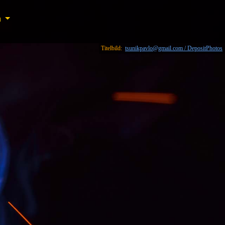
n
n
Titelbild:
tsunikpavlo@gmail.com / DepositPhotos