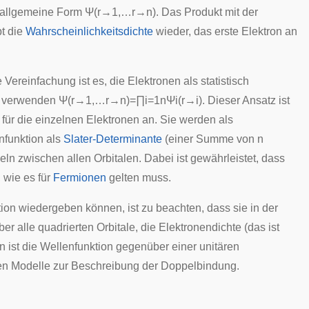
e allgemeine Form
Ψ
(
r
→
1
,
…
r
→
n
)
. Das Produkt mit der
bt die
Wahrscheinlichkeitsdichte
wieder, das erste Elektron an
 Vereinfachung ist es, die Elektronen als statistisch
u verwenden
Ψ
(
r
→
1
,
…
r
→
n
)
=
∏
i
=
1
n
Ψ
i
(
r
→
i
)
. Dieser Ansatz ist
für die einzelnen Elektronen an. Sie werden als
nfunktion als
Slater-Determinante
(einer Summe von n
n zwischen allen Orbitalen. Dabei ist gewährleistet, dass
 wie es für
Fermionen
gelten muss.
n wiedergeben können, ist zu beachten, dass sie in der
 alle quadrierten Orbitale, die Elektronendichte (das ist
 ist die Wellenfunktion gegenüber einer unitären
nen Modelle zur Beschreibung der Doppelbindung.