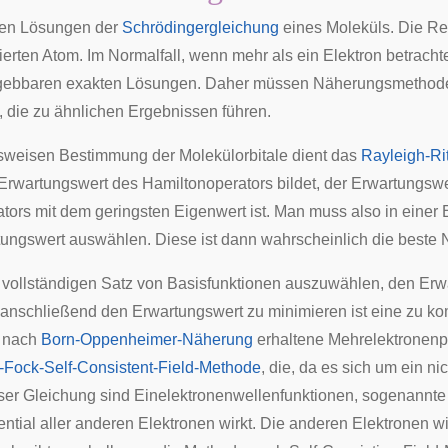
en Lösungen der
Schrödingergleichung
eines Moleküls. Die Re
ierten Atom. Im Normalfall, wenn mehr als ein Elektron betracht
ngebbaren exakten Lösungen. Daher müssen Näherungsmethode
 die zu ähnlichen Ergebnissen führen.
weisen Bestimmung der Molekülorbitale dient das
Rayleigh-Rit
Erwartungswert des Hamiltonoperators bildet, der Erwartungswe
tors mit dem geringsten Eigenwert ist. Man muss also in einer 
ungswert auswählen. Diese ist dann wahrscheinlich die beste
 vollständigen Satz von Basisfunktionen auszuwählen, den Erwa
 anschließend den Erwartungswert zu minimieren ist eine zu ko
 nach
Born-Oppenheimer-Näherung
erhaltene Mehrelektronenpr
-Fock-Self-Consistent-Field-Methode
, die, da es sich um ein n
er Gleichung sind Einelektronenwellenfunktionen, sogenannte Or
ential aller anderen Elektronen wirkt. Die anderen Elektronen w