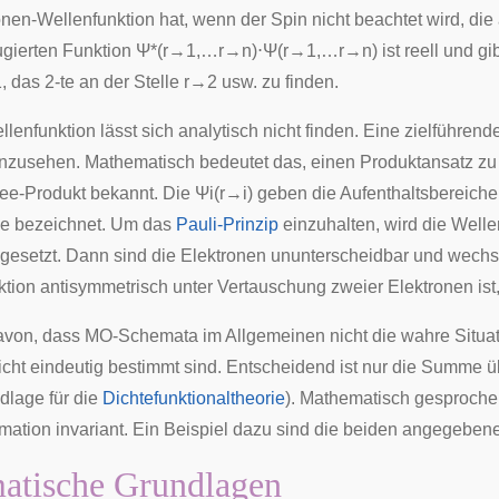
onen-Wellenfunktion hat, wenn der Spin nicht beachtet wird, di
gierten Funktion
Ψ
*
(
r
→
1
,
…
r
→
n
)
⋅
Ψ
(
r
→
1
,
…
r
→
n
)
ist reell und gi
1
, das 2-te an der Stelle
r
→
2
usw. zu finden.
lenfunktion lässt sich analytisch nicht finden. Eine zielführende
nzusehen. Mathematisch bedeutet das, einen Produktansatz z
ree-Produkt
bekannt. Die
Ψ
i
(
r
→
i
)
geben die Aufenthaltsbereiche 
le bezeichnet. Um das
Pauli-Prinzip
einzuhalten, wird die Welle
gesetzt. Dann sind die Elektronen ununterscheidbar und wechsel
ktion
antisymmetrisch
unter Vertauschung zweier Elektronen ist,
on, dass MO-Schemata im Allgemeinen nicht die wahre Situatio
ht eindeutig bestimmt sind. Entscheidend ist nur die Summe über
dlage für die
Dichtefunktionaltheorie
). Mathematisch gesprochen
rmation invariant. Ein Beispiel dazu sind die beiden angegebe
atische Grundlagen