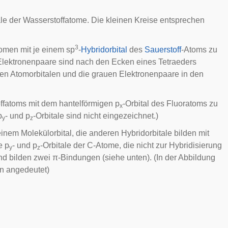
ale der Wasserstoffatome. Die kleinen Kreise entsprechen
3
tomen mit je einem sp
-
Hybridorbital
des
Sauerstoff
-Atoms zu
Elektronenpaare sind nach den Ecken eines Tetraeders
den Atomorbitalen und die grauen Elektronenpaare in den
offatoms mit dem hantelförmigen p
-Orbital des Fluoratoms zu
x
p
- und p
-Orbitale sind nicht eingezeichnet.)
y
z
inem Molekülorbital, die anderen Hybridorbitale bilden mit
e p
- und p
-Orbitale der C-Atome, die nicht zur Hybridisierung
y
z
d bilden zwei π-Bindungen (siehe unten). (In der Abbildung
en angedeutet)