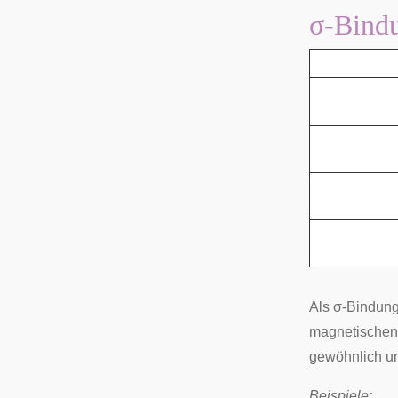
σ-Bind
Als σ-Bindung
magnetischen
gewöhnlich un
Beispiele: