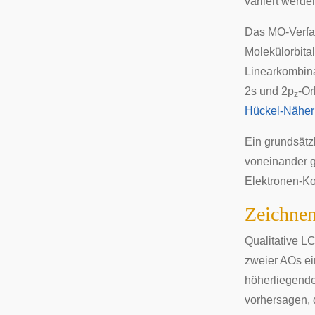
variiert werd
Das MO-Verfah
Molekülorbital
Linearkombin
2s und 2p
-Or
z
Hückel-Nähe
Ein grundsätzl
voneinander 
Elektronen-Kor
Zeichn
Qualitative 
zweier AOs ei
höherliegende
vorhersagen, 