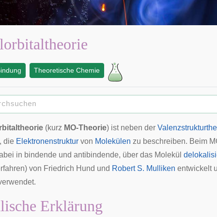
orbitaltheorie
indung
Theoretische Chemie
bitaltheorie
(kurz
MO-Theorie
) ist neben der
Valenzstrukturthe
, die
Elektronenstruktur
von
Molekülen
zu beschreiben. Beim M
dabei in bindende und antibindende, über das Molekül
delokalisi
rfahren) von
Friedrich Hund
und
Robert S. Mulliken
entwickelt 
erwendet.
lische Erklärung