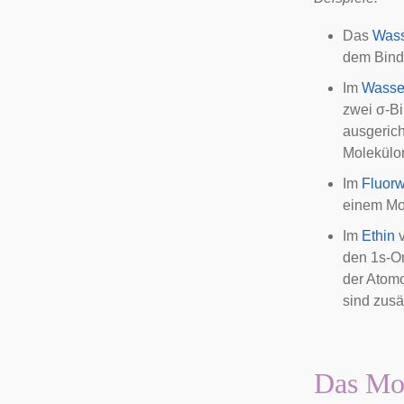
Das
Wass
dem Bind
Im
Wasse
zwei σ-Bi
ausgerich
Molekülor
Im
Fluorw
einem Mol
Im
Ethin
v
den 1s-Or
der Atomo
sind zusä
Das Mol