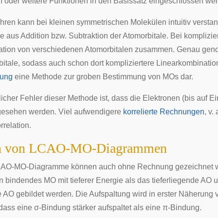
en oder weitere Funktionen in den Basissatz eingeschlossen we
ren kann bei kleinen symmetrischen Molekülen intuitiv verst
e aus Addition bzw. Subtraktion der Atomorbitale. Bei komplizie
ation von verschiedenen Atomorbitalen zusammen. Genau geno
bitale, sodass auch schon dort kompliziertere Linearkombinatio
rung
eine Methode zur groben Bestimmung von MOs dar.
icher Fehler dieser Methode ist, dass die Elektronen (bis auf 
gesehen werden. Viel aufwendigere
korrelierte Rechnungen
, v.
relation.
en von LCAO-MO-Diagrammen
LCAO-MO-Diagramme können auch ohne Rechnung gezeichnet wer
n bindendes MO mit tieferer Energie als das tieferliegende AO 
 AO gebildet werden. Die Aufspaltung wird in erster Näherung
dass eine σ-Bindung stärker aufspaltet als eine π-Bindung.