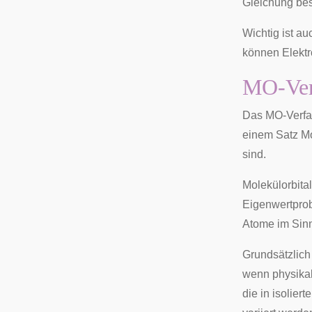
Gleichung bes
Wichtig ist au
können Elektr
MO-Ver
Das MO-Verfa
einem Satz Mo
sind.
Molekülorbita
Eigenwertpro
Atome im Sin
Grundsätzlich
wenn physikali
die in isolie