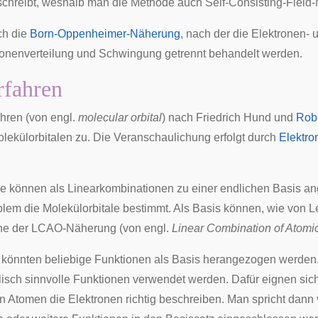
chreibt, weshalb man die Methode auch Self-Consisting-Field
ch die
Born-Oppenheimer-Näherung
, nach der die Elektronen-
onenverteilung und Schwingung getrennt behandelt werden.
fahren
hren (von engl.
molecular orbital
) nach
Friedrich Hund
und
Rob
lekülorbitalen zu. Die Veranschaulichung erfolgt durch
Elektr
le können als
Linearkombinationen
zu einer endlichen Basis an
blem
die Molekülorbitale bestimmt. Als Basis können, wie von L
ne der
LCAO-Näherung
(von engl.
Linear Combination of Atomic
 könnten beliebige Funktionen als Basis herangezogen werde
sch sinnvolle Funktionen verwendet werden. Dafür eignen sich, 
rten Atomen die Elektronen richtig beschreiben. Man spricht da