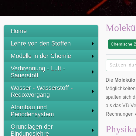
Molekül
Home
Lehre von den Stoffen
Chemische B
:
Modelle in der Chemie
Verbrennung - Luft -
Sauerstoff
Die
Molekülor
Wasser - Wasserstoff -
Möglichkeiten
Redoxvorgang
spalten sich 
als das VB-Ve
Atombau und
Periodensystem
Rechnungen v
Grundlagen der
Physika
Bindungslehre