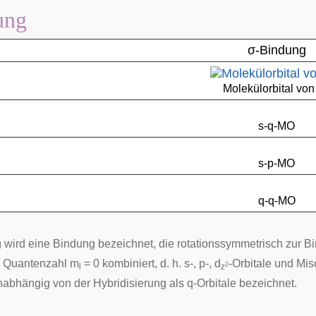
ung
σ-Bindung
Molekülorbital von
s-q-MO
s-p-MO
q-q-MO
 wird eine Bindung bezeichnet, die rotationssymmetrisch zur B
 Quantenzahl m
= 0 kombiniert, d. h. s-, p-, d
-Orbitale und Mi
2
l
z
abhängig von der Hybridisierung als q-Orbitale bezeichnet.