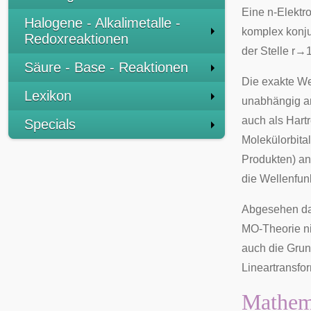
Eine n-Elektr
Halogene - Alkalimetalle -
komplex konju
Redoxreaktionen
der Stelle
r
→
Säure - Base - Reaktionen
Die exakte Wel
Lexikon
unabhängig a
auch als
Hart
Specials
Molekülorbita
Produkten) an
die Wellenfun
Abgesehen dav
MO-Theorie nic
auch die Grun
Lineartransfo
Mathem