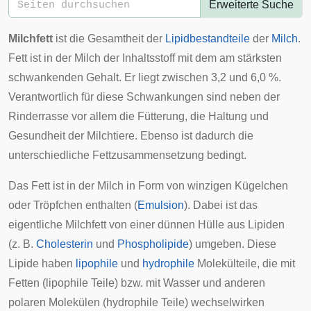
Erweiterte Suche
Milchfett
ist die Gesamtheit der
Lipidbestandteile
der
Milch
.
Fett ist in der Milch der Inhaltsstoff mit dem am stärksten
schwankenden Gehalt. Er liegt zwischen 3,2 und 6,0 %.
Verantwortlich für diese Schwankungen sind neben der
Rinderrasse vor allem die Fütterung, die Haltung und
Gesundheit der Milchtiere. Ebenso ist dadurch die
unterschiedliche Fettzusammensetzung bedingt.
Das Fett ist in der Milch in Form von winzigen Kügelchen
oder Tröpfchen enthalten (
Emulsion
). Dabei ist das
eigentliche Milchfett von einer dünnen Hülle aus Lipiden
(z. B.
Cholesterin
und
Phospholipide
) umgeben. Diese
Lipide haben
lipophile
und
hydrophile
Molekülteile, die mit
Fetten (lipophile Teile) bzw. mit Wasser und anderen
polaren Molekülen (hydrophile Teile) wechselwirken