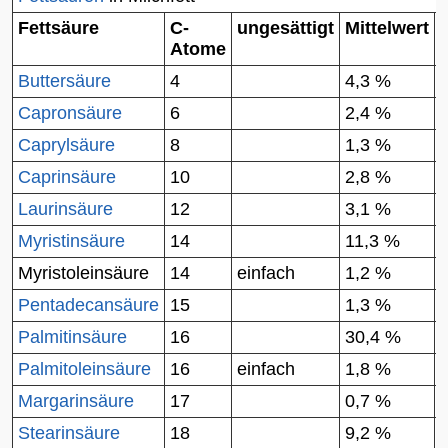
Fettsäure
C-
ungesättigt
Mittelwert
Atome
Buttersäure
4
4,3 %
Capronsäure
6
2,4 %
Caprylsäure
8
1,3 %
Caprinsäure
10
2,8 %
Laurinsäure
12
3,1 %
Myristinsäure
14
11,3 %
Myristoleinsäure
14
einfach
1,2 %
Pentadecansäure
15
1,3 %
Palmitinsäure
16
30,4 %
Palmitoleinsäure
16
einfach
1,8 %
Margarinsäure
17
0,7 %
Stearinsäure
18
9,2 %