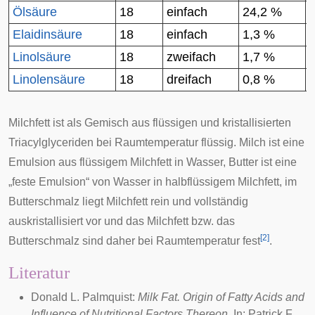
Ölsäure
18
einfach
24,2 %
Elaidinsäure
18
einfach
1,3 %
Linolsäure
18
zweifach
1,7 %
Linolensäure
18
dreifach
0,8 %
Milchfett ist als Gemisch aus flüssigen und kristallisierten
Triacylglyceriden bei Raumtemperatur flüssig. Milch ist eine
Emulsion aus flüssigem Milchfett in Wasser, Butter ist eine
„feste Emulsion“ von Wasser in halbflüssigem Milchfett, im
Butterschmalz
liegt Milchfett rein und vollständig
auskristallisiert vor und das Milchfett bzw. das
[
2
]
Butterschmalz sind daher bei Raumtemperatur fest
.
Literatur
Donald L. Palmquist:
Milk Fat. Origin of Fatty Acids and
Influence of Nutritional Factors Thereon
. In: Patrick F.