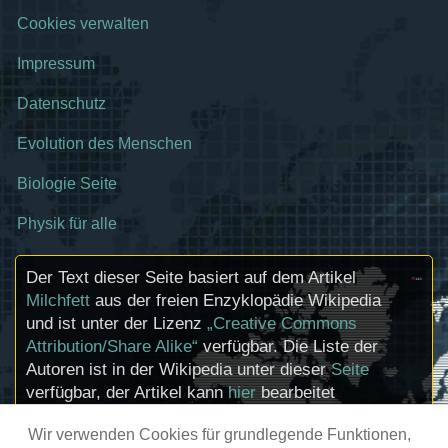
Cookies verwalten
Impressum
Datenschutz
Evolution des Menschen
Biologie Seite
Physik für alle
Der Text dieser Seite basiert auf dem Artikel
Milchfett
aus der freien Enzyklopädie Wikipedia
und ist unter der Lizenz
„Creative Commons
Attribution/Share Alike“
verfügbar. Die Liste der
Autoren ist in der Wikipedia unter dieser
Seite
verfügbar, der Artikel kann
hier
bearbeitet
werden. Informationen zu den Urhebern und
Wir verwenden Cookies für grundlegende Funktionen,
zum Lizenzstatus eingebundener Mediendateien