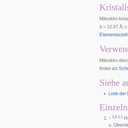
Kristall
Mikroklin krista
b
= 12,97 Å;
c
Elementarzell
Verwen
Mikroklin dien
findet als
Sch
Siehe a
Liste der
Einzeln
1,0
1,1
↑
H
u. Obermil