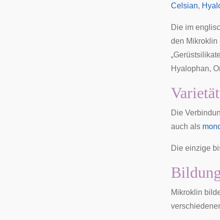
Celsian
,
Hyal
Die im engli
den Mikroklin 
„Gerüstsilikat
Hyalophan, Or
Varietä
Die Verbindun
auch als
mono
Die einzige b
Bildung
Mikroklin bild
verschieden