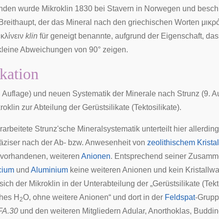
nden wurde Mikroklin 1830 bei
Stavern
in Norwegen und besch
Breithaupt
, der das Mineral nach den
griechischen
Worten
μικρ
d
κλίνειν
klin
für geneigt benannte, aufgrund der Eigenschaft, das
kleine Abweichungen von 90° zeigen.
ikation
. Auflage)
und neuen
Systematik der Minerale nach Strunz (9. A
roklin zur Abteilung der
Gerüstsilikate
(Tektosilikate).
rarbeitete
Strunz'sche
Mineralsystematik unterteilt hier allerdin
äziser nach der Ab- bzw. Anwesenheit von
zeolithischem
Krista
 vorhandenen, weiteren
Anionen
. Entsprechend seiner Zusamm
icium
und
Aluminium
keine weiteren Anionen und kein Kristallw
 sich der Mikroklin in der Unterabteilung der „
Gerüstsilikate
(Tekt
ches H
O, ohne weitere Anionen“ und dort in der
Feldspat
-Grupp
2
FA.30
und den weiteren Mitgliedern
Adular
,
Anorthoklas
,
Buddin