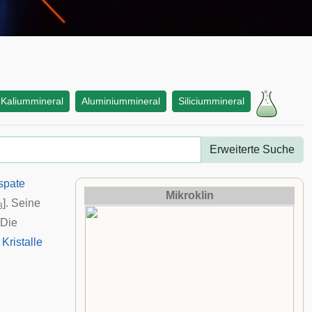
Kaliummineral
Aluminiummineral
Siliciummineral
Erweiterte Suche
spate
Mikroklin
]. Seine
8
 Die
n
Kristalle