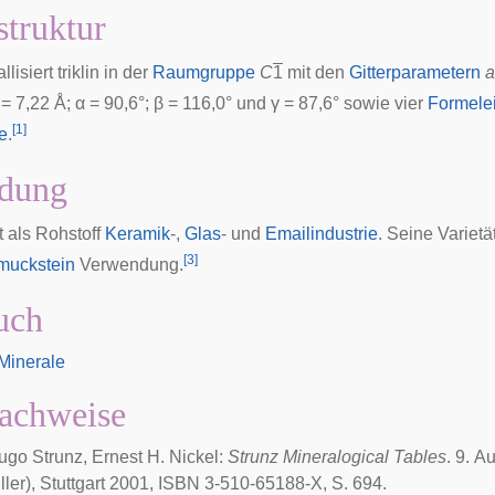
struktur
llisiert triklin in der
Raumgruppe
C
1
mit den
Gitterparametern
a
= 7,22 Å; α = 90,6°; β = 116,0° und γ = 87,6° sowie vier
Formele
[
1
]
e
.
dung
t als Rohstoff
Keramik
-,
Glas
- und
Emailindustrie
. Seine Varietä
[
3
]
muckstein
Verwendung.
uch
 Minerale
achweise
ugo Strunz
, Ernest H. Nickel:
Strunz Mineralogical Tables
. 9. 
ler), Stuttgart
2001
, ISBN 3-510-65188-X, S. 694.