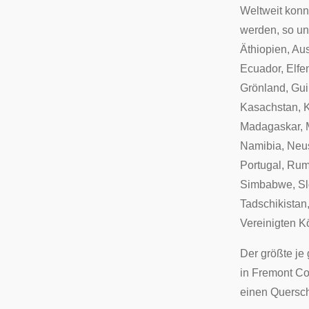
Weltweit konn
werden, so un
Äthiopien
,
Aus
Ecuador
,
Elfe
Grönland
,
Gui
Kasachstan
,
Madagaskar
,
Namibia
,
Neu
Portugal
,
Rum
Simbabwe
,
S
Tadschikistan
Vereinigten K
Der größte je
in
Fremont Co
einen Quersch