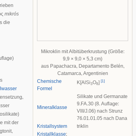
rieben
ός
mikrós
s die
Mikroklin mit Albitüberkrustung (Größe:
uflage)
9,9 × 9,0 × 5,3 cm)
aus Papachacra, Departamento Belén,
Catamarca, Argentinien
gs
Chemische
[
1
]
K[AlSi
O
]
3
8
llwasser
Formel
Silikate und Germanate
ensetzung,
9.FA.30 (8. Auflage:
asser
Mineralklasse
VIII/J.06) nach
Strunz
osilikate)
76.01.01.05 nach
Dana
e mit der
Kristallsystem
triklin
gtonit
,
Kristallklasse
;