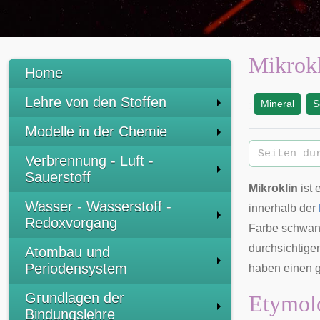
Mikrok
Home
Lehre von den Stoffen
Mineral
S
:
Modelle in der Chemie
Verbrennung - Luft -
Sauerstoff
Mikroklin
ist 
Wasser - Wasserstoff -
innerhalb der
Redoxvorgang
Farbe schwank
durchsichtige
Atombau und
Periodensystem
haben einen g
Grundlagen der
Etymolo
Bindungslehre