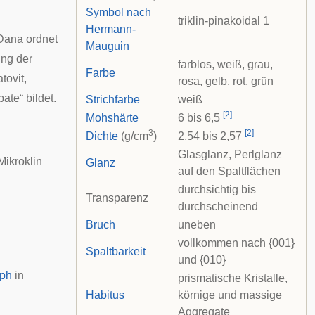
Symbol nach
triklin-pinakoidal
1
Hermann-
 Dana
ordnet
Mauguin
ung der
farblos, weiß, grau,
Farbe
atovit
,
rosa, gelb, rot, grün
pate
“ bildet.
Strichfarbe
weiß
[
2
]
Mohshärte
6 bis 6,5
3
[
2
]
Dichte
(g/cm
)
2,54 bis 2,57
Glasglanz, Perlglanz
 Mikroklin
Glanz
auf den Spaltflächen
durchsichtig bis
Transparenz
durchscheinend
Bruch
uneben
vollkommen nach {001}
Spaltbarkeit
und {010}
ph
in
prismatische Kristalle,
.
Habitus
körnige und massige
Aggregate