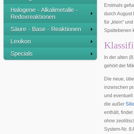
Erstmals gefu
Halogene - Alkalimetalle -
durch
August 
Redoxreaktionen
für „klein“ un
Säure - Base - Reaktionen
Spaltebenen 
Lexikon
Klassif
Specials
In der
alten (8
gehört der Mik
Die neue, übe
inzwischen pr
und eventuell
die außer
Sil
enthält, findet
ohne zeolitis
System-Nr.
9.