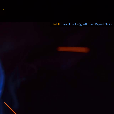
n
n
Titelbild:
tsunikpavlo@gmail.com / DepositPhotos