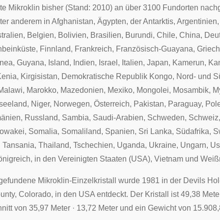
te Mikroklin bisher (Stand: 2010) an über 3100 Fundorten nac
ter anderem in
Afghanistan
,
Ägypten
, der
Antarktis
,
Argentinien
tralien
,
Belgien
,
Bolivien
,
Brasilien
,
Burundi
,
Chile
,
China
,
Deu
nbeinküste
,
Finnland
,
Frankreich
,
Französisch-Guayana
,
Griec
nea
,
Guyana
,
Island
,
Indien
,
Israel
,
Italien
,
Japan
,
Kamerun
,
Ka
Kenia
,
Kirgisistan
,
Demokratische Republik Kongo
,
Nord-
und
S
Malawi
,
Marokko
,
Mazedonien
,
Mexiko
,
Mongolei
,
Mosambik
,
M
seeland
,
Niger
,
Norwegen
,
Österreich
,
Pakistan
,
Paraguay
,
Pol
änien
,
Russland
,
Sambia
,
Saudi-Arabien
,
Schweden
,
Schweiz
lowakei
,
Somalia
,
Somaliland
,
Spanien
,
Sri Lanka
,
Südafrika
,
S
,
Tansania
,
Thailand
,
Tschechien
,
Uganda
,
Ukraine
,
Ungarn
,
Us
önigreich
, in den
Vereinigten Staaten
(USA),
Vietnam
und
Weiß
 gefundene Mikroklin-Einzelkristall wurde
1981
in der Devils Ho
unty
,
Colorado
, in den
USA
entdeckt. Der Kristall ist 49,38 Mete
nitt von 35,97 Meter · 13,72 Meter und ein Gewicht von 15.908