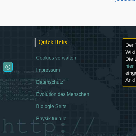
Quick links
Der 
Wiki
Cookies verwalten
Die 
hier
Impressum
eing
Ankl
Datenschutz
Evolution des Menschen
Biologie Seite
Physik für alle