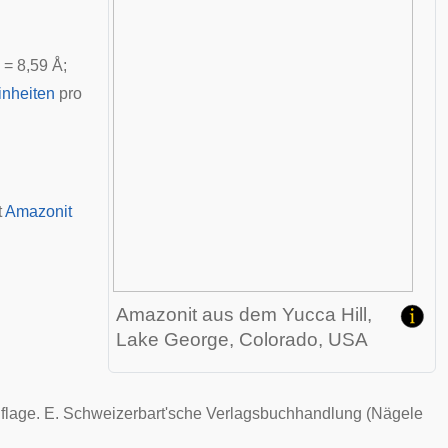
= 8,59
Å
;
inheiten
pro
t
Amazonit
Amazonit aus dem Yucca Hill,
Lake George, Colorado, USA
Auflage. E. Schweizerbart'sche Verlagsbuchhandlung (Nägele