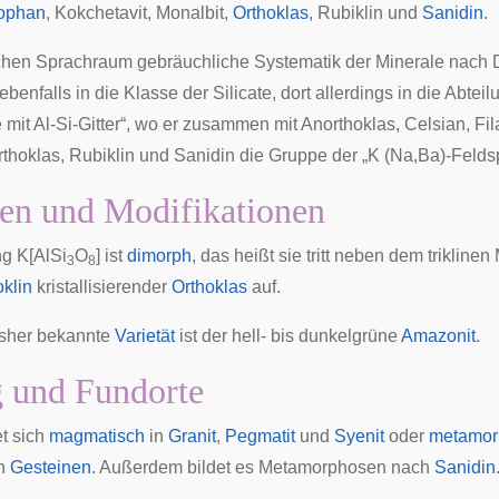
ophan
,
Kokchetavit
,
Monalbit
,
Orthoklas
,
Rubiklin
und
Sanidin
.
schen Sprachraum gebräuchliche
Systematik der Minerale nach
ebenfalls in die Klasse der Silicate, dort allerdings in die Abteil
e mit Al-Si-Gitter“, wo er zusammen mit Anorthoklas, Celsian,
Fil
thoklas, Rubiklin und Sanidin die Gruppe der „
K (Na,Ba)-Felds
ten und Modifikationen
g K[AlSi
O
] ist
dimorph
, das heißt sie tritt neben dem triklinen
3
8
klin
kristallisierender
Orthoklas
auf.
isher bekannte
Varietät
ist der hell- bis dunkelgrüne
Amazonit
.
 und Fundorte
et sich
magmatisch
in
Granit
,
Pegmatit
und
Syenit
oder
metamor
en
Gesteinen
. Außerdem bildet es Metamorphosen nach
Sanidin