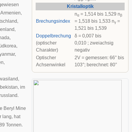
hgewiesen
Kristalloptik
,
Armenien
,
n
= 1,514 bis 1,529 n
α
β
tschland
,
Brechungsindex
= 1,518 bis 1,533 n
=
γ
1,521 bis 1,539
henland
,
Doppelbrechung
δ = 0,007 bis
nada
,
(optischer
0,010 ; zweiachsig
üdkorea
,
Charakter)
negativ
yanmar
,
Optischer
2V = gemessen: 66° bis
en
,
Achsenwinkel
103°; berechnet: 80°
,
wasiland
,
bekistan
, im
russland
.
le Beryl Mine
r lang, hat
,89 Tonnen.