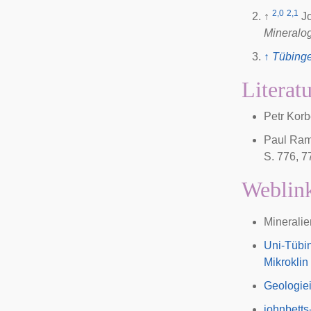
2,0
2,1
↑
J
Mineralog
↑
Tübinge
Literat
Petr Korb
Paul Ram
S. 776, 7
Weblin
Mineralie
Uni-Tübi
Mikroklin
Geologiei
johnbetts