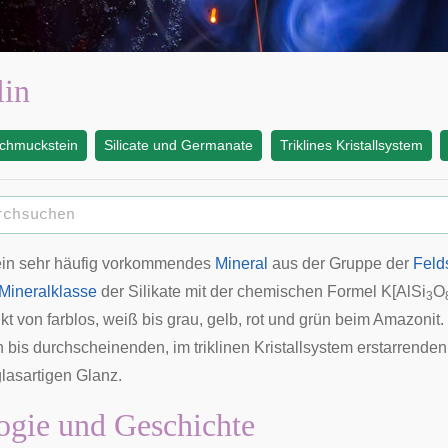
lin
chmuckstein
Silicate und Germanate
Triklines Kristallsystem
ein sehr häufig vorkommendes
Mineral
aus der Gruppe der
Feld
Mineralklasse
der
Silikate
mit der chemischen Formel K[AlSi
O
3
t von farblos, weiß bis grau, gelb, rot und grün beim Amazonit.
n bis durchscheinenden, im triklinen Kristallsystem erstarrende
lasartigen Glanz.
gie und Geschichte