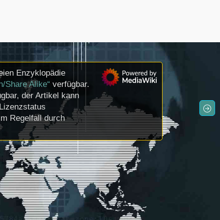
eien Enzyklopädie
n/Share Alike“
verfügbar.
gbar, der Artikel kann
Lizenzstatus
m Regelfall durch