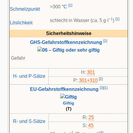
[
1
]
>300
°C
Schmelzpunkt
−1
[
1
]
schlecht in Wasser (ca. 5 g·l
)
Löslichkeit
Sicherheitshinweise
[
2
]
GHS-Gefahrstoffkennzeichnung
Gefahr
H:
301
H- und P-Sätze
[
2
]
P:
301+310
[
3
]
[
1
]
EU-Gefahrstoffkennzeichnung
Giftig
(T)
R:
25
R- und S-Sätze
S:
45
−1
[
4
]