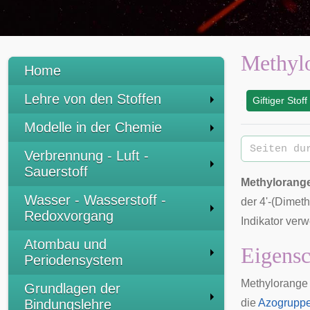
Methyl
Home
Lehre von den Stoffen
Giftiger Stoff
:
Modelle in der Chemie
Verbrennung - Luft -
Sauerstoff
Methylorang
Wasser - Wasserstoff -
der 4'-(Dimet
Redoxvorgang
Indikator
verw
Atombau und
Eigensc
Periodensystem
Methylorange b
Grundlagen der
Bindungslehre
die
Azogrupp