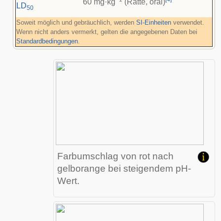
60 mg·kg
(Ratte, oral)
LD
50
Soweit möglich und gebräuchlich, werden
SI-Einheiten
verwendet.
Wenn nicht anders vermerkt, gelten die angegebenen Daten bei
Standardbedingungen
.
Farbumschlag von rot nach
gelborange bei steigendem pH-
Wert.