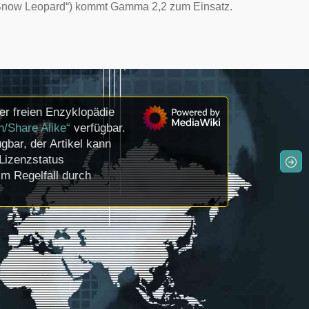
Snow Leopard“)
kommt Gamma 2,2 zum Einsatz.
er freien Enzyklopädie
n/Share Alike“
verfügbar.
gbar, der Artikel kann
Lizenzstatus
m Regelfall durch