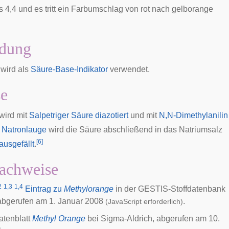
s 4,4 und es tritt ein Farbumschlag von rot nach gelborange
dung
wird als
Säure-Base-Indikator
verwendet.
se
wird mit
Salpetriger Säure
diazotiert
und mit
N,N-Dimethylanilin
t
Natronlauge
wird die Säure abschließend in das Natriumsalz
[
6
]
ausgefällt
.
achweise
2
1,3
1,4
Eintrag zu
Methylorange
in der GESTIS-Stoffdatenbank
 abgerufen am 1. Januar 2008
.
(JavaScript erforderlich)
atenblatt
Methyl Orange
bei Sigma-Aldrich, abgerufen am 10.