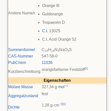
Orange III
Andere Namen
Goldorange
Tropaeolin D
C.I.
13025
C.I. Acid Orange 52
Summenformel
C
H
N
NaO
S
14
14
3
3
CAS-Nummer
547-58-0
PubChem
11036
[
1
]
orangefarbener Feststoff
Kurzbeschreibung
Eigenschaften
−1
Molare Masse
327,34 g·
mol
fest
Aggregatzustand
−3
[
1
]
1,28 g·cm
Dichte