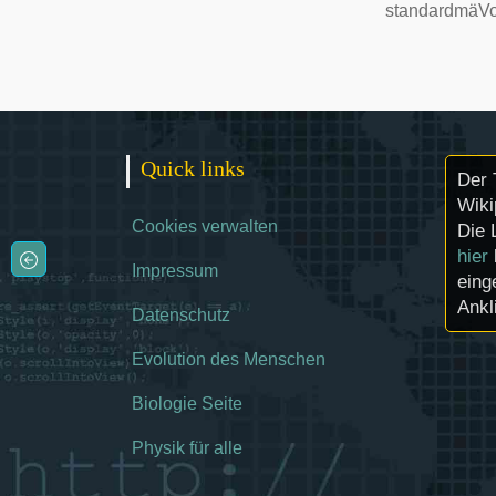
standardmä
Vo
Quick links
Der 
Wiki
Cookies verwalten
Die 
hier
Impressum
eing
Ankl
Datenschutz
Evolution des Menschen
Biologie Seite
Physik für alle