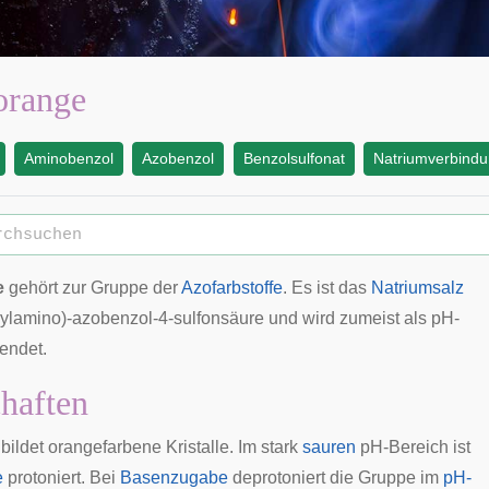
orange
Aminobenzol
Azobenzol
Benzolsulfonat
Natriumverbind
e
gehört zur Gruppe der
Azofarbstoffe
. Es ist das
Natriumsalz
hylamino)-azobenzol-4-sulfonsäure und wird zumeist als
pH-
endet.
haften
ildet orangefarbene Kristalle. Im stark
sauren
pH-Bereich ist
e
protoniert
. Bei
Basenzugabe
deprotoniert die Gruppe im
pH-