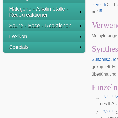
Bereich
3,1 bi
Halogene - Alkalimetalle -
[
5
]
auf.
Redoxreaktionen
Verwen
Säure - Base - Reaktionen
Lexikon
Methylorange 
Synthe
Specials
Sulfanilsäure
gekuppelt. Mi
überführt und
Einzeln
1,0
1,1
1,
↑
des
IFA
,
2,0
2,1
↑
D