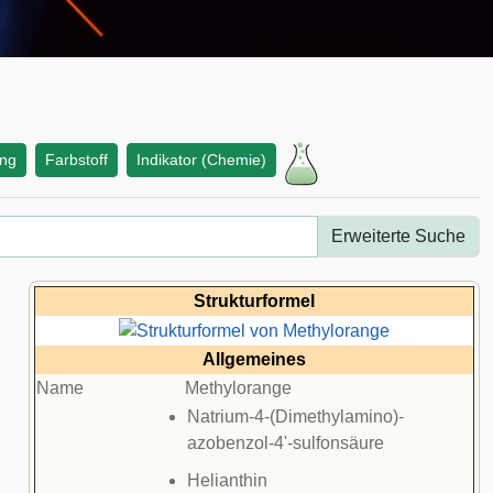
ung
Farbstoff
Indikator (Chemie)
Erweiterte Suche
Strukturformel
Allgemeines
Name
Methylorange
Natrium-4-(Dimethylamino)-
azobenzol-4'-sulfonsäure
Helianthin