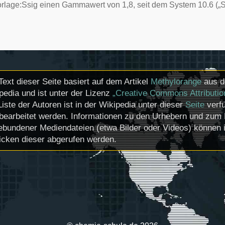
rlage:Ssig
einen Gammawert von 1,8, seit dem
System 10.6 („
Text dieser Seite basiert auf dem Artikel
Methylorange
aus d
pedia und ist unter der Lizenz
„Creative Commons Attributio
Liste der Autoren ist in der Wikipedia unter dieser
Seite
verfü
bearbeitet werden. Informationen zu den Urhebern und zum 
ebundener Mediendateien (etwa Bilder oder Videos) können i
icken dieser abgerufen werden.