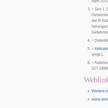
April 201
↑
Seit 1.
Gefahrsto
die R-Sät
herangez
Gefahrsto
↑
Datenbl
↑
Indicat
(engl.).
↑
Autoren
527-2998
Weblin
Weitere I
www.seil