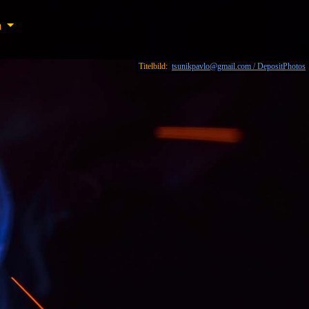
n
n
Titelbild:
tsunikpavlo@gmail.com / DepositPhotos