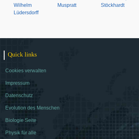
Wilhelm
Muspratt
Stöckhardt
Lüdersdorff
Quick links
Cookies verwalten
Impressum
Datenschutz
Evolution des Menschen
Biologie Seite
Physik für alle