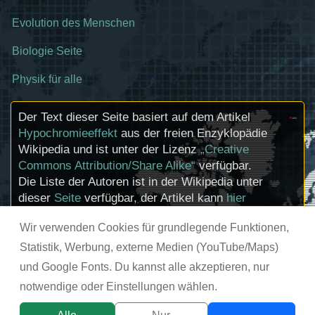
Evolution des Menschen
Biologie Seite
Physik für alle
Der Text dieser Seite basiert auf dem Artikel
Hypochromieeffekt
aus der freien Enzyklopädie
Wikipedia und ist unter der Lizenz
„Creative
Commons Attribution/Share Alike“
verfügbar.
Die Liste der Autoren ist in der Wikipedia unter
dieser
Seite
verfügbar, der Artikel kann
hier
bearbeitet werden. Informationen zu den
Wir verwenden Cookies für grundlegende Funktionen,
Urhebern und zum Lizenzstatus eingebundener
Mediendateien (etwa Bilder oder Videos) können
Statistik, Werbung, externe Medien (YouTube/Maps)
im Regelfall durch Anklicken dieser abgerufen
und Google Fonts. Du kannst alle akzeptieren, nur
werden.
notwendige oder Einstellungen wählen.
© chemie-schule.de 2026